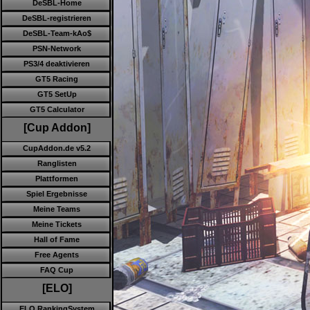
DeSBL-Home
DeSBL-registrieren
DeSBL-Team-kAo$
PSN-Network
PS3/4 deaktivieren
GT5 Racing
GT5 SetUp
GT5 Calculator
[Cup Addon]
CupAddon.de v5.2
Ranglisten
Plattformen
Spiel Ergebnisse
Meine Teams
Meine Tickets
Hall of Fame
Free Agents
FAQ Cup
[ELO]
ELO RankingSystem