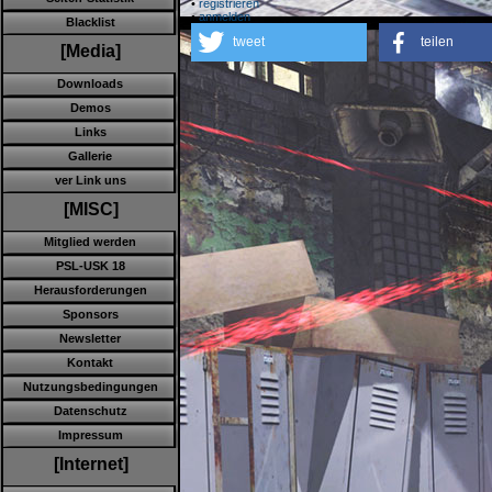
•
registrieren
•
anmelden
Blacklist
tweet
teilen
[Media]
Downloads
Demos
Links
Gallerie
ver Link uns
[MISC]
Mitglied werden
PSL-USK 18
Herausforderungen
Sponsors
Newsletter
Kontakt
Nutzungsbedingungen
Datenschutz
Impressum
[Internet]