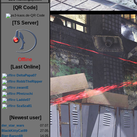
[QR Code]
[TS Server]
Offline
[Last Online]
DeltaPapa07
RobbTheRipper
zwantE
Pfretzschi
Ladde07
SzaSza81
[Newest user]
der_star_wars
07.07.
BlackKittyCat89
27.05.
Bier-Baron69
14.05.