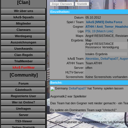
[Clan]
Wir über uns
Einzelheiten:
kAo$-Squads
Datum:
05.10.2012
Spiel / Team:
kAo$ [MW3] Delta Force
Mitglieder
Gegner:
ATHH / Anti_Terror_Headsh
Clanwars
Liga:
PSL 19
[Match Link]
Maps:
Angrif RESISTANCE, Resistanc
Werdegang
Ergebnis:
Map
Auszeichnungen
Angrif RESISTANCE
Resistance Verteidigung
UserAwards
totales Ergebnis
Clan-Regeln
kAo$ Team:
Aleonidas
,
DeltaPapa07
,
Augom
TrialMember
ATHH Team:
Team ATHH
kAo$ FunWear
Server:
offen
HLTV-Server:
[Community]
Screenshots:
Keine Screenshots vorhanden
Bericht:
Forum
DeltaPapa07
hat Tommy spielen lassen
Gästebuch
Registrierte User
Augomatik2 war Spielleiter
Wer ist Online?
Das Team hat den Gegner nett nieder gemacht - ein T
Umfragen
Es spilete ein Dominantes Team sagt "chrisch1"
Server
TS3-Viewer
Du musst registriert und angemeldet sein, um Kommenta
Seiten-Statistik