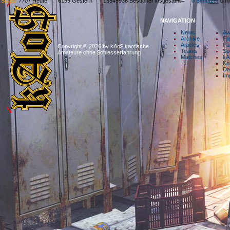
Stats:
7707 Heute 6199 Gestern 13549936 Besucher insgesamt
0 Benutzer
on
NAVIGATION
News
Aw
Archive
Fil
Articles
Pa
Copyright © 2026 by kAo$ kaotische
Teams
Sp
Amateure ohne $chiesserfahrung
Matches
kA
Ko
Da
Im