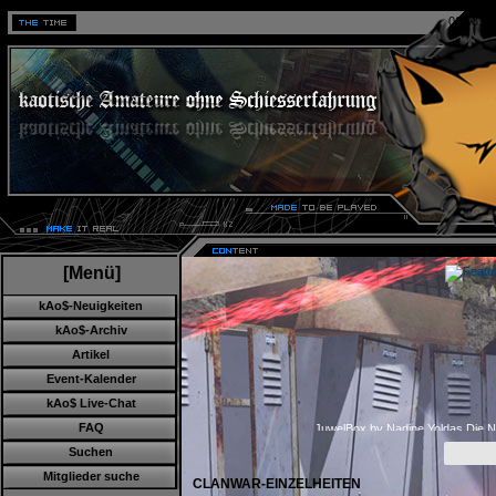
06.08.20
[Menü]
kAo$-Neuigkeiten
kAo$-Archiv
Artikel
Event-Kalender
kAo$ Live-Chat
JuwelBox by Nadine Yoldas Die Na
FAQ
Suchen
Mitglieder suche
CLANWAR-EINZELHEITEN