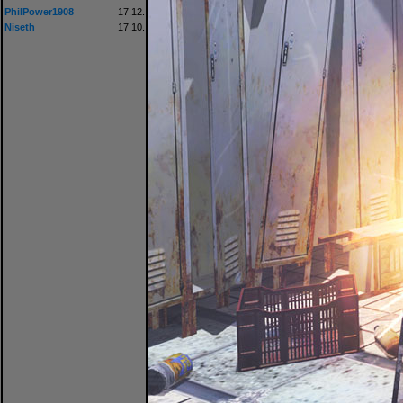
PhilPower1908
17.12.
Niseth
17.10.