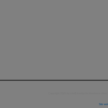
Copyright 2026 by kAo$ kaotische Amateure ohne
Site we