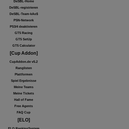
DeSBL-Home
DeSBL-registrieren
DeSBL-Team-kAo$
PSN-Network
PS3/4 deaktivieren
GT5 Racing
GT5 SetUp
GT5 Calculator
[Cup Addon]
CupAddon.de v5.2
Ranglisten
Plattformen
Spiel Ergebnisse
Meine Teams
Meine Tickets
Hall of Fame
Free Agents
FAQ Cup
[ELO]
ELO RankingSystem