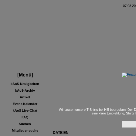
07.08.20
[Menü]
kAo$-Neuigkeiten
kAo$-Archiv
Artikel
Event-Kalender
Wir lassen unsere T-Shirts bei Hi5 bedrucken! Der D
kAo$ Live-Chat
eine klare Empfehlung, Shirts
FAQ
Suchen
Mitglieder suche
DATEIEN