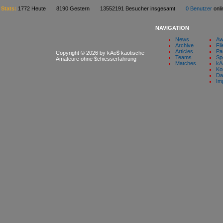
Stats:
1772 Heute 8190 Gestern 13552191 Besucher insgesamt
0 Benutzer
on
NAVIGATION
News
Aw
Archive
Fil
Articles
Pa
Copyright © 2026 by kAo$ kaotische
Teams
Sp
Amateure ohne $chiesserfahrung
Matches
kA
Ko
Da
Im