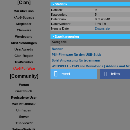
[Clan]
• Statistik
Dateien:
9
Wir über uns
Kategorien:
5
kAo$-Squads
Datenbank:
803.46 MB
Datenverkehr:
1.69 TB
Mitglieder
Neuste Datei:
Downs.zip
Clanwars
• Dateikategorien
Werdegang
Kategorie
Auszeichnungen
Banner
UserAwards
PS4-Firmware für den USB-Stick
Clan-Regeln
Spiel Anpassung für jedermann
TrialMember
WEBSPELL - CMS alle Downloads | Addons und M
kAo$ FunWear
tweet
teilen
[Community]
Forum
Gästebuch
Registrierte User
Wer ist Online?
Umfragen
Server
TS3-Viewer
Seiten-Statistik