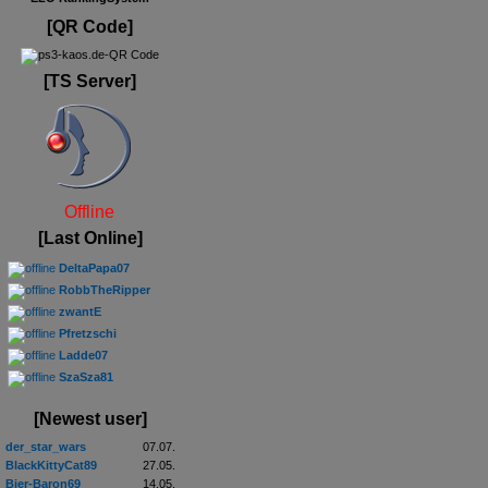
[QR Code]
[TS Server]
Offline
[Last Online]
DeltaPapa07
RobbTheRipper
zwantE
Pfretzschi
Ladde07
SzaSza81
[Newest user]
der_star_wars
07.07.
BlackKittyCat89
27.05.
Bier-Baron69
14.05.