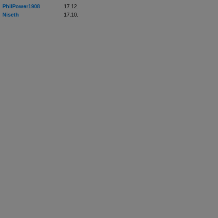
PhilPower1908
17.12.
Niseth
17.10.