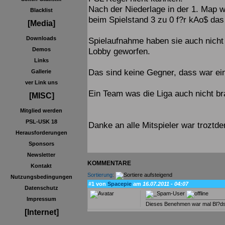
Nach der Niederlage in der 1. Map 
Blacklist
beim Spielstand 3 zu 0 f?r kAo$ das
[Media]
Downloads
Spielaufnahme haben sie auch nich
Lobby geworfen.
Demos
Links
Das sind keine Gegner, dass war ei
Gallerie
ver Link uns
Ein Team was die Liga auch nicht br
[MISC]
Mitglied werden
PSL-USK 18
Danke an alle Mitspieler war troztde
Herausforderungen
Sponsors
Newsletter
KOMMENTARE
Kontakt
Sortierung:
Nutzungsbedingungen
#1 von
Spacepie
am
16.07.2011 - 04:07
Datenschutz
Impressum
Dieses Benehmen war mal Bl?dsinn
[Internet]