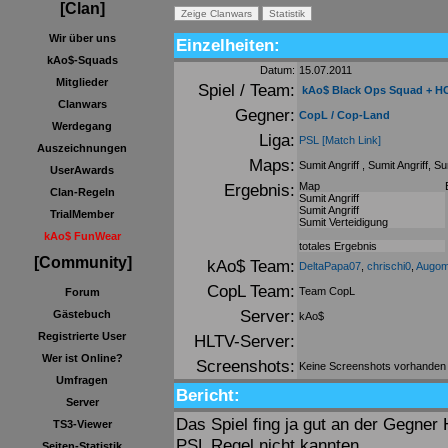
[Clan]
Wir über uns
Einzelheiten:
kAo$-Squads
Datum:
15.07.2011
Mitglieder
Spiel / Team:
kAo$ Black Ops Squad + H
Clanwars
Gegner:
CopL / Cop-Land
Werdegang
Liga:
PSL
[Match Link]
Auszeichnungen
Maps:
Sumit Angriff , Sumit Angriff, S
UserAwards
Ergebnis:
Map
Clan-Regeln
Sumit Angriff
Sumit Angriff
TrialMember
Sumit Verteidigung
kAo$ FunWear
totales Ergebnis
[Community]
kAo$ Team:
DeltaPapa07
,
chrischi0
,
Augom
CopL Team:
Team CopL
Forum
Server:
Gästebuch
kAo$
Registrierte User
HLTV-Server:
Wer ist Online?
Screenshots:
Keine Screenshots vorhanden
Umfragen
Bericht:
Server
Das Spiel fing ja gut an der Gegner 
TS3-Viewer
PSL Regel nicht kannten.
Seiten-Statistik