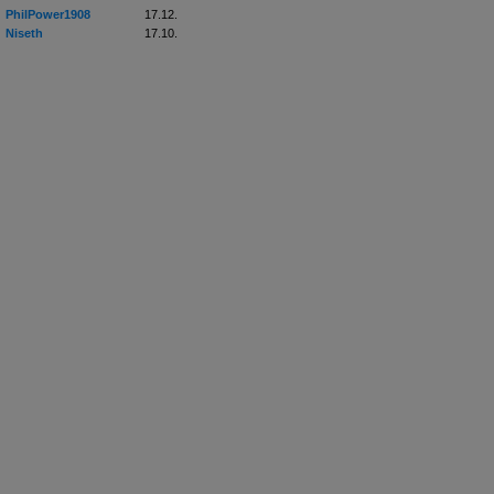
PhilPower1908
17.12.
Niseth
17.10.