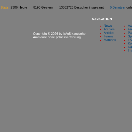
Stats:
2306 Heute 8190 Gestern 13552725 Besucher insgesamt
0 Benutzer
on
NAVIGATION
News
Aw
Archive
Fil
Articles
Pa
Copyright © 2026 by kAo$ kaotische
Teams
Sp
Amateure ohne $chiesserfahrung
Matches
kA
Ko
Da
Im