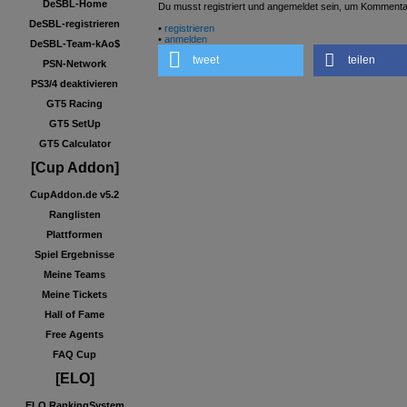
DeSBL-Home
Du musst registriert und angemeldet sein, um Kommenta
DeSBL-registrieren
•
registrieren
•
anmelden
DeSBL-Team-kAo$
tweet
teilen
PSN-Network
PS3/4 deaktivieren
GT5 Racing
GT5 SetUp
GT5 Calculator
[Cup Addon]
CupAddon.de v5.2
Ranglisten
Plattformen
Spiel Ergebnisse
Meine Teams
Meine Tickets
Hall of Fame
Free Agents
FAQ Cup
[ELO]
ELO RankingSystem