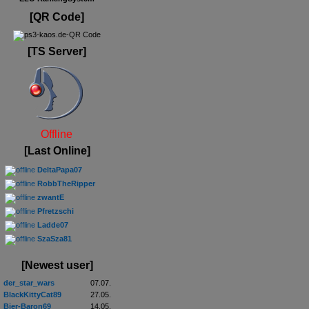
[QR Code]
[TS Server]
Offline
[Last Online]
DeltaPapa07
RobbTheRipper
zwantE
Pfretzschi
Ladde07
SzaSza81
[Newest user]
der_star_wars
07.07.
BlackKittyCat89
27.05.
Bier-Baron69
14.05.