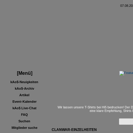
07.08.20
[Menü]
kAo$-Neuigkeiten
kAo$-Archiv
Artikel
Event-Kalender
Wir lassen unsere T-Shirts bei Hi5 bedrucken! Der D
kAo$ Live-Chat
eine klare Empfehlung, Shirts
FAQ
Suchen
Mitglieder suche
CLANWAR-EINZELHEITEN