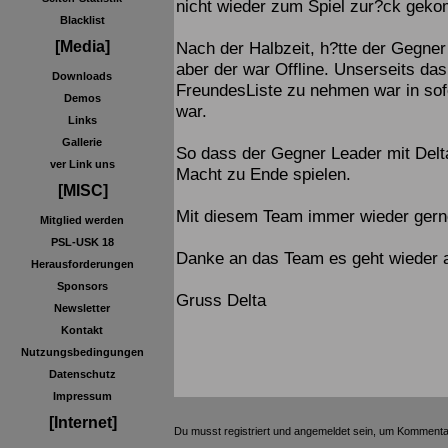
nicht wieder zum Spiel zur?ck geko
Blacklist
Nach der Halbzeit, h?tte der Gegn
[Media]
aber der war Offline. Unserseits das
Downloads
FreundesListe zu nehmen war in sofe
Demos
war.
Links
Gallerie
So dass der Gegner Leader mit Delta
ver Link uns
Macht zu Ende spielen.
[MISC]
Mit diesem Team immer wieder gerne.
Mitglied werden
PSL-USK 18
Danke an das Team es geht wieder a
Herausforderungen
Sponsors
Gruss Delta
Newsletter
Kontakt
Nutzungsbedingungen
Datenschutz
Impressum
[Internet]
Du musst registriert und angemeldet sein, um Kommenta