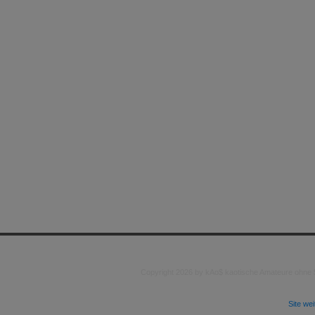
Copyright 2026 by kAo$ kaotische Amateure ohne
Site we