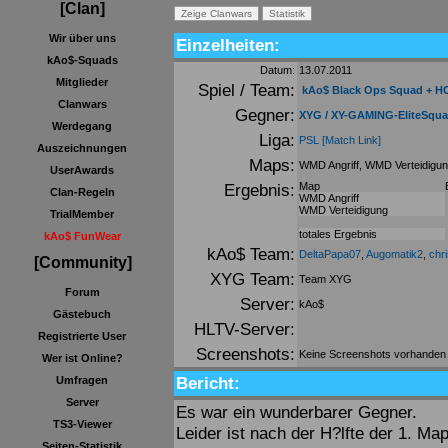
[Clan]
Wir über uns
Einzelheiten:
kAo$-Squads
Datum:
13.07.2011
Mitglieder
Spiel / Team:
kAo$ Black Ops Squad + H
Clanwars
Gegner:
XYG / XY-GAMING-EliteSqu
Werdegang
Liga:
PSL
[Match Link]
Auszeichnungen
Maps:
WMD Angriff, WMD Verteidigu
UserAwards
Ergebnis:
Map
Clan-Regeln
WMD Angriff
WMD Verteidigung
TrialMember
totales Ergebnis
kAo$ FunWear
kAo$ Team:
DeltaPapa07
,
Augomatik2
,
chr
[Community]
XYG Team:
Team XYG
Forum
Server:
kAo$
Gästebuch
HLTV-Server:
Registrierte User
Screenshots:
Keine Screenshots vorhanden
Wer ist Online?
Bericht:
Umfragen
Server
Es war ein wunderbarer Gegner.
TS3-Viewer
Leider ist nach der H?lfte der 1. Ma
Seiten-Statistik