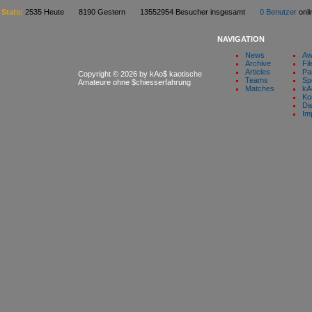
Stats:
2535 Heute 8190 Gestern 13552954 Besucher insgesamt
0 Benutzer
on
NAVIGATION
News
Aw
Archive
Fil
Articles
Pa
Copyright © 2026 by kAo$ kaotische
Teams
Sp
Amateure ohne $chiesserfahrung
Matches
kA
Ko
Da
Im