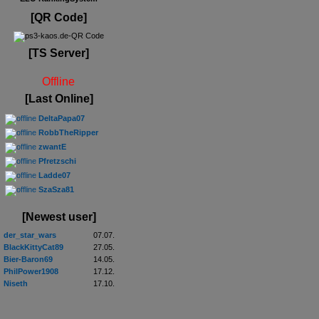
[QR Code]
[TS Server]
Offline
[Last Online]
DeltaPapa07
RobbTheRipper
zwantE
Pfretzschi
Ladde07
SzaSza81
[Newest user]
der_star_wars
07.07.
BlackKittyCat89
27.05.
Bier-Baron69
14.05.
PhilPower1908
17.12.
Niseth
17.10.