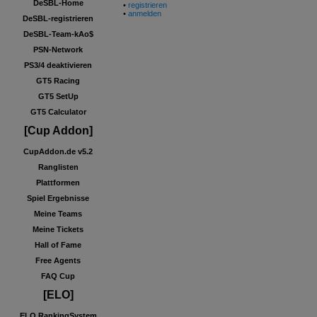
DeSBL-Home
•
registrieren
•
anmelden
DeSBL-registrieren
DeSBL-Team-kAo$
PSN-Network
PS3/4 deaktivieren
GT5 Racing
GT5 SetUp
GT5 Calculator
[Cup Addon]
CupAddon.de v5.2
Ranglisten
Plattformen
Spiel Ergebnisse
Meine Teams
Meine Tickets
Hall of Fame
Free Agents
FAQ Cup
[ELO]
ELO RankingSystem