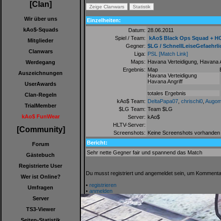
[Clan]
Wir über uns
Einzelheiten:
kAo$-Squads
Datum:
28.06.2011
Spiel / Team:
kAo$ Black Ops Squad + H
Mitglieder
Gegner:
$LG / SchnellLeiseGefaehrli
Clanwars
Liga:
PSL
[Match Link]
Maps:
Havana Verteidigung, Havana A
Werdegang
Ergebnis:
Map
Auszeichnungen
Havana Verteidigung
Havana Angriff
UserAwards
totales Ergebnis
Clan-Regeln
kAo$ Team:
DeltaPapa07
,
chrischi0
,
Augom
TrialMember
$LG Team:
Team $LG
kAo$ FunWear
Server:
kAo$
HLTV-Server:
[Community]
Screenshots:
Keine Screenshots vorhanden
Bericht:
Forum
Sehr nette Gegner fair und spannend das Match
Gästebuch
Registrierte User
Du musst registriert und angemeldet sein, um Kommenta
Wer ist Online?
•
registrieren
Umfragen
•
anmelden
Server
TS3-Viewer
Seiten-Statistik