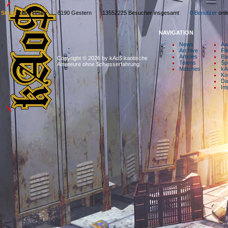
Stats:
1806 Heute 8190 Gestern 13552225 Besucher insgesamt
0 Benutzer
on
NAVIGATION
News
Aw
Archive
Fil
Articles
Pa
Copyright © 2026 by kAo$ kaotische
Teams
Sp
Amateure ohne $chiesserfahrung
Matches
kA
Ko
Da
Im