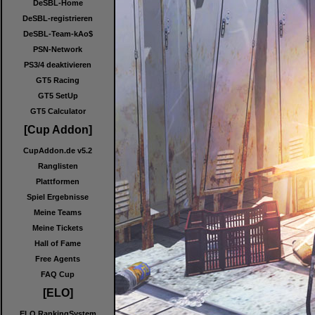
DeSBL-Home
DeSBL-registrieren
DeSBL-Team-kAo$
PSN-Network
PS3/4 deaktivieren
GT5 Racing
GT5 SetUp
GT5 Calculator
[Cup Addon]
CupAddon.de v5.2
Ranglisten
Plattformen
Spiel Ergebnisse
Meine Teams
Meine Tickets
Hall of Fame
Free Agents
FAQ Cup
[ELO]
ELO RankingSystem