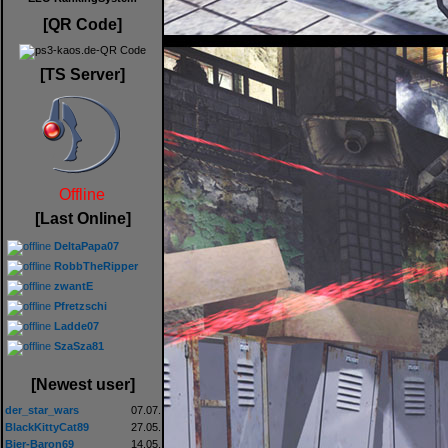
[QR Code]
[TS Server]
Offline
[Last Online]
DeltaPapa07
RobbTheRipper
zwantE
Pfretzschi
Ladde07
SzaSza81
[Newest user]
der_star_wars
07.07.
BlackKittyCat89
27.05.
Bier-Baron69
14.05.