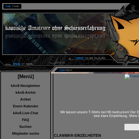
07.08.20
[Menü]
kAo$-Neuigkeiten
kAo$-Archiv
Artikel
Event-Kalender
Wir lassen unsere T-Shirts bei Hi5 bedrucken! Der D
kAo$ Live-Chat
eine klare Empfehlung, Shirts
FAQ
Suchen
Mitglieder suche
CLANWAR-EINZELHEITEN