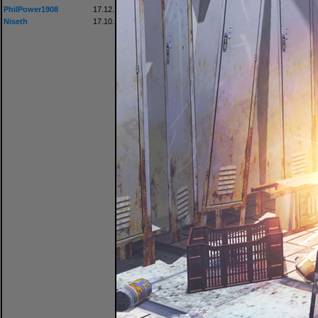
PhilPower1908
17.12.
Niseth
17.10.