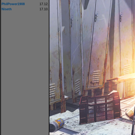
PhilPower1908
17.12.
Niseth
17.10.