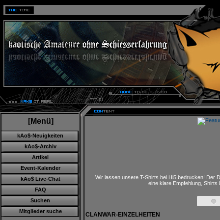
06.08.20
[Menü]
kAo$-Neuigkeiten
kAo$-Archiv
Artikel
Event-Kalender
kAo$ Live-Chat
Wir lassen unsere T-Shirts bei Hi5 bedrucken! Der D
eine klare Empfehlung, Shirts
FAQ
Suchen
Mitglieder suche
CLANWAR-EINZELHEITEN