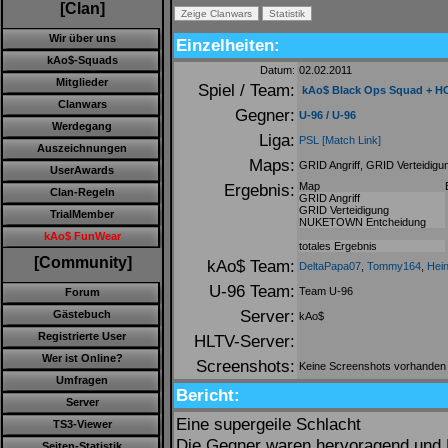
[Clan]
Wir über uns
Einzelheiten:
kAo$-Squads
Datum:
02.02.2011
Mitglieder
Spiel / Team:
kAo$ Black Ops Squad + H
Clanwars
Gegner:
U-96 / U-96
Werdegang
Liga:
PSL
[Match Link]
Auszeichnungen
Maps:
GRID Angriff, GRID Verteidi
UserAwards
Ergebnis:
Map
Clan-Regeln
GRID Angriff
GRID Verteidigung
TrialMember
NUKETOWN Entcheidung
kAo$ FunWear
totales Ergebnis
[Community]
kAo$ Team:
DeltaPapa07
,
Tommy164
,
Hei
U-96 Team:
Team U-96
Forum
Server:
Gästebuch
kAo$
Registrierte User
HLTV-Server:
Wer ist Online?
Screenshots:
Keine Screenshots vorhanden
Umfragen
Bericht:
Server
Eine supergeile Schlacht
TS3-Viewer
Die Gegner waren hervoragend und Ne
Seiten-Statistik