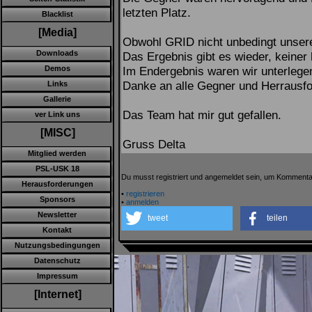
letzten Platz.
Blacklist
[Media]
Obwohl GRID nicht unbedingt unsere 
Downloads
Das Ergebnis gibt es wieder, keine
Im Endergebnis waren wir unterlege
Demos
Danke an alle Gegner und Herrausfo
Links
Gallerie
Das Team hat mir gut gefallen.
ver Link uns
[MISC]
Gruss Delta
Mitglied werden
PSL-USK 18
Du musst registriert und angemeldet sein, um Kommenta
Herausforderungen
•
registrieren
Sponsors
•
anmelden
Newsletter
tweet
teilen
Kontakt
Nutzungsbedingungen
Datenschutz
Impressum
[Internet]