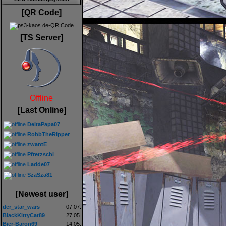
[QR Code]
[TS Server]
Offline
[Last Online]
DeltaPapa07
RobbTheRipper
zwantE
Pfretzschi
Ladde07
SzaSza81
[Newest user]
der_star_wars
07.07.
BlackKittyCat89
27.05.
Bier-Baron69
14.05.