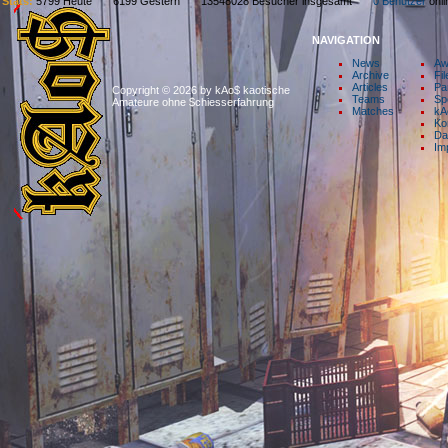
Stats:
5799 Heute 6199 Gestern 13548028 Besucher insgesamt
0 Benutzer
on
NAVIGATION
News
Aw
Archive
Fil
Articles
Pa
Copyright © 2026 by kAo$ kaotische
Teams
Sp
Amateure ohne $chiesserfahrung
Matches
kA
Ko
Da
Im