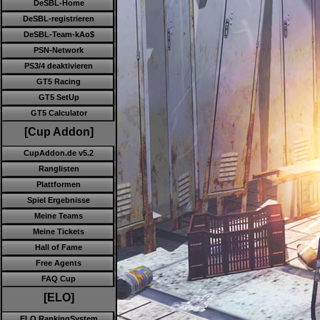
DeSBL-Home
DeSBL-registrieren
DeSBL-Team-kAo$
PSN-Network
PS3/4 deaktivieren
GT5 Racing
GT5 SetUp
GT5 Calculator
[Cup Addon]
CupAddon.de v5.2
Ranglisten
Plattformen
Spiel Ergebnisse
Meine Teams
Meine Tickets
Hall of Fame
Free Agents
FAQ Cup
[ELO]
ELO RankingSystem