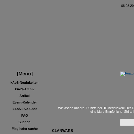
08.08.20
[Menü]
kAo$-Neuigkeiten
kAo$-Archiv
Artikel
Event-Kalender
Wir lassen unsere T-Shirts bei Hi5 bedrucken! Der D
kAo$ Live-Chat
eine klare Empfehlung, Shirts
FAQ
Suchen
Mitglieder suche
CLANWARS