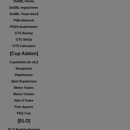
DeSBL-Home
DeSBL-registrieren
DeSBL-Team-kAo$
PSN-Network
PS3/4 deaktivieren
GT5 Racing
GT5 SetUp
GT5 Calculator
[Cup Addon]
CupAddon.de v5.2
Ranglisten
Plattformen
Spiel Ergebnisse
Meine Teams
Meine Tickets
Hall of Fame
Free Agents
FAQ Cup
[ELO]
ELO RankingSystem