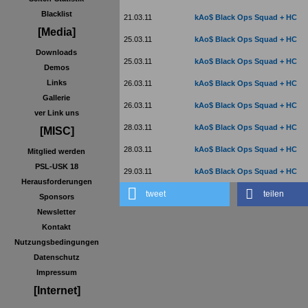
Blacklist
21.03.11
kAo$ Black Ops Squad + HC
[Media]
25.03.11
kAo$ Black Ops Squad + HC
Downloads
25.03.11
kAo$ Black Ops Squad + HC
Demos
Links
26.03.11
kAo$ Black Ops Squad + HC
Gallerie
26.03.11
kAo$ Black Ops Squad + HC
ver Link uns
28.03.11
kAo$ Black Ops Squad + HC
[MISC]
28.03.11
kAo$ Black Ops Squad + HC
Mitglied werden
PSL-USK 18
29.03.11
kAo$ Black Ops Squad + HC
Herausforderungen
tweet
teilen
Sponsors
Newsletter
Kontakt
Nutzungsbedingungen
Datenschutz
Impressum
[Internet]