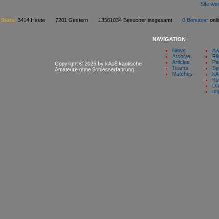
Site we
Stats:
3414 Heute 7201 Gestern 13561034 Besucher insgesamt
0 Benutzer
on
NAVIGATION
News
Aw
Archive
Fil
Articles
Pa
Copyright © 2026 by kAo$ kaotische
Teams
Sp
Amateure ohne $chiesserfahrung
Matches
kA
Ko
Da
Im