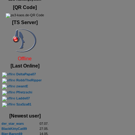
[QR Code]
[TS Server]
Offline
[Last Online]
DeltaPapa07
RobbTheRipper
zwantE
Pfretzschi
Ladde07
SzaSza81
[Newest user]
der_star_wars
07.07.
BlackKittyCat89
27.05.
Bier-Baron69
14.05.