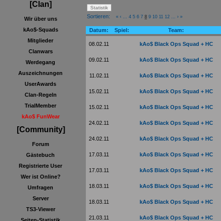
[Clan]
Sortieren:
«
‹
...
4
5
6
7
8
9
10
11
12
...
›
»
Wir über uns
kAo$-Squads
Datum:
Spiel:
Team:
Mitglieder
08.02.11
kAo$ Black Ops Squad + HC
Clanwars
09.02.11
kAo$ Black Ops Squad + HC
Werdegang
Auszeichnungen
11.02.11
kAo$ Black Ops Squad + HC
UserAwards
15.02.11
kAo$ Black Ops Squad + HC
Clan-Regeln
TrialMember
15.02.11
kAo$ Black Ops Squad + HC
kAo$ FunWear
24.02.11
kAo$ Black Ops Squad + HC
[Community]
24.02.11
kAo$ Black Ops Squad + HC
Forum
17.03.11
kAo$ Black Ops Squad + HC
Gästebuch
Registrierte User
17.03.11
kAo$ Black Ops Squad + HC
Wer ist Online?
18.03.11
kAo$ Black Ops Squad + HC
Umfragen
Server
18.03.11
kAo$ Black Ops Squad + HC
TS3-Viewer
21.03.11
kAo$ Black Ops Squad + HC
Seiten-Statistik