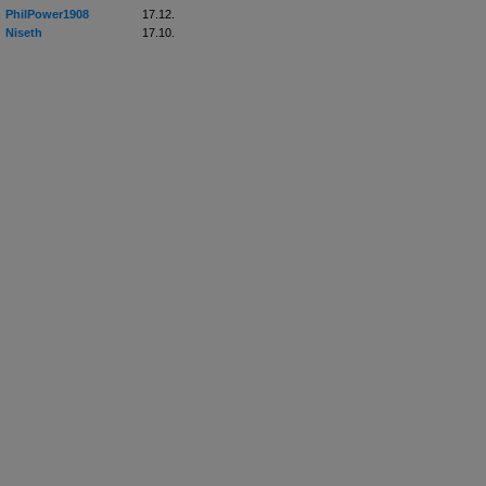
PhilPower1908
17.12.
Niseth
17.10.