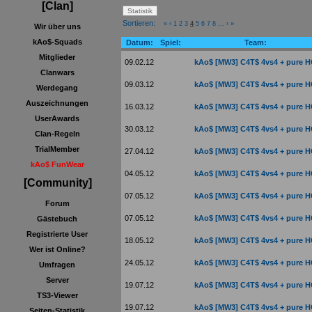
[Clan]
Sortieren:
«
‹
1
2
3
4
5
6
7
8
...
›
»
Wir über uns
kAo$-Squads
Datum:
Spiel:
Team:
Mitglieder
09.02.12
kAo$ [MW3] C4T$ 4vs4 + pure 
Clanwars
09.03.12
kAo$ [MW3] C4T$ 4vs4 + pure 
Werdegang
Auszeichnungen
16.03.12
kAo$ [MW3] C4T$ 4vs4 + pure 
UserAwards
30.03.12
kAo$ [MW3] C4T$ 4vs4 + pure 
Clan-Regeln
TrialMember
27.04.12
kAo$ [MW3] C4T$ 4vs4 + pure 
kAo$ FunWear
04.05.12
kAo$ [MW3] C4T$ 4vs4 + pure 
[Community]
07.05.12
kAo$ [MW3] C4T$ 4vs4 + pure 
Forum
07.05.12
kAo$ [MW3] C4T$ 4vs4 + pure 
Gästebuch
Registrierte User
18.05.12
kAo$ [MW3] C4T$ 4vs4 + pure 
Wer ist Online?
24.05.12
kAo$ [MW3] C4T$ 4vs4 + pure 
Umfragen
Server
19.07.12
kAo$ [MW3] C4T$ 4vs4 + pure 
TS3-Viewer
19.07.12
kAo$ [MW3] C4T$ 4vs4 + pure 
Seiten-Statistik