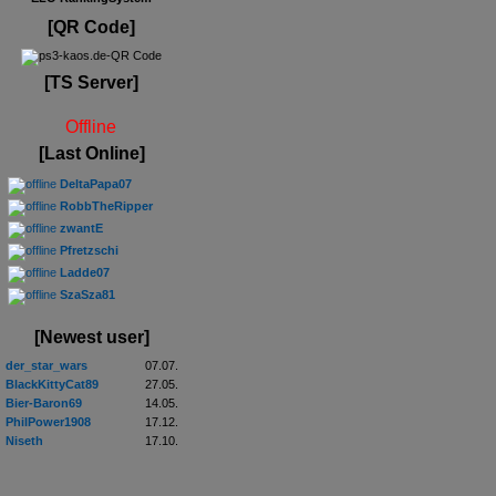
[QR Code]
[TS Server]
Offline
[Last Online]
DeltaPapa07
RobbTheRipper
zwantE
Pfretzschi
Ladde07
SzaSza81
[Newest user]
der_star_wars
07.07.
BlackKittyCat89
27.05.
Bier-Baron69
14.05.
PhilPower1908
17.12.
Niseth
17.10.