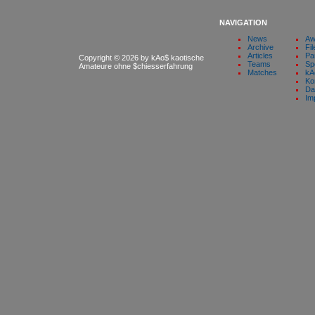
NAVIGATION
News
Aw
Archive
Fil
Articles
Pa
Copyright © 2026 by kAo$ kaotische
Teams
Sp
Amateure ohne $chiesserfahrung
Matches
kA
Ko
Da
Im