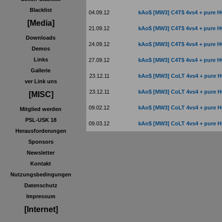
Blacklist
04.09.12
kAo$ [MW3] C4T$ 4vs4 + pure 
[Media]
21.09.12
kAo$ [MW3] C4T$ 4vs4 + pure 
Downloads
24.09.12
kAo$ [MW3] C4T$ 4vs4 + pure 
Demos
Links
27.09.12
kAo$ [MW3] C4T$ 4vs4 + pure 
Gallerie
23.12.11
kAo$ [MW3] CoLT 4vs4 + pure 
ver Link uns
23.12.11
kAo$ [MW3] CoLT 4vs4 + pure 
[MISC]
09.02.12
kAo$ [MW3] CoLT 4vs4 + pure 
Mitglied werden
PSL-USK 18
09.03.12
kAo$ [MW3] CoLT 4vs4 + pure 
Herausforderungen
Sponsors
Newsletter
Kontakt
Nutzungsbedingungen
Datenschutz
Impressum
[Internet]