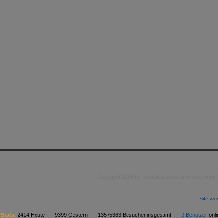
Copyright 2026 by kAo$ kaotische Amateure ohne
Site we
Stats:
2414 Heute 9399 Gestern 13575363 Besucher insgesamt
0 Benutzer
on