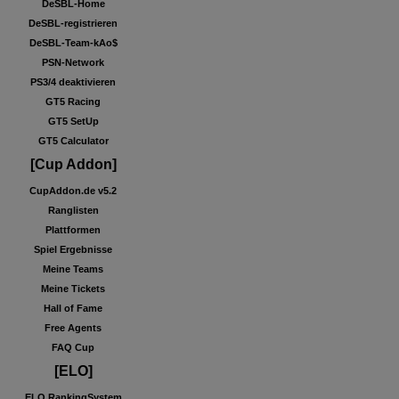
DeSBL-Home
DeSBL-registrieren
DeSBL-Team-kAo$
PSN-Network
PS3/4 deaktivieren
GT5 Racing
GT5 SetUp
GT5 Calculator
[Cup Addon]
CupAddon.de v5.2
Ranglisten
Plattformen
Spiel Ergebnisse
Meine Teams
Meine Tickets
Hall of Fame
Free Agents
FAQ Cup
[ELO]
ELO RankingSystem