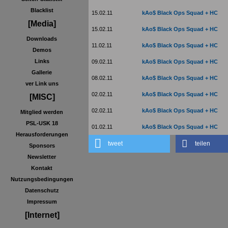
Blacklist
15.02.11
kAo$ Black Ops Squad + HC
[Media]
15.02.11
kAo$ Black Ops Squad + HC
Downloads
11.02.11
kAo$ Black Ops Squad + HC
Demos
Links
09.02.11
kAo$ Black Ops Squad + HC
Gallerie
08.02.11
kAo$ Black Ops Squad + HC
ver Link uns
02.02.11
kAo$ Black Ops Squad + HC
[MISC]
02.02.11
kAo$ Black Ops Squad + HC
Mitglied werden
PSL-USK 18
01.02.11
kAo$ Black Ops Squad + HC
Herausforderungen
tweet
teilen
Sponsors
Newsletter
Kontakt
Nutzungsbedingungen
Datenschutz
Impressum
[Internet]