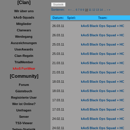
[Clan]
Sortieren:
«
‹
...
6
7
8
9
10
11
12
13
14
...
›
»
Wir über uns
kAo$-Squads
Datum:
Spiel:
Team:
Mitglieder
26.03.11
kAo$ Black Ops Squad + HC
Clanwars
26.03.11
kAo$ Black Ops Squad + HC
Werdegang
Auszeichnungen
25.03.11
kAo$ Black Ops Squad + HC
UserAwards
25.03.11
kAo$ Black Ops Squad + HC
Clan-Regeln
TrialMember
21.03.11
kAo$ Black Ops Squad + HC
kAo$ FunWear
21.03.11
kAo$ Black Ops Squad + HC
[Community]
18.03.11
kAo$ Black Ops Squad + HC
Forum
18.03.11
kAo$ Black Ops Squad + HC
Gästebuch
Registrierte User
17.03.11
kAo$ Black Ops Squad + HC
Wer ist Online?
17.03.11
kAo$ Black Ops Squad + HC
Umfragen
Server
24.02.11
kAo$ Black Ops Squad + HC
TS3-Viewer
24.02.11
kAo$ Black Ops Squad + HC
Seiten-Statistik