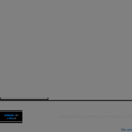
Copyright 2026 by kAo$ kaotische Amateure ohne
Site we