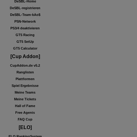
DeSBL-Home
DeSBL-registrieren
DeSBL-Team-kAo$
PSN-Network
PS3/4 deaktivieren
GT5 Racing
GT5 SetUp
GT5 Calculator
[Cup Addon]
CupAddon.de v5.2
Ranglisten
Plattformen
Spiel Ergebnisse
Meine Teams
Meine Tickets
Hall of Fame
Free Agents
FAQ Cup
[ELO]
ELO RankingSystem