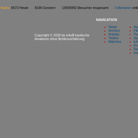
Stats:
6573 Heute 8190 Gestern 13556992 Besucher insgesamt
0 Benutzer
on
NAVIGATION
News
Aw
Archive
Fil
Articles
Pa
Copyright © 2026 by kAo$ kaotische
Teams
Sp
Amateure ohne $chiesserfahrung
Matches
kA
Ko
Da
Im