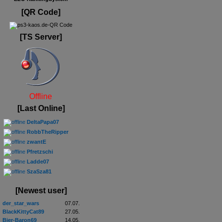
[QR Code]
[TS Server]
Offline
[Last Online]
DeltaPapa07
RobbTheRipper
zwantE
Pfretzschi
Ladde07
SzaSza81
[Newest user]
der_star_wars
07.07.
BlackKittyCat89
27.05.
Bier-Baron69
14.05.