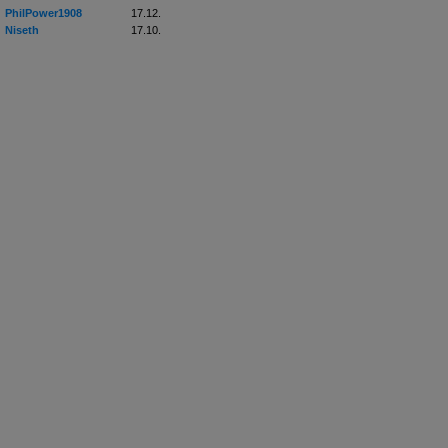
PhilPower1908
17.12.
Niseth
17.10.