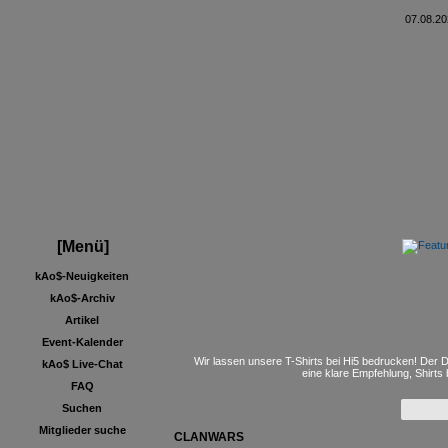
07.08.20
[Menü]
kAo$-Neuigkeiten
kAo$-Archiv
Artikel
Event-Kalender
Wir lassen unsere T-Shirts bei Hi5 bedrucken! Der D
kAo$ Live-Chat
eine klare Empfehlung, Shirts
FAQ
Suchen
Mitglieder suche
CLANWARS