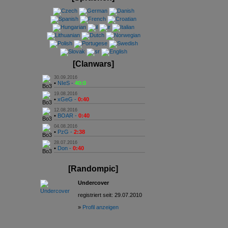
[Clanwars]
30.09.2016
•
NIeS -
40:0
19.08.2016
•
xGeG -
0:40
12.08.2016
•
BOAR -
0:40
04.08.2016
•
PzG -
2:38
28.07.2016
•
Don -
0:40
[Randompic]
Undercover
registriert seit: 29.07.2010
»
Profil anzeigen