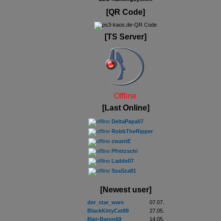
[QR Code]
[TS Server]
Offline
[Last Online]
DeltaPapa07
RobbTheRipper
zwantE
Pfretzschi
Ladde07
SzaSza81
[Newest user]
der_star_wars
07.07.
BlackKittyCat89
27.05.
Bier-Baron69
14.05.