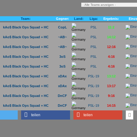
Team:
Gegner:
Land:
Liga:
Ergebnis:
Einze
kAo$ Black Ops Squad + HC
CopL
PSL
11:2
kAo$ Black Ops Squad + HC
~AB~
PSL
14:12
kAo$ Black Ops Squad + HC
~AB~
PSL
12:16
kAo$ Black Ops Squad + HC
3oS
PSL
4:16
kAo$ Black Ops Squad + HC
3oS
PSL
4:16
kAo$ Black Ops Squad + HC
xDAx
PSL-19
13:12
kAo$ Black Ops Squad + HC
xDAx
PSL-19
13:17
kAo$ Black Ops Squad + HC
DnCF
PSL-19
9:16
kAo$ Black Ops Squad + HC
DnCF
PSL-19
14:15
teilen
teilen