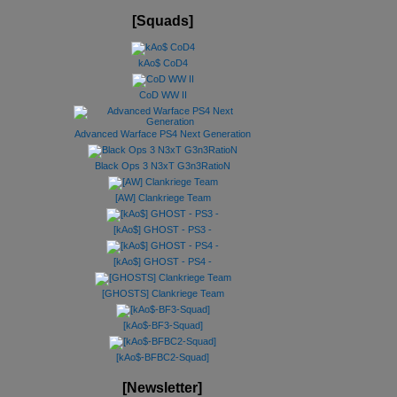
[Squads]
kAo$ CoD4
CoD WW II
Advanced Warface PS4 Next Generation
Black Ops 3 N3xT G3n3RatioN
[AW] Clankriege Team
[kAo$] GHOST - PS3 -
[kAo$] GHOST - PS4 -
[GHOSTS] Clankriege Team
[kAo$-BF3-Squad]
[kAo$-BFBC2-Squad]
[Newsletter]