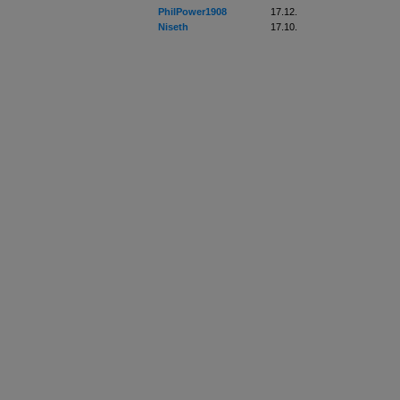
PhilPower1908
17.12.
Niseth
17.10.