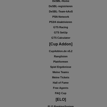
DeSBL-Home
DeSBL-registrieren
DeSBL-Team-kAo$
PSN-Network
PS3/4 deaktivieren
GT5 Racing
GT5 SetUp
GT5 Calculator
[Cup Addon]
CupAddon.de v5.2
Ranglisten
Plattformen
Spiel Ergebnisse
Meine Teams
Meine Tickets
Hall of Fame
Free Agents
FAQ Cup
[ELO]
ELO RankingSystem