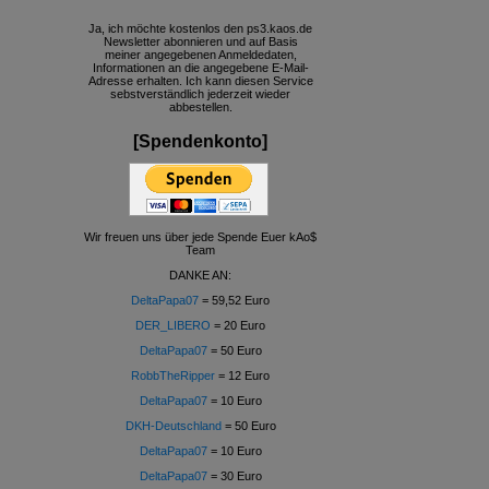
Ja, ich möchte kostenlos den ps3.kaos.de
Newsletter abonnieren und auf Basis
meiner angegebenen Anmeldedaten,
Informationen an die angegebene E-Mail-
Adresse erhalten. Ich kann diesen Service
sebstverständlich jederzeit wieder
abbestellen.
[Spendenkonto]
Wir freuen uns über jede Spende Euer kAo$
Team
DANKE AN:
DeltaPapa07
= 59,52 Euro
DER_LIBERO
= 20 Euro
DeltaPapa07
= 50 Euro
RobbTheRipper
= 12 Euro
DeltaPapa07
= 10 Euro
DKH-Deutschland
= 50 Euro
DeltaPapa07
= 10 Euro
DeltaPapa07
= 30 Euro