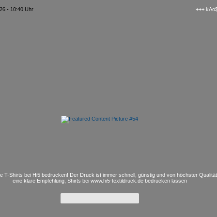
26 - 10:40 Uhr
+++ kAo$ PS4/5
e T-Shirts bei Hi5 bedrucken! Der Druck ist immer schnell, günstig und von höchster Qualitä
eine klare Empfehlung, Shirts bei www.hi5-textildruck.de bedrucken lassen