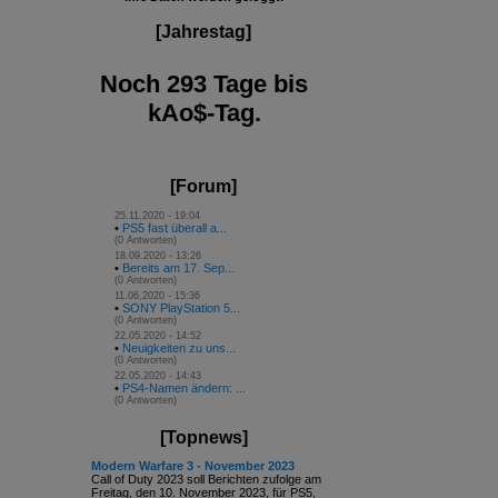
[Jahrestag]
Noch 293 Tage bis
kAo$-Tag.
[Forum]
25.11.2020 - 19:04
•
PS5 fast überall a...
(0 Antworten)
18.09.2020 - 13:26
•
Bereits am 17. Sep...
(0 Antworten)
11.06.2020 - 15:36
•
SONY PlayStation 5...
(0 Antworten)
22.05.2020 - 14:52
•
Neuigkeiten zu uns...
(0 Antworten)
22.05.2020 - 14:43
•
PS4-Namen ändern: ...
(0 Antworten)
[Topnews]
Modern Warfare 3 - November 2023
Call of Duty 2023 soll Berichten zufolge am
Freitag, den 10. November 2023, für PS5,