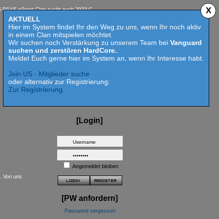
X
 eSport Clan sucht auch 2023 Competition aktive Mitspieler für Call of Duty MW 2 - HardCo
AKTUELL
Hier im System findet Ihr den Weg zu uns, wenn Ihr noch aktiv
in einem Clan mitspielen möchtet.
Wir suchen noch Verstärkung zu unserem Team bei
Vanguard
suchen und zerstören HardCore.
.
Meldet Euch gerne hier im System an, wenn Ihr Interesse habt.
Join US - Mitglieder suche
oder alternativ zur Registrierung:
Zur Registrierung.
[Login]
Angemeldet bleiben
t. Von uns
[PW anfordern]
Password vergessen