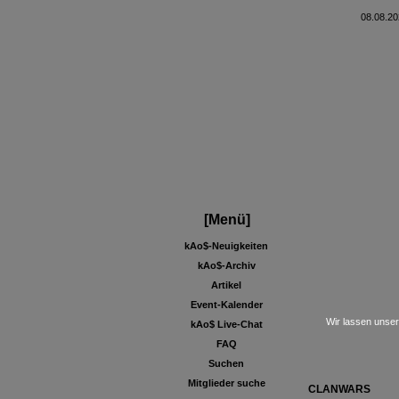
08.08.20
[Menü]
kAo$-Neuigkeiten
kAo$-Archiv
Artikel
Event-Kalender
Wir lassen unser
kAo$ Live-Chat
FAQ
Suchen
Mitglieder suche
CLANWARS