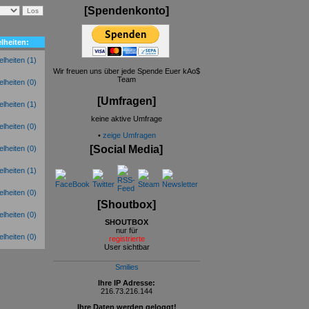
[Spendenkonto]
lheiten:
(1)
Wir freuen uns über jede Spende Euer kAo$
Team
(0)
[Umfragen]
(1)
keine aktive Umfrage
(0)
•
zeige Umfragen
[Social Media]
(0)
(1)
(0)
[Shoutbox]
(0)
SHOUTBOX
nur für
(0)
registrierte
User sichtbar
Smilies
Ihre IP Adresse:
216.73.216.144
Ihre Daten werden geloggt!