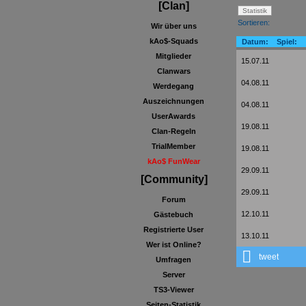
[Clan]
Sortieren:
Wir über uns
kAo$-Squads
Datum:
Spiel:
Mitglieder
15.07.11
Clanwars
04.08.11
Werdegang
Auszeichnungen
04.08.11
UserAwards
19.08.11
Clan-Regeln
TrialMember
19.08.11
kAo$ FunWear
29.09.11
[Community]
29.09.11
Forum
12.10.11
Gästebuch
Registrierte User
13.10.11
Wer ist Online?
tweet
Umfragen
Server
TS3-Viewer
Seiten-Statistik