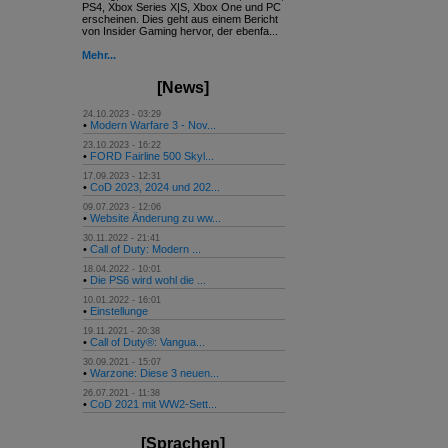
PS4, Xbox Series X|S, Xbox One und PC
erscheinen. Dies geht aus einem Bericht
von Insider Gaming hervor, der ebenfa...
Mehr...
[News]
24.10.2023 - 03:29
•
Modern Warfare 3 - Nov...
23.10.2023 - 16:22
•
FORD Fairline 500 Skyl...
17.09.2023 - 12:31
•
CoD 2023, 2024 und 202...
09.07.2023 - 12:06
•
Website Änderung zu ww...
30.11.2022 - 21:41
•
Call of Duty: Modern ...
18.04.2022 - 10:01
•
Die PS6 wird wohl die ...
10.01.2022 - 16:01
•
Einstellunge
19.11.2021 - 20:38
•
Call of Duty®: Vangua...
30.09.2021 - 15:07
•
Warzone: Diese 3 neuen...
26.07.2021 - 11:38
•
CoD 2021 mit WW2-Sett...
[Sprachen]