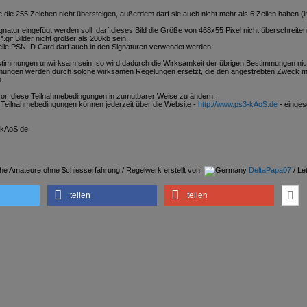
te die 255 Zeichen nicht übersteigen, außerdem darf sie auch nicht mehr als 6 Zeilen haben (in
 Signatur eingefügt werden soll, darf dieses Bild die Größe von 468x55 Pixel nicht überschreite
*.gif Bilder nicht größer als 200kb sein.
elle PSN ID Card darf auch in den Signaturen verwendet werden.
estimmungen unwirksam sein, so wird dadurch die Wirksamkeit der übrigen Bestimmungen nich
ngen werden durch solche wirksamen Regelungen ersetzt, die den angestrebten Zweck m
.
 vor, diese Teilnahmebedingungen in zumutbarer Weise zu ändern.
n Teilnahmebedingungen können jederzeit über die Website -
http://www.ps3-kAoS.de
- einge
-kAoS.de
che Amateure ohne $chiesserfahrung / Regelwerk erstellt von:
DeltaPapa07
/ Le
teilen
teilen