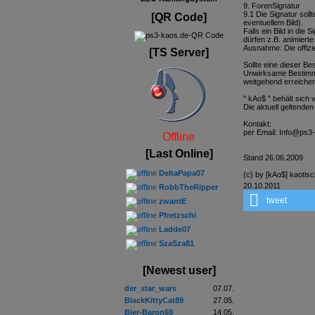
9. ForenSignatur
9.1 Die Signatur soll
[QR Code]
eventuellem Bild).
Falls ein Bild in die
dürfen z.B. animierte 
Ausnahme: Die offizi
[TS Server]
Sollte eine dieser B
Unwirksame Bestimmu
weitgehend erreichen
" kAo$ " behält sich
Die aktuell geltende
Kontakt:
per Email: Info@ps3
Offline
[Last Online]
Stand 26.06.2009
DeltaPapa07
(c) by [kAo$] kaotis
20.10.2011
RobbTheRipper
tweet
zwantE
Pfretzschi
Ladde07
SzaSza81
[Newest user]
der_star_wars
07.07.
BlackKittyCat89
27.05.
Bier-Baron69
14.05.