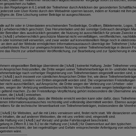
flichtet, Daten der Teilnehmer hinsichtlich abgeschlossener Vorgänge sofort zu löschen, sonde
en gespeichert zu halten.
 zu den Regelungen in 6.1 erteilt der Teilnehmer durch Anklicken der gesonderten Schaltfläch
jederzeit sein User-Konto durch den Webadmin sperren lassen, indem er Kontakt mit Ihm pe
@gmx.de. Eine Löschung seiner Beiträge ist ausgeschlossen.
-----------------------
alle auf ihr oder in Unterdateien erscheinenden Textbeiträge, Grafiken, Bildelemente, Logos,
o$ ] urheberrechtlich geschützt. Das Herunterladen und der sonstige Gebrauch derartigen Mate
der Betreiber dies ausdrücklich gestattet; die Nutzung ist ausschließlich für private Zwecke e
 [ kAo$ ] urheberrechtlich geschützte Material nicht vervielfältigen, veröffentlichen, nachbild
en oder kommerziell verwerten, und zwar weder auf konventionellem Wege noch in elektroni
e an dem auf der Website ermöglichten Informationsaustausch überträgt der Teilnehmer [ kAo$
 unbefristetes Recht zur uneingeschränkten Nutzung seiner Teilnehmerbeiträge in diesem F
ere das Recht zur unbefristeten Veröffentlichung, zur Bearbeitung und zur Speicherung in ein
-----------------------
ehmern eingestellten Beiträge übernimmt die [ kAo$ ] keinerlei Haftung. Jeder Teilnehmer verpf
en Ansprüchen freizustellen, die Dritte wegen seiner Teilnehmerbeiträge im In- und/oder Ausl
ehmerbeiträge nach vorheriger Registrierung von Teilnehmerdaten eingestellt worden sind, ste
er [ kAo$ ] auch insoweit von sämtlichen Ansprüchen Dritter frei, wie diese Teilnehmerbeiträg
ilnehmer selbst, sondern von Dritten eingestellt worden sind. Die vorgenannten Freistellunge
ber nicht ausschließlich, auf Ansprüche, die Dritte wegen der Verletzung von Urheber- oder
en, wegen der Verletzung wettbewerbsrechtlicher Vorschriften sowie wegen beleidigender o
te geltend machen. Zu der Freistellungs-Verpflichtung gehört insbesondere die Übernahme 
ten, die [ kAo$ ] entstehen.
mt keinerlei Haftung dafür, dass die Website erreicht werden kann oder dafür, dass Teilnehme
nen Informationsaustausches rechtzeitig und vollständig übermittelt werden. Ebenso ausge
eibers für die technische Verwertbarkeit von Teilnehmerbeiträgen, insbesondere die Virenfrei
[ kAo$ ] für Websites, auf die mit Links verwiesen wird, findet nicht statt. Wir distanzieren un
n Inhalten, die auf anderen Webseiten, die mit uns verlinkt sind, eingestellt sind.
t die Haftung von [ kAo$ ] auf Vorsatz und grobe Fahrlässigkeit beschränkt.
ung in Ziffern 8.1 bis 8.2 ist die Haftung von [ kAo$ ] für Datenverlust auf den typischen
fwand beschränkt, der bei regelmäßiger und Gefahr entsprechender Anfertigung von wöchent
ngetreten wäre.
-----------------------