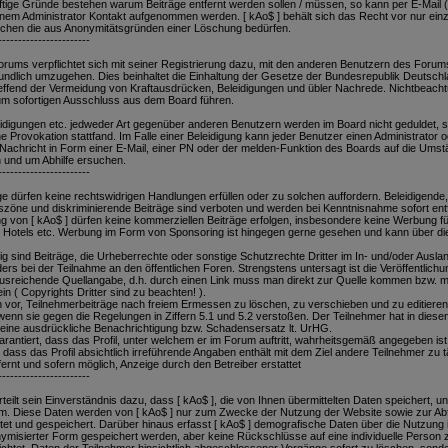
 triftige Gründe bestehen warum Beiträge entfernt werden sollen / müssen, so kann per E-Mail
em Administrator Kontakt aufgenommen werden. [ kAo$ ] behält sich das Recht vor nur einz
chen die aus Anonymitätsgründen einer Löschung bedürfen.
-----------------------
orums verpflichtet sich mit seiner Registrierung dazu, mit den anderen Benutzern des Forum
ndlich umzugehen. Dies beinhaltet die Einhaltung der Gesetze der Bundesrepublik Deutschl
reffend der Vermeidung von Kraftausdrücken, Beleidigungen und übler Nachrede. Nichtbeacht
m sofortigen Ausschluss aus dem Board führen.
digungen etc. jedweder Art gegenüber anderen Benutzern werden im Board nicht geduldet, s
e Provokation stattfand. Im Falle einer Beleidigung kann jeder Benutzer einen Administrator 
Nachricht in Form einer E-Mail, einer PN oder der melden-Funktion des Boards auf die Ums
und um Abhilfe ersuchen.
-----------------------
ge dürfen keine rechtswidrigen Handlungen erfüllen oder zu solchen auffordern. Beleidigende
zöne und diskriminierende Beiträge sind verboten und werden bei Kenntnisnahme sofort ent
 von [ kAo$ ] dürfen keine kommerziellen Beiträge erfolgen, insbesondere keine Werbung f
. Hotels etc. Werbung im Form von Sponsoring ist hingegen gerne gesehen und kann über di
g sind Beiträge, die Urheberrechte oder sonstige Schutzrechte Dritter im In- und/oder Auslan
ers bei der Teilnahme an den öffentlichen Foren. Strengstens untersagt ist die Veröffentlich
usreichende Quellangabe, d.h. durch einen Link muss man direkt zur Quelle kommen bzw. 
in ( Copyrights Dritter sind zu beachten! ).
ich vor, Teilnehmerbeiträge nach freiem Ermessen zu löschen, zu verschieben und zu editieren
enn sie gegen die Regelungen in Ziffern 5.1 und 5.2 verstoßen. Der Teilnehmer hat in diese
 eine ausdrückliche Benachrichtigung bzw. Schadensersatz lt. UrHG.
rantiert, dass das Profil, unter welchem er im Forum auftritt, wahrheitsgemäß angegeben ist.
, dass das Profil absichtlich irreführende Angaben enthält mit dem Ziel andere Teilnehmer zu 
tfernt und sofern möglich, Anzeige durch den Betreiber erstattet
-----------------------
teilt sein Einverständnis dazu, dass [ kAo$ ], die von Ihnen übermittelten Daten speichert, 
orm. Diese Daten werden von [ kAo$ ] nur zum Zwecke der Nutzung der Website sowie zur Ab
itet und gespeichert. Darüber hinaus erfasst [ kAo$ ] demografische Daten über die Nutzung 
nymisierter Form gespeichert werden, aber keine Rückschlüsse auf eine individuelle Person z