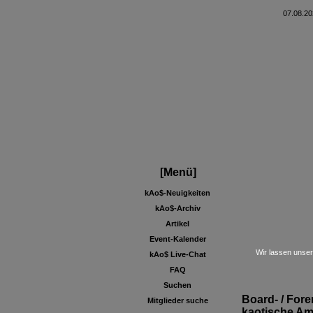
07.08.20
[Menü]
kAo$-Neuigkeiten
kAo$-Archiv
Artikel
Event-Kalender
Wir lassen unser
kAo$ Live-Chat
FAQ
Suchen
Board- / Fore
Mitglieder suche
kaotische Am