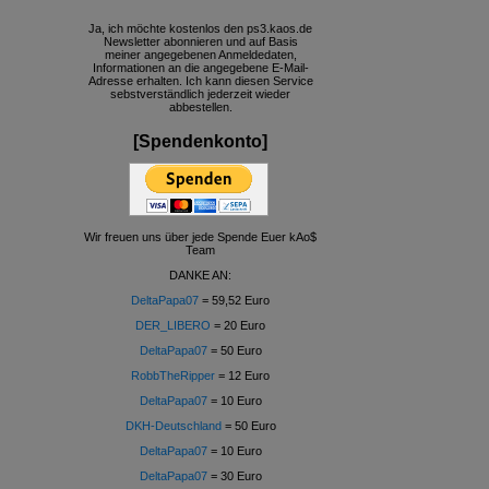
Ja, ich möchte kostenlos den ps3.kaos.de
Newsletter abonnieren und auf Basis
meiner angegebenen Anmeldedaten,
Informationen an die angegebene E-Mail-
Adresse erhalten. Ich kann diesen Service
sebstverständlich jederzeit wieder
abbestellen.
[Spendenkonto]
Wir freuen uns über jede Spende Euer kAo$
Team
DANKE AN:
DeltaPapa07
= 59,52 Euro
DER_LIBERO
= 20 Euro
DeltaPapa07
= 50 Euro
RobbTheRipper
= 12 Euro
DeltaPapa07
= 10 Euro
DKH-Deutschland
= 50 Euro
DeltaPapa07
= 10 Euro
DeltaPapa07
= 30 Euro