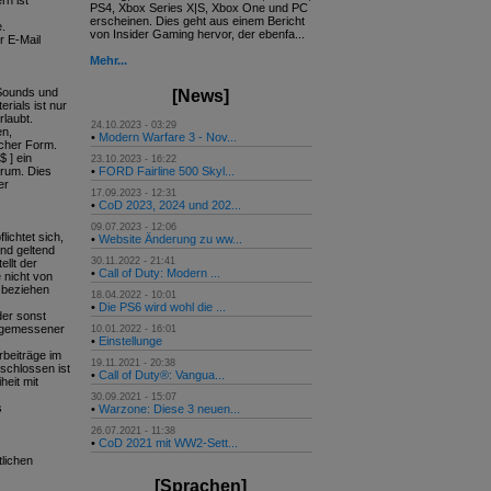
rn ist
PS4, Xbox Series X|S, Xbox One und PC
erscheinen. Dies geht aus einem Bericht
e.
von Insider Gaming hervor, der ebenfa...
r E-Mail
Mehr...
 Sounds und
[News]
rials ist nur
rlaubt.
24.10.2023 - 03:29
en,
•
Modern Warfare 3 - Nov...
scher Form.
 ] ein
23.10.2023 - 16:22
orum. Dies
•
FORD Fairline 500 Skyl...
er
17.09.2023 - 12:31
•
CoD 2023, 2024 und 202...
09.07.2023 - 12:06
lichtet sich,
•
Website Änderung zu ww...
and geltend
30.11.2022 - 21:41
llt der
•
Call of Duty: Modern ...
e nicht von
n beziehen
18.04.2022 - 10:01
•
Die PS6 wird wohl die ...
der sonst
angemessener
10.01.2022 - 16:01
•
Einstellunge
rbeiträge im
19.11.2021 - 20:38
schlossen ist
•
Call of Duty®: Vangua...
heit mit
30.09.2021 - 15:07
s
•
Warzone: Diese 3 neuen...
26.07.2021 - 11:38
•
CoD 2021 mit WW2-Sett...
lichen
[Sprachen]