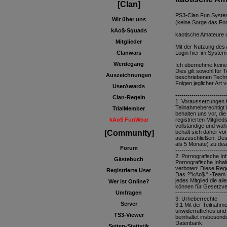
[Clan]
PS3-Clan Fun Syst
Wir über uns
(keine Sorge das For
kAo$-Squads
kaotische Amateure 
Mitglieder
Mit der Nutzung des
Clanwars
Login hier im System
Werdegang
Ich übernehme keine
Dies gilt sowohl für 
Auszeichnungen
beschriebenen Techni
Folgen jeglicher Art v
UserAwards
-------------------------
Clan-Regeln
1. Voraussetzungen f
Teilnahmeberechtigt i
TrialMember
behalten uns vor, di
kAo$ FunWear
registrierten Mitglie
vollständige und wa
[Community]
behält sich daher vo
auszuschließen. Des W
als 5 Monate) zu dea
Forum
-------------------------
2. Pornografische Inh
Gästebuch
Pornografische Inhal
verboten! Diese Regel
Registrierte User
Das ?"kAo$ " -Team 
jedes Mitglied die a
Wer ist Online?
können für Gesetzver
Umfragen
-------------------------
3. Urheberrechte
Server
3.1 Mit der Teilnahm
unwiderrufliches und
TS3-Viewer
beinhaltet insbesond
Datenbank.
Seiten-Statistik