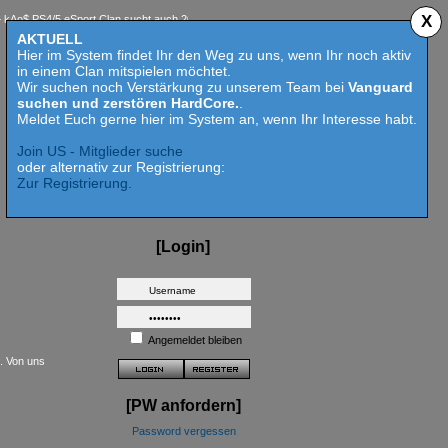
X
PS4/5 eSport Clan sucht auch 2023 Competition aktive Mitspieler für Call of Duty MW 2 - H
AKTUELL
Hier im System findet Ihr den Weg zu uns, wenn Ihr noch aktiv
in einem Clan mitspielen möchtet.
Wir suchen noch Verstärkung zu unserem Team bei
Vanguard
suchen und zerstören HardCore.
.
Meldet Euch gerne hier im System an, wenn Ihr Interesse habt.
Join US - Mitglieder suche
oder alternativ zur Registrierung:
Zur Registrierung.
[Login]
Angemeldet bleiben
t. Von uns
[PW anfordern]
Password vergessen