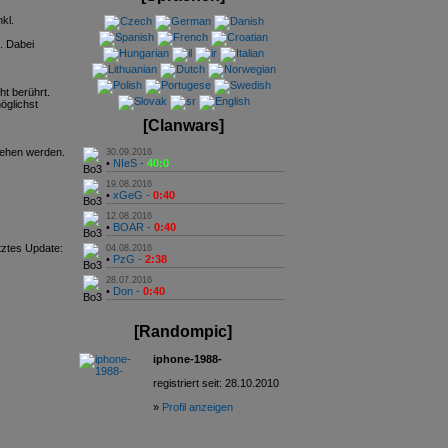
kl.
n. Dabei
t berührt.
öglichst
[Clanwars]
sehen werden.
30.09.2016
•
NIeS -
40:0
19.08.2016
•
xGeG -
0:40
12.08.2016
•
BOAR -
0:40
tztes Update:
04.08.2016
•
PzG -
2:38
28.07.2016
•
Don -
0:40
[Randompic]
iphone-1988-
registriert seit: 28.10.2010
»
Profil anzeigen