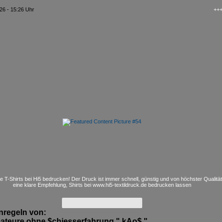
26 - 15:26 Uhr
+++ kAo$ 
e T-Shirts bei Hi5 bedrucken! Der Druck ist immer schnell, günstig und von höchster Qualitä
eine klare Empfehlung, Shirts bei www.hi5-textildruck.de bedrucken lassen
nregeln von:
ateure ohne $chiesserfahrung " kAo$ "