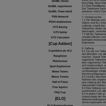
kAo$ ] ist nicht verp
DeSBL-Home
berechtigt, diese Dat
6.2 Eine Einwilligung
DeSBL-registrieren
Der Teilnehmer kann 
DeSBL-Team-kAo$
aufnimmt: kAoS-Clan
-------------------------
PSN-Network
7. Urheberrechte
7.1 Die Website und 
PS3/4 deaktivieren
Videos sind für [ kA
zulässig, soweit das 
GT5 Racing
Teilnehmer dürfen das
übertragen, verbreit
GT5 SetUp
7.2 Mit der Teilnahm
unwiderrufliches und
GT5 Calculator
beinhaltet insbesond
Datenbank.
[Cup Addon]
-------------------------
8. Haftung
CupAddon.de v5.2
8.1 Für die von Teiln
den Betreiber von all
Ranglisten
machen. Soweit Teiln
registrierte Teilnehm
Plattformen
dem registrierten Te
sich insbesondere, a
Spiel Ergebnisse
vergleichbaren Recht
rechtswidriger Inhal
Meine Teams
Rechtsverfolgungskos
Meine Tickets
8.2 [ kAo$ ] übernim
Rahmen des angebote
Hall of Fame
eine Haftung des Betr
übersandter Dateien.
Free Agents
8.3 Eine Haftung von 
ausdrücklich von alle
FAQ Cup
8.4 In jedem Falle is
Unbeschadet der Regel
[ELO]
Widerherstellungsau
Sicherungskopien ei
-------------------------
ELO RankingSystem