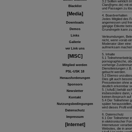
3.2 Sollten wirklich
Clan@gmx.de) mit ein
Blacklist
und Passagen zu lös
-------------------------
[Media]
4. Boardverhalten
Jedes Mitglied des F
Downloads
angemessen und freu
gängige Etikette bet
Demos
Grundregeln kann zu
Links
Verleumdungen, Belei
nicht, wenn vorab ein
Gallerie
Moderator über eine 
aufmerksam machen 
ver Link uns
-------------------------
5. Inhalte
[MISC]
5.1 Teilnehmerbeiträ
pornographische, obs
Mitglied werden
vorherige Zustimmung
Dienstleistungen z.B
PSL-USK 18
gebucht werden.
5.2 Ebenso unzulässi
Herausforderungen
Dies gilt auch besond
Pressetexten ohne a
Sponsors
deutlich erkennbar se
5. [ kAo$ ] behält s
Newsletter
insbesondere dann, w
keinen Anspruch auf
Kontakt
5.4 Der Teilnehmer ga
Nutzungsbedingungen
später herausstellen
wird dieses Profil en
Datenschutz
-------------------------
6. Datenschutz
Impressum
6.1 Der Teilnehmer er
in elektronischer F
[Internet]
Internetuser verarbe
Websites, die in ano