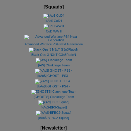
[Squads]
kAo$ CoD4
CoD WW II
Advanced Warface PS4 Next Generation
Black Ops 3 N3xT G3n3RatioN
[AW] Clankriege Team
[kAo$] GHOST - PS3 -
[kAo$] GHOST - PS4 -
[GHOSTS] Clankriege Team
[kAo$-BF3-Squad]
[kAo$-BFBC2-Squad]
[Newsletter]