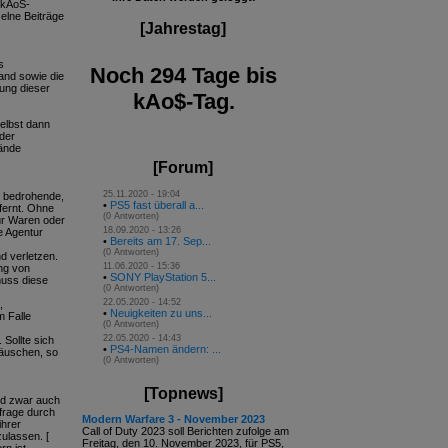
 (kAoS-
elne Beiträge
[Jahrestag]
s
Noch 294 Tage bis
and sowie die
ung dieser
kAo$-Tag.
elbst dann
oder
tände
[Forum]
25.11.2020 - 19:04
, bedrohende,
•
PS5 fast überall a...
fernt. Ohne
(0 Antworten)
ür Waren oder
18.09.2020 - 13:26
e Agentur
•
Bereits am 17. Sep...
(0 Antworten)
d verletzen.
11.06.2020 - 15:36
ung von
•
SONY PlayStation 5...
muss diese
(0 Antworten)
22.05.2020 - 14:52
,
•
Neuigkeiten zu uns...
m Falle
(0 Antworten)
22.05.2020 - 14:43
 Sollte sich
•
PS4-Namen ändern: ...
täuschen, so
(0 Antworten)
[Topnews]
und zwar auch
frage durch
Modern Warfare 3 - November 2023
ihrer
Call of Duty 2023 soll Berichten zufolge am
ulassen. [
Freitag, den 10. November 2023, für PS5,