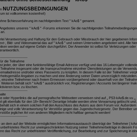
NUTZUNGSBEDINGUNGEN
em
um ist vollkommen kostenfrei!)
ohne $chiesserfahrung im nachfolgendem Text " kAo$ " genannt.
 Angebotes unseres " kAo$ " -Forums erkennen Sie die nachfolgenden Teilnahmebedingunge
 an.
rlei Verantwortung und Haftung für den Gebrauch oder Missbrauch der hier gegebenen Infor
Text-, Bild- und Videomaterial das auf " kAo$ " und seinen Unterseiten angeboten wird. Alle hie
ken werden auf eigene Gefahr durchgeführt. Der Anwender ist selbst für Verletzungen oder
erantwortlich.
-----------------------
ür die Teilnahme
st jeder, der über eine funktionsfähige Email-Adresse verfügt und das 16.Lebensjahr vollende
e Teilnahme insgesamt oder die Inanspruchnahme einzelner Dienstleistungen an die Verwendu
dsemailadresse und/oder eines Passworts zu knüpfen. In diesem Falle ist der Teilnehmer verpfl
hrheitsgemäße Angaben zu machen und eine Änderung seiner Daten unverzüglich mitzuteilen.
r, einzelne Teilnehmer nach freiem Ermessen vorübergehend oder dauerhaft von der Teilnah
eiteren behält sich " kAo$ " ausdrücklich vor, Registrierungen / Accounts bei längerer Inakt
ktivieren bzw. zu löschen.
-----------------------
alte
te oder Hyperlinks die auf pornografische Webseiten verweisen sind auf „ PS3-kAo$.de.vu „,
 gilt ebenfalls für den 18+ Bereich! Derartige Inhalte werden ohne Vorwarnung gelöscht und / 
behält sich in einem solchen Fall den Ausschluss des Autors aus dem Forum vor. Außerdem
lleinige und volle Verantwortung für Verstöße gegen das Jugendschutzgesetz. Der Betreiber 
stöße jeglicher Art von anderen Mitgliedern nicht haftbar gemacht werden!
-----------------------
e an dem auf der Website ermöglichten Informationsaustausch überträgt der Teilnehmer [ kAo$
 unbefristetes Recht zur uneingeschränkten Nutzung seiner Teilnehmerbeiträge in diesem F
ere das Recht zur unbefristeten Veröffentlichung, zur Bearbeitung und zur Speicherung in ein