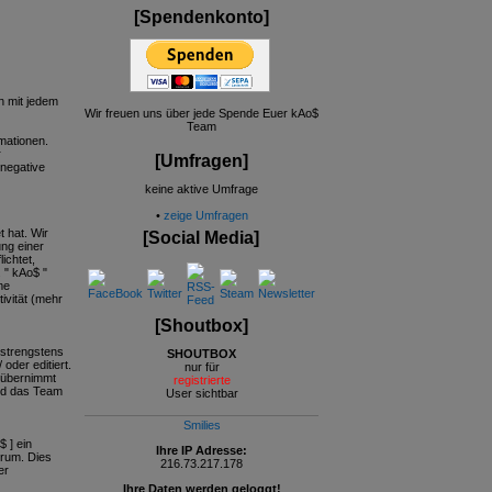
[Spendenkonto]
n mit jedem
Wir freuen uns über jede Spende Euer kAo$
Team
mationen.
r
[Umfragen]
 negative
keine aktive Umfrage
•
zeige Umfragen
t hat. Wir
[Social Media]
ng einer
ichtet,
 " kAo$ "
me
ivität (mehr
[Shoutbox]
 strengstens
SHOUTBOX
oder editiert.
nur für
 übernimmt
registrierte
und das Team
User sichtbar
Smilies
 ] ein
Ihre IP Adresse:
orum. Dies
216.73.217.178
er
Ihre Daten werden geloggt!