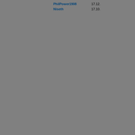
PhilPower1908
17.12.
Niseth
17.10.