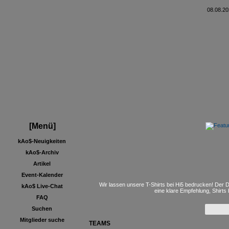
08.08.20
[Menü]
kAo$-Neuigkeiten
kAo$-Archiv
Artikel
Event-Kalender
Wir lassen unsere T-Shirts bei Hi5 bedrucken! Der D
kAo$ Live-Chat
eine klare Empfehlung, Shirts
FAQ
Suchen
Mitglieder suche
TEAMS