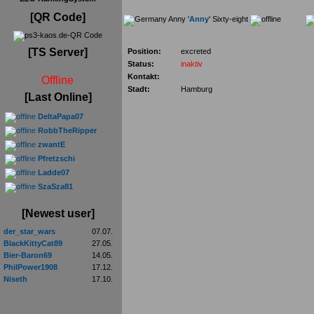
[QR Code]
Anny '
Anny
' Sixty-eight
[TS Server]
Position:
excreted
Status:
inaktiv
Kontakt:
Offline
Stadt:
Hamburg
[Last Online]
DeltaPapa07
RobbTheRipper
zwantE
Pfretzschi
Ladde07
SzaSza81
[Newest user]
der_star_wars
07.07.
BlackKittyCat89
27.05.
Bier-Baron69
14.05.
PhilPower1908
17.12.
Niseth
17.10.