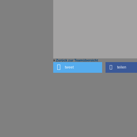
»
Zurück zur Teamübersicht
tweet
teilen