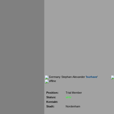
Stephan-Alexander '
burhave
'
Position:
Trial Member
Status:
aktiv
Kontakt:
Stadt:
Nordenham