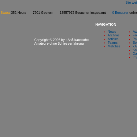
Site we
Stats:
352 Heute 7201 Gestern 13557972 Besucher insgesamt
0 Benutzer
onl
NAVIGATION
News
Aw
Archive
Fil
Articles
Pa
Copyright © 2026 by kAo$ kaotische
Teams
Sp
Amateure ohne $chiesserfahrung
Matches
kA
Ko
Da
Im