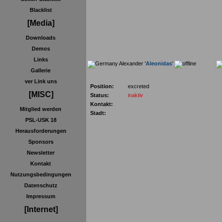
Blacklist
[Media]
Downloads
Demos
Links
Alexander '
Aleonidas
'
Gallerie
ver Link uns
Position:
excreted
[MISC]
Status:
inaktiv
Kontakt:
Mitglied werden
Stadt:
PSL-USK 18
Herausforderungen
Sponsors
Newsletter
Kontakt
Nutzungsbedingungen
Datenschutz
Impressum
[Internet]