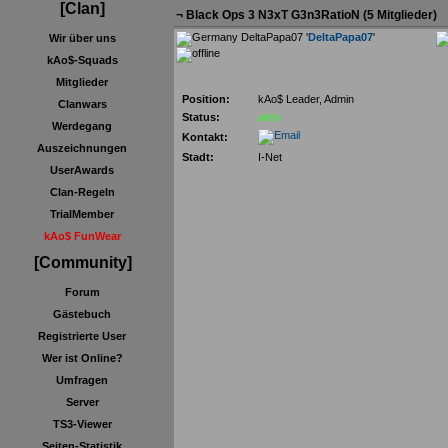
[Clan]
¬
Black Ops 3 N3xT G3n3RatioN
(5 Mitglieder)
DeltaPapa07 '
DeltaPapa07
'
Wir über uns
kAo$-Squads
Mitglieder
Position:
kAo$ Leader, Admin
Clanwars
Status:
aktiv
Werdegang
Kontakt:
Auszeichnungen
Stadt:
I-Net
UserAwards
Clan-Regeln
TrialMember
kAo$ FunWear
[Community]
Forum
Gästebuch
Registrierte User
Wer ist Online?
Umfragen
Server
TS3-Viewer
Seiten-Statistik