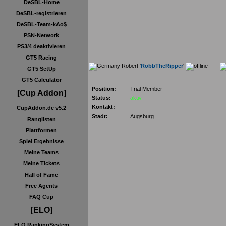
DeSBL-Home
DeSBL-registrieren
DeSBL-Team-kAo$
PSN-Network
PS3/4 deaktivieren
GT5 Racing
Robert '
RobbTheRipper
'
GT5 SetUp
GT5 Calculator
Position:
Trial Member
[Cup Addon]
Status:
aktiv
Kontakt:
CupAddon.de v5.2
Stadt:
Augsburg
Ranglisten
Plattformen
Spiel Ergebnisse
Meine Teams
Meine Tickets
Hall of Fame
Free Agents
FAQ Cup
[ELO]
ELO RankingSystem