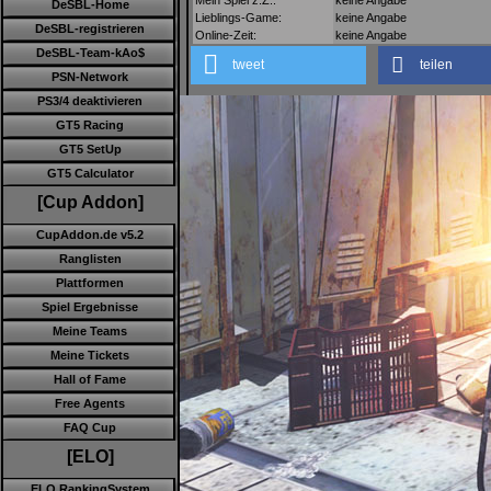
DeSBL-Home
Lieblings-Game:
keine Angabe
DeSBL-registrieren
Online-Zeit:
keine Angabe
DeSBL-Team-kAo$
tweet
teilen
PSN-Network
PS3/4 deaktivieren
GT5 Racing
GT5 SetUp
GT5 Calculator
[Cup Addon]
CupAddon.de v5.2
Ranglisten
Plattformen
Spiel Ergebnisse
Meine Teams
Meine Tickets
Hall of Fame
Free Agents
FAQ Cup
[ELO]
ELO RankingSystem