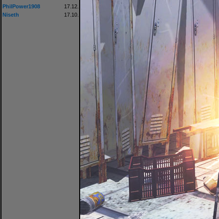
PhilPower1908
17.12.
Niseth
17.10.