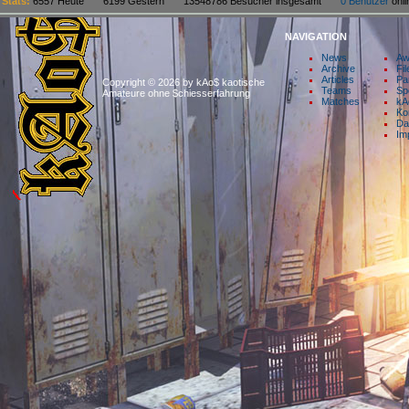
Stats:
6557 Heute 6199 Gestern 13548786 Besucher insgesamt
0 Benutzer
on
NAVIGATION
News
Aw
Archive
Fil
Articles
Pa
Copyright © 2026 by kAo$ kaotische
Teams
Sp
Amateure ohne $chiesserfahrung
Matches
kA
Ko
Da
Im