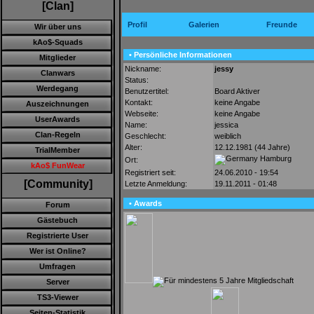
[Clan]
Profil
Galerien
Freunde
Wir über uns
kAo$-Squads
• Persönliche Informationen
Mitglieder
Nickname:
jessy
Clanwars
Status:
Werdegang
Benutzertitel:
Board Aktiver
Kontakt:
keine Angabe
Auszeichnungen
Webseite:
keine Angabe
UserAwards
Name:
jessica
Clan-Regeln
Geschlecht:
weiblich
Alter:
12.12.1981 (44 Jahre)
TrialMember
Hamburg
Ort:
kAo$ FunWear
Registriert seit:
24.06.2010 - 19:54
[Community]
Letzte Anmeldung:
19.11.2011 - 01:48
• Awards
Forum
Gästebuch
Registrierte User
Wer ist Online?
Umfragen
Server
TS3-Viewer
Seiten-Statistik