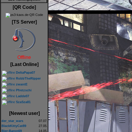
[QR Code]
[TS Server]
Offline
[Last Online]
DeltaPapa07
RobbTheRipper
zwantE
Pfretzschi
Ladde07
SzaSza81
[Newest user]
der_star_wars
07.07.
BlackKittyCat89
27.05.
Bier-Baron69
14.05.