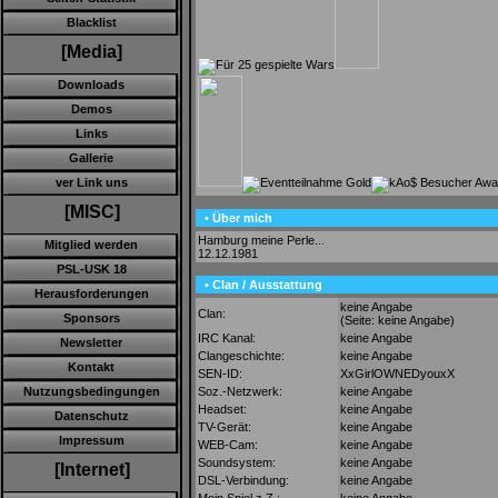
Blacklist
[Media]
Downloads
Demos
Links
Gallerie
ver Link uns
[MISC]
• Über mich
Hamburg meine Perle...
Mitglied werden
12.12.1981
PSL-USK 18
• Clan / Ausstattung
Herausforderungen
keine Angabe
Clan:
Sponsors
(Seite: keine Angabe)
IRC Kanal:
keine Angabe
Newsletter
Clangeschichte:
keine Angabe
Kontakt
SEN-ID:
XxGirlOWNEDyouxX
Soz.-Netzwerk:
keine Angabe
Nutzungsbedingungen
Headset:
keine Angabe
Datenschutz
TV-Gerät:
keine Angabe
Impressum
WEB-Cam:
keine Angabe
Soundsystem:
keine Angabe
[Internet]
DSL-Verbindung:
keine Angabe
Mein Spiel z.Z.:
keine Angabe