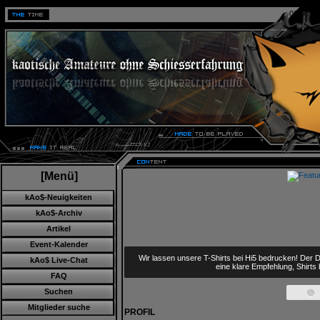
06.08.20
[Menü]
kAo$-Neuigkeiten
kAo$-Archiv
Artikel
Event-Kalender
Wir lassen unsere T-Shirts bei Hi5 bedrucken! Der D
kAo$ Live-Chat
eine klare Empfehlung, Shirts
FAQ
Suchen
Mitglieder suche
PROFIL