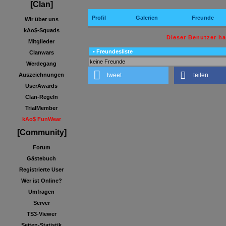
[Clan]
Profil
Galerien
Freunde
Wir über uns
kAo$-Squads
Dieser Benutzer h
Mitglieder
• Freundesliste
Clanwars
keine Freunde
Werdegang
tweet
teilen
Auszeichnungen
UserAwards
Clan-Regeln
TrialMember
kAo$ FunWear
[Community]
Forum
Gästebuch
Registrierte User
Wer ist Online?
Umfragen
Server
TS3-Viewer
Seiten-Statistik