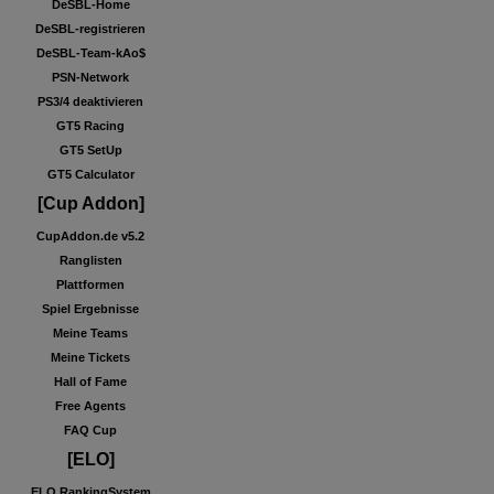
DeSBL-Home
DeSBL-registrieren
DeSBL-Team-kAo$
PSN-Network
PS3/4 deaktivieren
GT5 Racing
GT5 SetUp
GT5 Calculator
[Cup Addon]
CupAddon.de v5.2
Ranglisten
Plattformen
Spiel Ergebnisse
Meine Teams
Meine Tickets
Hall of Fame
Free Agents
FAQ Cup
[ELO]
ELO RankingSystem