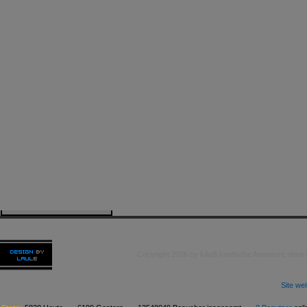
Copyright 2026 by kAo$ kaotische Amateure ohne
Site we