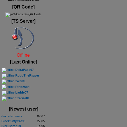
[QR Code]
[TS Server]
Offline
[Last Online]
DeltaPapa07
RobbTheRipper
zwantE
Pfretzschi
Ladde07
SzaSza81
[Newest user]
der_star_wars
07.07.
BlackKittyCat89
27.05.
Bier-Baron69
14.05.