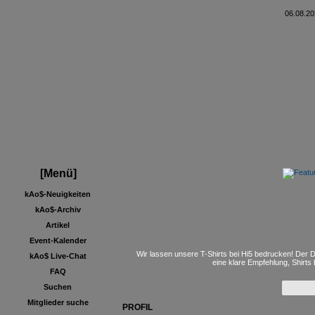
06.08.20
[Menü]
kAo$-Neuigkeiten
kAo$-Archiv
Artikel
Event-Kalender
Wir lassen unsere T-Shirts bei Hi5 bedrucken! Der D
kAo$ Live-Chat
eine klare Empfehlung, Shirts
FAQ
Suchen
Mitglieder suche
PROFIL