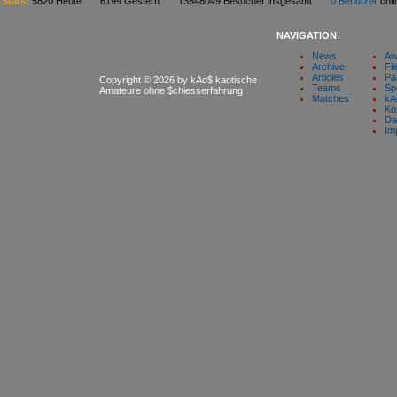
Stats:
5820 Heute 6199 Gestern 13548049 Besucher insgesamt
0 Benutzer
on
NAVIGATION
News
Aw
Archive
Fil
Articles
Pa
Copyright © 2026 by kAo$ kaotische
Teams
Sp
Amateure ohne $chiesserfahrung
Matches
kA
Ko
Da
Im