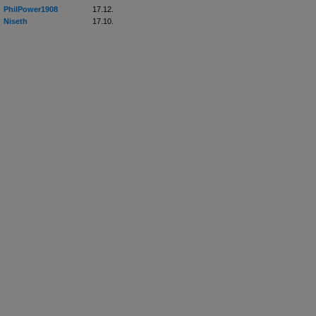
PhilPower1908
17.12.
Niseth
17.10.