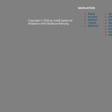
NAVIGATION
News
Aw
Archive
Fil
Articles
Pa
Copyright © 2026 by kAo$ kaotische
Teams
Sp
Amateure ohne $chiesserfahrung
Matches
kA
Ko
Da
Im