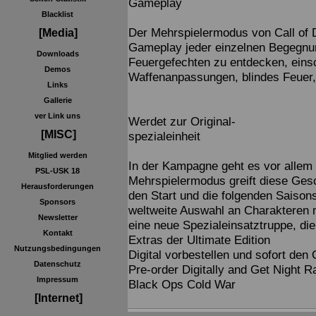
Gameplay
Blacklist
Der Mehrspielermodus von Call of 
[Media]
Gameplay jeder einzelnen Begegnun
Downloads
Feuergefechten zu entdecken, einsc
Demos
Waffenanpassungen, blindes Feuer,
Links
Gallerie
ver Link uns
Werdet zur Original-
[MISC]
spezialeinheit
Mitglied werden
In der Kampagne geht es vor allem 
PSL-USK 18
Mehrspielermodus greift diese Gesc
Herausforderungen
den Start und die folgenden Saisons
Sponsors
weltweite Auswahl an Charakteren 
Newsletter
eine neue Spezialeinsatztruppe, die
Kontakt
Extras der Ultimate Edition
Nutzungsbedingungen
Digital vorbestellen und sofort den 
Datenschutz
Pre-order Digitally and Get Night R
Impressum
Black Ops Cold War
[Internet]