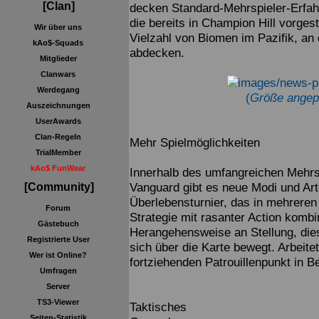
[Clan]
decken Standard-Mehrspieler-Erfah
die bereits in Champion Hill vorges
Wir über uns
Vielzahl von Biomen im Pazifik, an
kAo$-Squads
abdecken.
Mitglieder
Clanwars
Werdegang
(
Größe angep
Auszeichnungen
UserAwards
Clan-Regeln
Mehr Spielmöglichkeiten
TrialMember
kAo$ FunWear
Innerhalb des umfangreichen Mehrsp
Vanguard gibt es neue Modi und Arte
[Community]
Überlebensturnier, das in mehreren 
Forum
Strategie mit rasanter Action kombin
Gästebuch
Herangehensweise an Stellung, die
Registrierte User
sich über die Karte bewegt. Arbei
Wer ist Online?
fortziehenden Patrouillenpunkt in 
Umfragen
Server
TS3-Viewer
Taktisches
Seiten-Statistik