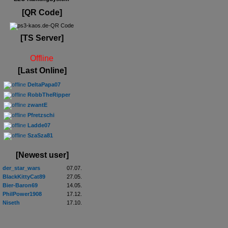
[QR Code]
[TS Server]
Offline
[Last Online]
DeltaPapa07
RobbTheRipper
zwantE
Pfretzschi
Ladde07
SzaSza81
[Newest user]
der_star_wars
07.07.
BlackKittyCat89
27.05.
Bier-Baron69
14.05.
PhilPower1908
17.12.
Niseth
17.10.