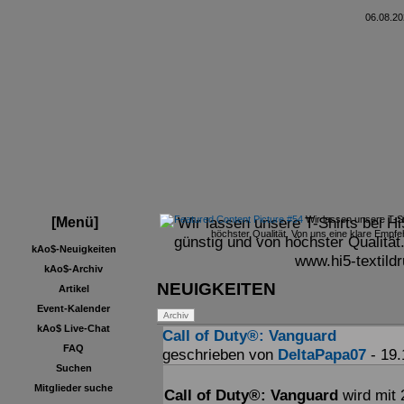
06.08.20
Wir lassen unsere T-Shirts bei H
Wir lassen unsere T-Sh
[Menü]
höchster Qualität. Von uns eine klare Empfe
günstig und von höchster Qualität
kAo$-Neuigkeiten
www.hi5-textild
kAo$-Archiv
NEUIGKEITEN
Artikel
Event-Kalender
kAo$ Live-Chat
Call of Duty®: Vanguard
FAQ
geschrieben von
DeltaPapa07
- 19.
Suchen
Mitglieder suche
Call of Duty®: Vanguard
wird mit