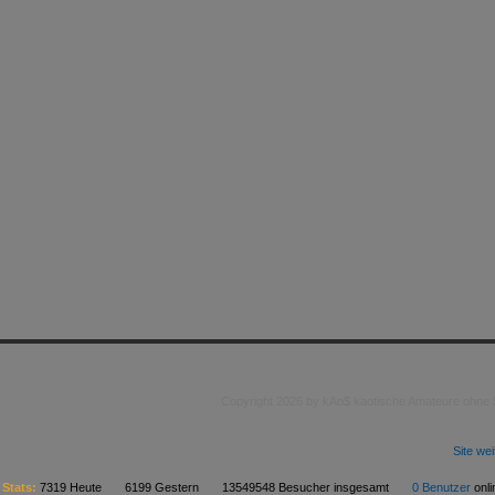
Copyright 2026 by kAo$ kaotische Amateure ohne
Site we
Stats:
7319 Heute 6199 Gestern 13549548 Besucher insgesamt
0 Benutzer
on