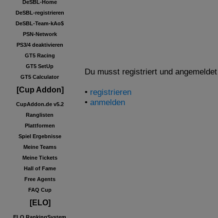
DeSBL-Home
DeSBL-registrieren
DeSBL-Team-kAo$
PSN-Network
PS3/4 deaktivieren
GT5 Racing
GT5 SetUp
Du musst registriert und angemelde
GT5 Calculator
[Cup Addon]
•
registrieren
•
anmelden
CupAddon.de v5.2
Ranglisten
Plattformen
Spiel Ergebnisse
Meine Teams
Meine Tickets
Hall of Fame
Free Agents
FAQ Cup
[ELO]
ELO RankingSystem