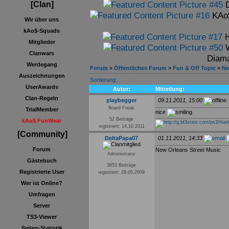
[Clan]
KAo$
Wir über uns
kAo$-Squads
H
Mitglieder
Clanwars
Diama
Werdegang
Forum
»
Öffentliches Forum
»
Fun & Off Topic
»
Ne
Auszeichnungen
Sortierung:
UserAwards
Autor:
Mitteilung:
Clan-Regeln
playbegger
09.11.2011, 15:00
Board Freak
TrialMember
nice
52 Beiträge
kAo$ FunWear
registriert: 14.10.2011
[Community]
DeltaPapa07
01.11.2011, 14:33
Forum
New Orleans Street Music
Administrator
Gästebuch
3853 Beiträge
Registrierte User
registriert: 28.05.2009
Wer ist Online?
Umfragen
Server
TS3-Viewer
Seiten-Statistik