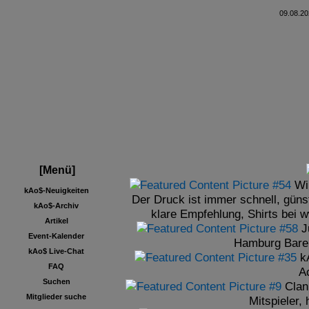
09.08.20
[Menü]
Wi
kAo$-Neuigkeiten
Der Druck ist immer schnell, güns
kAo$-Archiv
klare Empfehlung, Shirts bei 
Artikel
J
Event-Kalender
Hamburg Baren
kAo$ Live-Chat
k
FAQ
A
Suchen
Clan
Mitglieder suche
Mitspieler, h