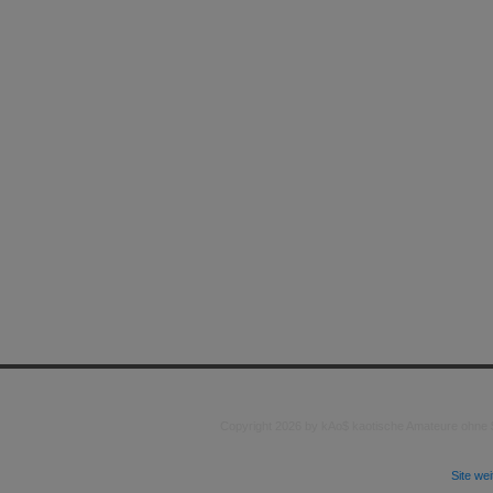
Copyright 2026 by kAo$ kaotische Amateure ohne
Site we