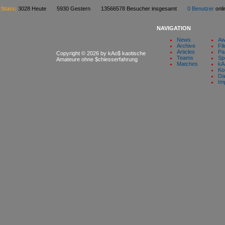
Stats:
3028 Heute 5930 Gestern 13566578 Besucher insgesamt
0 Benutzer
on
NAVIGATION
News
Aw
Archive
Fil
Articles
Pa
Copyright © 2026 by kAo$ kaotische
Teams
Sp
Amateure ohne $chiesserfahrung
Matches
kA
Ko
Da
Im