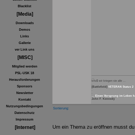
Blacklist
[Media]
Downloads
Demos
Links
Gallerie
ver Link uns
[MISC]
Mitglied werden
PSL-USK 18
...
Herausforderungen
kAo$ wir kriegen sie alle ...
.
Sponsors
[Battlefield]
VETERAN Status 2
.
Newsletter
.
... Einen Vorsprung im Leben ha
John F. Kennedy
Kontakt
Nutzungsbedingungen
Sortierung:
Datenschutz
Impressum
Um ein Thema zu eröffnen musst du r
[Internet]