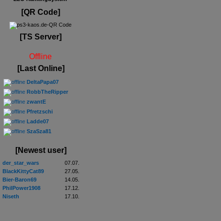
[QR Code]
[TS Server]
Offline
[Last Online]
DeltaPapa07
RobbTheRipper
zwantE
Pfretzschi
Ladde07
SzaSza81
[Newest user]
der_star_wars
07.07.
BlackKittyCat89
27.05.
Bier-Baron69
14.05.
PhilPower1908
17.12.
Niseth
17.10.