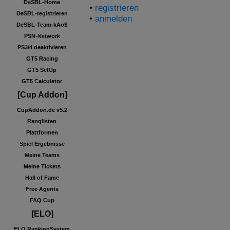
DeSBL-Home
•
registrieren
DeSBL-registrieren
•
anmelden
DeSBL-Team-kAo$
PSN-Network
PS3/4 deaktivieren
GT5 Racing
GT5 SetUp
GT5 Calculator
[Cup Addon]
CupAddon.de v5.2
Ranglisten
Plattformen
Spiel Ergebnisse
Meine Teams
Meine Tickets
Hall of Fame
Free Agents
FAQ Cup
[ELO]
ELO RankingSystem