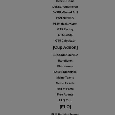
DeSBL-Home
DeSBL-registrieren
DeSBL-Team-kAo$
PSN-Network
PS3/4 deaktivieren
GT5 Racing
GT5 SetUp
GT5 Calculator
[Cup Addon]
CupAddon.de v5.2
Ranglisten
Plattformen
Spiel Ergebnisse
Meine Teams
Meine Tickets
Hall of Fame
Free Agents
FAQ Cup
[ELO]
ELO RankingSystem