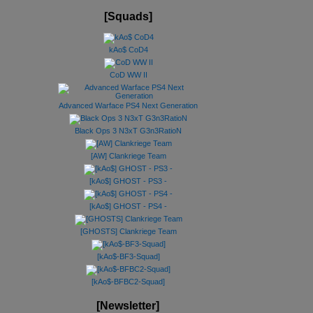
[Squads]
kAo$ CoD4
CoD WW II
Advanced Warface PS4 Next Generation
Black Ops 3 N3xT G3n3RatioN
[AW] Clankriege Team
[kAo$] GHOST - PS3 -
[kAo$] GHOST - PS4 -
[GHOSTS] Clankriege Team
[kAo$-BF3-Squad]
[kAo$-BFBC2-Squad]
[Newsletter]