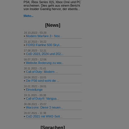
PS4, Xbox Series X|S, Xbox One und PC
erscheinen. Dies geht aus einem Bericht
von Insider Gaming hervor, der ebenfa...
Mehr...
[News]
24.10.2023 - 03:29
•
Modern Warfare 3 - Nov...
23.10.2023 - 16:22
•
FORD Fairline 500 Skyl...
17.09.2023 - 12:31
•
CoD 2023, 2024 und 202...
09.07.2023 - 12:06
•
Website Änderung zu ww...
30.11.2022 - 21:41
•
Call of Duty: Modern ...
18.04.2022 - 10:01
•
Die PS6 wird wohl die ...
10.01.2022 - 16:01
•
Einstellunge
19.11.2021 - 20:38
•
Call of Duty®: Vangua...
30.09.2021 - 15:07
•
Warzone: Diese 3 neuen...
26.07.2021 - 11:38
•
CoD 2021 mit WW2-Sett...
[Sprachen]