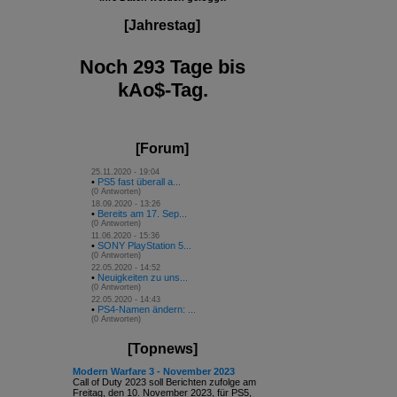
[Jahrestag]
Noch 293 Tage bis
kAo$-Tag.
[Forum]
25.11.2020 - 19:04
•
PS5 fast überall a...
(0 Antworten)
18.09.2020 - 13:26
•
Bereits am 17. Sep...
(0 Antworten)
11.06.2020 - 15:36
•
SONY PlayStation 5...
(0 Antworten)
22.05.2020 - 14:52
•
Neuigkeiten zu uns...
(0 Antworten)
22.05.2020 - 14:43
•
PS4-Namen ändern: ...
(0 Antworten)
[Topnews]
Modern Warfare 3 - November 2023
Call of Duty 2023 soll Berichten zufolge am
Freitag, den 10. November 2023, für PS5,