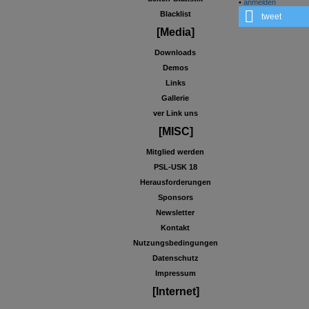
•
anmelden
Blacklist
tweet
[Media]
Downloads
Demos
Links
Gallerie
ver Link uns
[MISC]
Mitglied werden
PSL-USK 18
Herausforderungen
Sponsors
Newsletter
Kontakt
Nutzungsbedingungen
Datenschutz
Impressum
[Internet]