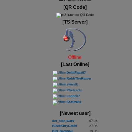
[QR Code]
[TS Server]
Offline
[Last Online]
DeltaPapa07
RobbTheRipper
zwantE
Pfretzschi
Ladde07
SzaSza81
[Newest user]
der_star_wars
07.07.
BlackKittyCat89
27.05.
Bier-Baron69
14.05.