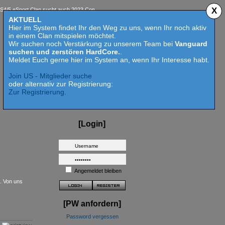
X
eSport Clan sucht auch 2023 Competition aktive Mitspieler für Call of Duty MW 2 - HardCor
AKTUELL
Hier im System findet Ihr den Weg zu uns, wenn Ihr noch aktiv
in einem Clan mitspielen möchtet.
Wir suchen noch Verstärkung zu unserem Team bei
Vanguard
suchen und zerstören HardCore.
.
Meldet Euch gerne hier im System an, wenn Ihr Interesse habt.
Join US - Mitglieder suche
oder alternativ zur Registrierung:
Zur Registrierung.
[Login]
Angemeldet bleiben
t. Von uns
[PW anfordern]
Password vergessen