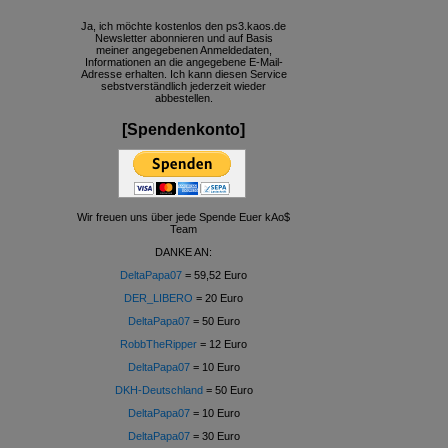
Ja, ich möchte kostenlos den ps3.kaos.de
Newsletter abonnieren und auf Basis
meiner angegebenen Anmeldedaten,
Informationen an die angegebene E-Mail-
Adresse erhalten. Ich kann diesen Service
sebstverständlich jederzeit wieder
abbestellen.
[Spendenkonto]
Wir freuen uns über jede Spende Euer kAo$
Team
DANKE AN:
DeltaPapa07
= 59,52 Euro
DER_LIBERO
= 20 Euro
DeltaPapa07
= 50 Euro
RobbTheRipper
= 12 Euro
DeltaPapa07
= 10 Euro
DKH-Deutschland
= 50 Euro
DeltaPapa07
= 10 Euro
DeltaPapa07
= 30 Euro