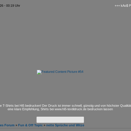
26 - 00:19 Uhr
+++ kAo$ PS4/5 
e T-Shirts bei Hi5 bedrucken! Der Druck ist immer schnell, günstig und von höchster Qualitä
eine klare Empfehlung, Shirts bei www.hi5-textildruck.de bedrucken lassen
hes Forum
»
Fun & Off Topic
»
nette Sprüche und Witze