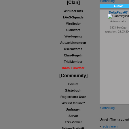
Sortierung:
[Clan]
Autor:
Wir über uns
DeltaPapa07
kAo$-Squads
Administrator
Mitglieder
3853 Beiträge
Clanwars
registriert: 28.05.2
Werdegang
Auszeichnungen
UserAwards
Clan-Regeln
TrialMember
kAo$ FunWear
[Community]
Forum
Gästebuch
Registrierte User
Wer ist Online?
Sortierung:
Umfragen
Server
Um ein Thema zu eröf
TS3-Viewer
•
registrieren
Seiten-Statistik