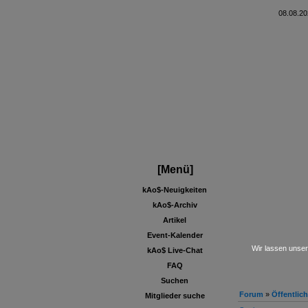
08.08.20
[Menü]
kAo$-Neuigkeiten
kAo$-Archiv
Artikel
Event-Kalender
Wir lassen unser
kAo$ Live-Chat
FAQ
Suchen
Forum
»
Öffentlic
Mitglieder suche