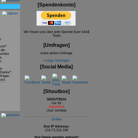
[Spendenkonto]
Wir freuen uns über jede Spende Euer kAo$
Team
k.
[Umfragen]
uro!"
 die
keine aktive Umfrage
wortlos
as
•
zeige Umfragen
r
[Social Media]
ne
"Danke",
fragte:
Euro.
[Shoutbox]
SHOUTBOX
nur für
registrierte
User sichtbar
Smilies
Ihre IP Adresse:
216.73.216.196
Ihre Daten werden geloggt!