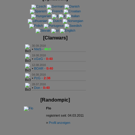
[Clanwars]
30.09.2016
•
NIeS -
40:0
19.08.2016
•
xGeG -
0:40
12.08.2016
•
BOAR -
0:40
04.08.2016
•
PzG -
2:38
28.07.2016
•
Don -
0:40
[Randompic]
Flo
registriert seit: 04.03.2011
»
Profil anzeigen