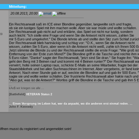
Mitteilung:
20.08.2013, 20:00
Ein Rechtsanwalt saß im ICE einer Blondine gegenüber, langweilte sich und fragte,
ob sie ein lustiges Spiel mit ihm machen wolle. Aber sie war müde und wollte schlafen.
Der Rechtsanwalt gab nicht auf und erklärte, das Spiel sei nicht nur lustig, sondern
009
auch leicht: "Ich stelle eine Frage und wenn Sie die Antwort nicht wissen, zahlen Sie
mir 5 Euro und umgekehrt." Die Blonde lehnte ab und stellte den Sitz zum Schlaf zurüc
Der Rechtsanwalt blieb hartnäckig und schlug vor: "O.K., wenn Sie die Antwort nicht
wissen, zahlen Sie 5 Euro, aber wenn ich die Antwort nicht weiß, zahle ich Ihnen 500 E
Jetzt stimmte die Blonde zu und der Rechtsanwalt stellte die erste Frage: "Wie groß ist
Entfernung von der Erde zum Mond?" Die Blondine griff in die Tasche und reichte ihm 
5 Euro rüber. "Danke" sagte der Rechtsanwalt, "jetzt sind Sie dran." Sie fragte ihn: "W
geht den Berg mit 3 Beinen rauf und kommt mit 4 Beinen runter?" Der Rechtsanwalt wa
verwirrt, holte seinen Laptop raus, schickte E-Mails an seine Mitarbeiter, fragte bei der
Staatsbibliothek und bei allen Suchmaschinen im Internet. Aber vergebens, er fand kei
Antwort. Nach einer Stunde gab er auf, weckte die Blondine auf und gab ihr 500 Euro. 
sagte sie und wollte weiter schlafen. Der frustrierte Rechtsanwalt aber hakte nach und 
"Also gut, was ist die Antwort?" Wortlos griff die Blondine in die Tasche und gab ihm 5 
...
kAo$ wir kriegen sie alle ...
.
[Battlefield]
VETERAN Status 2
.
.
... Einen Vorsprung im Leben hat, wer da anpackt, wo die anderen erst einmal reden. ...
John F. Kennedy
fnen musst du registriert und angemeldet sein!