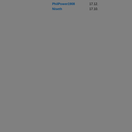
PhilPower1908
17.12.
Niseth
17.10.