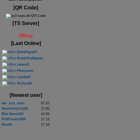
[QR Code]
[TS Server]
Offline
[Last Online]
DeltaPapa07
RobbTheRipper
zwantE
Pfretzschi
Ladde07
SzaSza81
[Newest user]
der_star_wars
07.07.
BlackKittyCat89
27.05.
Bier-Baron69
14.05.
PhilPower1908
17.12.
Niseth
17.10.