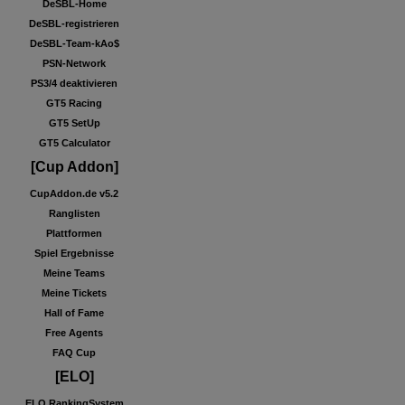
DeSBL-Home
DeSBL-registrieren
DeSBL-Team-kAo$
PSN-Network
PS3/4 deaktivieren
GT5 Racing
GT5 SetUp
GT5 Calculator
[Cup Addon]
CupAddon.de v5.2
Ranglisten
Plattformen
Spiel Ergebnisse
Meine Teams
Meine Tickets
Hall of Fame
Free Agents
FAQ Cup
[ELO]
ELO RankingSystem