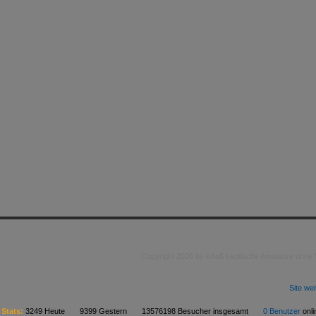
Copyright 2026 by kAo$ kaotische Amateure ohne
Site we
Stats:
3249 Heute 9399 Gestern 13576198 Besucher insgesamt
0 Benutzer
on