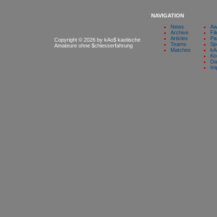
NAVIGATION
News
Aw
Archive
Fil
Articles
Pa
Copyright © 2026 by kAo$ kaotische
Teams
Sp
Amateure ohne $chiesserfahrung
Matches
kA
Ko
Da
Im