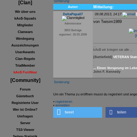
Sortierung:
[Clan]
Mitteilung:
Autor:
Wir über uns
DeltaPapa07
09.08.2013, 14:17
kAo$-Squads
von Twisim1989
Administrator
Mitglieder
3853 Beiträge
Clanwars
registriert: 28.05.2009
(
Werdegang
Auszeichnungen
...
kAo$ wir kriegen sie alle ...
UserAwards
.
[Battlefield]
VETERAN Stat
Clan-Regeln
.
.
TrialMember
... Einen Vorsprung im Lebe
John F. Kennedy
kAo$ FunWear
[Community]
Sortierung:
Forum
Um ein Thema zu eröffnen musst du registriert und ange
Gästebuch
•
registrieren
Registrierte User
•
anmelden
Wer ist Online?
tweet
teilen
Umfragen
Server
TS3-Viewer
Seiten-Statistik