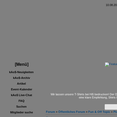
10.08.20
[Menü]
kAo$-Neuigkeiten
kAo$-Archiv
Artikel
Event-Kalender
Wir lassen unsere T-Shirts bei Hi5 bedrucken! Der D
kAo$ Live-Chat
eine klare Empfehlung, Shirts
FAQ
Suchen
Forum
»
Öffentliches Forum
»
Fun & Off Topic
»
Pi
Mitglieder suche