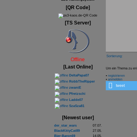
[QR Code]
[TS Server]
Sortierung:
Offline
[Last Online]
Um ein Thema zu eröf
DeltaPapa07
•
registrieren
•
anmelden
RobbTheRipper
tweet
zwantE
Pfretzschi
Ladde07
SzaSza81
[Newest user]
der_star_wars
07.07.
BlackKittyCat89
27.05.
Bier-Baron69
14.05.