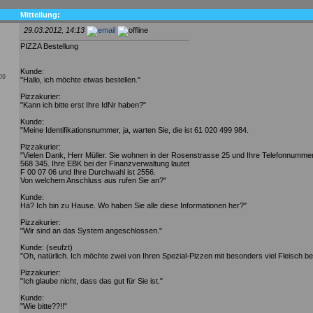
Mitteilung:
29.03.2012, 14:13
PIZZA Bestellung
Kunde:
009
"Hallo, ich möchte etwas bestellen."
Pizzakurier:
"Kann ich bitte erst Ihre IdNr haben?"
Kunde:
"Meine Identifikationsnummer, ja, warten Sie, die ist 61 020 499 984.
Pizzakurier:
"Vielen Dank, Herr Müller. Sie wohnen in der Rosenstrasse 25 und Ihre Telefonnummer
568 345. Ihre EBK bei der Finanzverwaltung lautet
F 00 07 06 und Ihre Durchwahl ist 2556.
Von welchem Anschluss aus rufen Sie an?"
Kunde:
Hä? Ich bin zu Hause. Wo haben Sie alle diese Informationen her?"
Pizzakurier:
"Wir sind an das System angeschlossen."
Kunde: (seufzt)
"Oh, natürlich. Ich möchte zwei von Ihren Spezial-Pizzen mit besonders viel Fleisch bes
Pizzakurier:
"Ich glaube nicht, dass das gut für Sie ist."
Kunde:
"Wie bitte??!!"