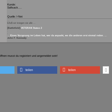
Kunde:
Saftsack.....
Quelle: I-Net
...
kAo$ wir kriegen sie alle ...
.
[Battlefield]
VETERAN Status 2
.
.
... Einen Vorsprung im Leben hat, wer da anpackt, wo die anderen erst einmal reden. ...
John F. Kennedy
fnen musst du registriert und angemeldet sein!
teilen
teilen