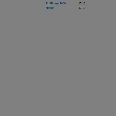
PhilPower1908
17.12.
Niseth
17.10.