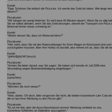
Kunde:
"Egal. Schicken Sie einfach die Pizza los. Ich werde das Geld da haben. Wie lange wir
dauern?"
Pizzakurier:
"Wir hängen ein wenig hinterher. Es wird etwa 45 Minuten dauern. Wenn Sie es eilig h
Sie sie selbst abholen, wenn Sie das Geld besorgen, obwohl der Transport von Pizza 
Motorrad immer etwas schwierig ist."
Kunde:
"Woher wissen Sie, dass ich Motorrad fahre?"
Pizzakurier:
"Hier steht, dass Sie mit den Ratenzahlungen für Ihren Wagen im Rückstand sind und 
zurückgeben mussten. Aber Ihre Harley ist bezahlt, also nehme ich an, dass Sie die b
Kunde:
"@#%/$@&?#!"(Arsch)
Pizzakurier:
"Achten Sie lieber darauf, was Sie sagen. Sie haben sich bereits im Juli 2006 eine
Verurteilung wegen Beamtenbeleidigung eingefangen."
Kunde:
(sprachlos)
Pizzakurier:
"Möchten Sie noch etwas?"
Kunde:
"Nein, danke. Oh doch, bitte vergessen Sie nicht, die beiden kostenlosen Liter Cola e
die es laut Ihrer Werbung zu den Pizzen gibt."
Pizzakurier:
"Es tut mir leid, aber die Ausschlussklausel unserer Werbung verbietet es uns,
kostenlose Softdrinks an Diabetiker auszugeben."