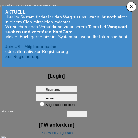
X
 PS4/5 eSport Clan sucht auch 2023 Competition aktive Mitspieler für Call of Duty MW 2 -
AKTUELL
Hier im System findet Ihr den Weg zu uns, wenn Ihr noch aktiv
in einem Clan mitspielen möchtet.
Wir suchen noch Verstärkung zu unserem Team bei
Vanguard
suchen und zerstören HardCore.
.
Meldet Euch gerne hier im System an, wenn Ihr Interesse habt.
Join US - Mitglieder suche
oder alternativ zur Registrierung:
Zur Registrierung.
[Login]
Angemeldet bleiben
t. Von uns
[PW anfordern]
Password vergessen