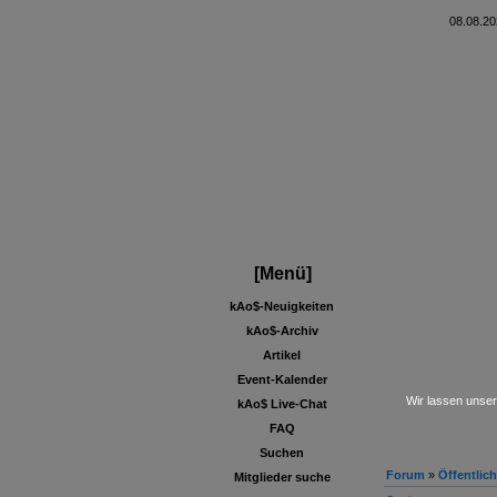
08.08.20
[Menü]
kAo$-Neuigkeiten
kAo$-Archiv
Artikel
Event-Kalender
Wir lassen unser
kAo$ Live-Chat
FAQ
Suchen
Forum
»
Öffentlic
Mitglieder suche