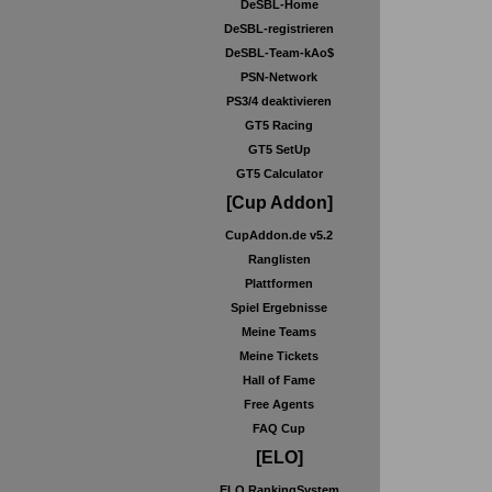
DeSBL-Home
DeSBL-registrieren
DeSBL-Team-kAo$
PSN-Network
PS3/4 deaktivieren
GT5 Racing
GT5 SetUp
GT5 Calculator
[Cup Addon]
CupAddon.de v5.2
Ranglisten
Plattformen
Spiel Ergebnisse
Meine Teams
Meine Tickets
Hall of Fame
Free Agents
FAQ Cup
[ELO]
ELO RankingSystem