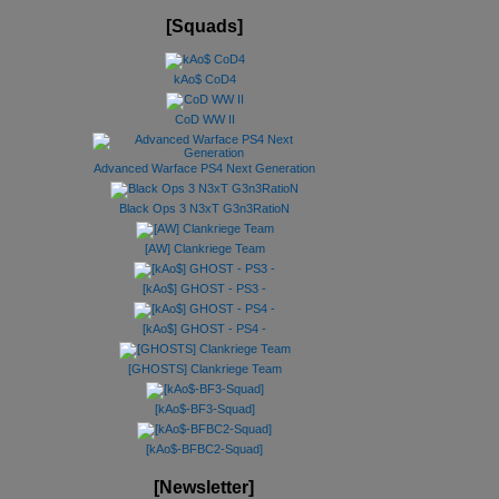
[Squads]
kAo$ CoD4
CoD WW II
Advanced Warface PS4 Next Generation
Black Ops 3 N3xT G3n3RatioN
[AW] Clankriege Team
[kAo$] GHOST - PS3 -
[kAo$] GHOST - PS4 -
[GHOSTS] Clankriege Team
[kAo$-BF3-Squad]
[kAo$-BFBC2-Squad]
[Newsletter]