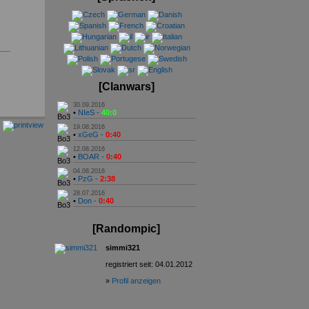
[Clanwars]
30.09.2016
•
NIeS -
40:0
19.08.2016
•
xGeG -
0:40
12.08.2016
•
BOAR -
0:40
04.08.2016
•
PzG -
2:38
28.07.2016
•
Don -
0:40
[Randompic]
simmi321
registriert seit: 04.01.2012
»
Profil anzeigen