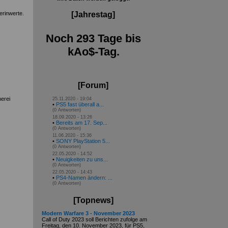
erinwerte.
[Jahrestag]
Noch 293 Tage bis
kAo$-Tag.
[Forum]
erei
25.11.2020 - 19:04
•
PS5 fast überall a...
(0 Antworten)
18.09.2020 - 13:26
•
Bereits am 17. Sep...
(0 Antworten)
11.06.2020 - 15:36
•
SONY PlayStation 5...
(0 Antworten)
22.05.2020 - 14:52
•
Neuigkeiten zu uns...
(0 Antworten)
22.05.2020 - 14:43
•
PS4-Namen ändern: ...
(0 Antworten)
[Topnews]
Modern Warfare 3 - November 2023
Call of Duty 2023 soll Berichten zufolge am
Freitag, den 10. November 2023, für PS5,