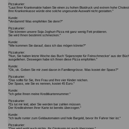
Pizzakurier:
"Laut Ihrer Krankenakte haben Sie einen zu hohen Blutdruck und extrem hohe Cholest
Ihre Krankenkasse würde eine solche ungesunde Auswahl nicht gestatten."
Kunde:
"Verdammt! Was empfehlen Sie denn?"
Pizzakurier:
"Sie könnten unsere Soja-Joghurt-Pizza mit ganz wenig Fett probieren.
Sie wird Ihnen bestimmt schmecken."
Kunde:
"Wie kommen Sie darauf, dass ich das mögen könnte?"
Pizzakurier:
"Nun, Sie haben letzte Woche das Buch 'Sojarezepte für Feinschmecker' aus der Büch
ausgeliehen. Deswegen habe ich Ihnen diese Pizza empfohlen."
Kunde:
"Ok, ok. Geben Sie mir zwei davon in Familiengrösse. Was kostet der Spass?"
Pizzakurier:
"Das sollte für Sie, Ihre Frau und Ihre vier Kinder reichen.
Der Spass, wie Sie es nennen, kostet 45 Euro."
Kunde:
"Ich gebe Ihnen meine Kreditkartennummer."
Pizzakurier:
"Es tut mir leid, aber Sie werden bar zahlen müssen.
Der Kreditrahmen Ihrer Karte ist bereits überzogen."
Kunde:
"Ich laufe runter zum Geldautomaten und hole Bargeld, bevor Ihr Fahrer hier ist."
Pizzakurier:
"Das wird wohl auch nichts. Ihr Girokonto ist auch überzogen."