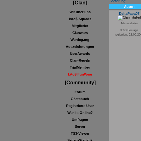
Sortierung:
[Clan]
Autor:
Wir über uns
DeltaPapa07
kAo$-Squads
Administrator
Mitglieder
3853 Beiträge
Clanwars
registriert: 28.05.2
Werdegang
Auszeichnungen
UserAwards
Clan-Regeln
TrialMember
kAo$ FunWear
[Community]
Forum
Gästebuch
Registrierte User
Wer ist Online?
Umfragen
Server
TS3-Viewer
Seiten-Statistik