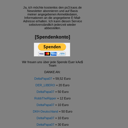
Ja, ich möchte kostenlos den ps3.kaos.de
Newsletter abonnieren und auf Basis
meiner angegebenen Anmeldedaten,
Informationen an die angegebene E-Mail-
Adresse erhalten. Ich kann diesen Service
sebstverständlich jederzeit wieder
abbestellen.
[Spendenkonto]
Wir freuen uns über jede Spende Euer kAo$
Team
DANKE AN:
DeltaPapa07
= 59,52 Euro
DER_LIBERO
= 20 Euro
DeltaPapa07
= 50 Euro
RobbTheRipper
= 12 Euro
DeltaPapa07
= 10 Euro
DKH-Deutschland
= 50 Euro
DeltaPapa07
= 10 Euro
DeltaPapa07
= 30 Euro