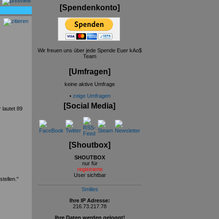
[Spendenkonto]
Wir freuen uns über jede Spende Euer kAo$
Team
[Umfragen]
keine aktive Umfrage
•
zeige Umfragen
[Social Media]
 lautet 89
[Shoutbox]
SHOUTBOX
nur für
registrierte
User sichtbar
tellen."
Smilies
Ihre IP Adresse:
216.73.217.78
Ihre Daten werden geloggt!