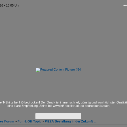
26 - 15:05 Uhr
+++ kAo$
e T-Shirts bei Hi5 bedrucken! Der Druck ist immer schnell, günstig und von höchster Qualitä
eine klare Empfehlung, Shirts bei www.hi5-textildruck.de bedrucken lassen
hes Forum
»
Fun & Off Topic
»
PIZZA Bestellung in der Zukunft ...