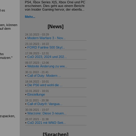
PS4, Xbox Series X|S, Xbox One und PC
erscheinen. Dies geht aus einem Bericht
von Insider Gaming hervor, der ebenfa...
d es
Mehr...
aben, können
[News]
auf dem
24.10.2023 - 03:29
•
Modern Warfare 3 - Nov...
23.10.2023 - 16:22
•
FORD Fairline 500 Skyl...
17.09.2023 - 12:31
ihn
•
CoD 2023, 2024 und 202...
enutzen."
09.07.2023 - 12:06
•
Website Änderung zu ww...
30.11.2022 - 21:41
•
Call of Duty: Modern ...
18.04.2022 - 10:01
•
Die PS6 wird wohl die ...
10.01.2022 - 16:01
•
Einstellunge
19.11.2021 - 20:38
•
Call of Duty®: Vangua...
30.09.2021 - 15:07
•
Warzone: Diese 3 neuen...
inzupacken,
26.07.2021 - 11:38
•
CoD 2021 mit WW2-Sett...
[Sprachen]