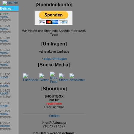
[Spendenkonto]
 Beitrag:
4, 19:51
Papa07
4, 11:25
Papa07
Wir freuen uns über jede Spende Euer kAo$
Team
4, 19:05
Papa07
[Umfragen]
4, 19:46
keine aktive Umfrage
Papa07
•
zeige Umfragen
3, 18:28
[Social Media]
Papa07
2, 17:56
ich2008
2, 17:22
ich2008
[Shoutbox]
2, 14:55
Papa07
SHOUTBOX
nur für
2, 18:30
registrierte
ich2008
User sichtbar
2, 14:27
Papa07
Smilies
Ihre IP Adresse:
1, 10:02
eRipper
216.73.217.177
Ihre Daten werden geloggt!