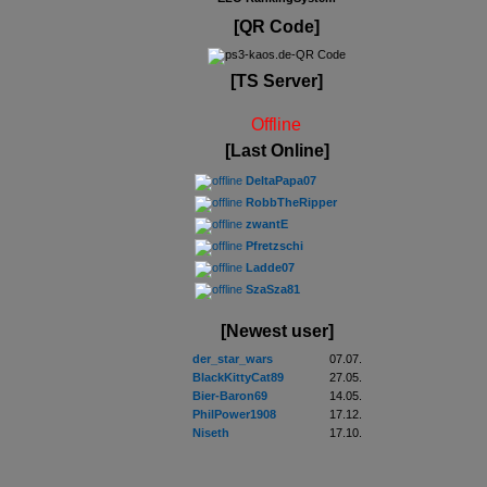
[QR Code]
[TS Server]
Offline
[Last Online]
DeltaPapa07
RobbTheRipper
zwantE
Pfretzschi
Ladde07
SzaSza81
[Newest user]
der_star_wars
07.07.
BlackKittyCat89
27.05.
Bier-Baron69
14.05.
PhilPower1908
17.12.
Niseth
17.10.