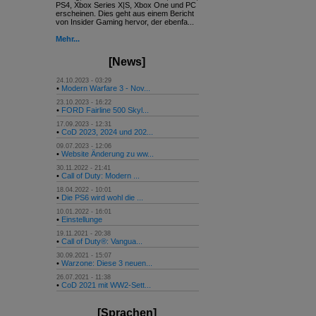
PS4, Xbox Series X|S, Xbox One und PC
erscheinen. Dies geht aus einem Bericht
von Insider Gaming hervor, der ebenfa...
Mehr...
[News]
24.10.2023 - 03:29
•
Modern Warfare 3 - Nov...
23.10.2023 - 16:22
•
FORD Fairline 500 Skyl...
17.09.2023 - 12:31
•
CoD 2023, 2024 und 202...
09.07.2023 - 12:06
•
Website Änderung zu ww...
30.11.2022 - 21:41
•
Call of Duty: Modern ...
18.04.2022 - 10:01
•
Die PS6 wird wohl die ...
10.01.2022 - 16:01
•
Einstellunge
19.11.2021 - 20:38
•
Call of Duty®: Vangua...
30.09.2021 - 15:07
•
Warzone: Diese 3 neuen...
26.07.2021 - 11:38
•
CoD 2021 mit WW2-Sett...
[Sprachen]