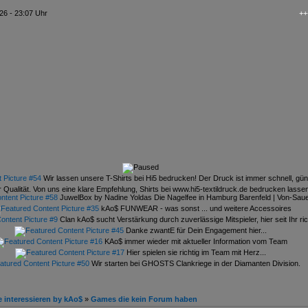
26 - 23:07 Uhr
+++ kAo$
Wir lassen unsere T-Shirts bei Hi5 bedrucken! Der Druck ist immer schnell, gün
 Qualität. Von uns eine klare Empfehlung, Shirts bei www.hi5-textildruck.de bedrucken lasse
JuwelBox by Nadine Yoldas Die Nagelfee in Hamburg Barenfeld | Von-Sauer
kAo$ FUNWEAR - was sonst ... und weitere Accessoires
Clan kAo$ sucht Verstärkung durch zuverlässige Mitspieler, hier seit Ihr rich
Danke zwantE für Dein Engagement hier...
KAo$ immer wieder mit aktueller Information vom Team
Hier spielen sie richtig im Team mit Herz...
Wir starten bei GHOSTS Clankriege in der Diamanten Division.
 interessieren by kAo$
»
Games die kein Forum haben