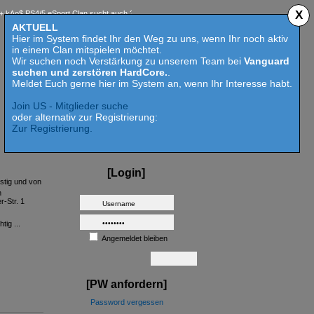
X
 PS4/5 eSport Clan sucht auch 2023 Competition aktive Mitspieler für Call of Duty MW 2 - 
AKTUELL
Hier im System findet Ihr den Weg zu uns, wenn Ihr noch aktiv
in einem Clan mitspielen möchtet.
Wir suchen noch Verstärkung zu unserem Team bei
Vanguard
suchen und zerstören HardCore.
.
Meldet Euch gerne hier im System an, wenn Ihr Interesse habt.
Join US - Mitglieder suche
oder alternativ zur Registrierung:
Zur Registrierung.
[Login]
stig und von
n
-Str. 1
tig ...
Angemeldet bleiben
[PW anfordern]
Password vergessen