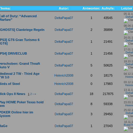
Thema:
Autor:
Antworten:
Aufrufe:
Letzter
05.11.1
Call of Duty: “Advanced
Delta
DeltaPapa07
1
43545
Warfare”
08.04.1
Delta
[GHOSTS] Clankriege Regeln
DeltaPapa07
2
35899
24.01.1
[PS3] GT6 Gran Turismo 6
Delta
DeltaPapa07
1
21491
[GT6]
17.01.1
Delta
[PS4] DRIVECLUB
DeltaPapa07
1
21456
19.10.1
verschoben: Grand Theaft
Delta
DeltaPapa07
5
50625
Auto V
Medieval 2 TW - Third Age
04.12.1
Heinrich2008
0
18175
TW 3.0
Heinr
03.12.1
Birds of Steel
Heinrich2008
0
17983
Heinr
13.11.1
Delta
Blck Ops II News
DeltaPapa07
18
217875
1
2
›
»
Play HOME Poker Texas hold
23.03.1
DeltaPapa07
8
59338
´em
Heinr
25.02.1
POKER Online hier im
Delta
DeltaPapa07
3
29450
System
16.11.1
RobbTh
RaGe
DeltaPapa07
1
27043