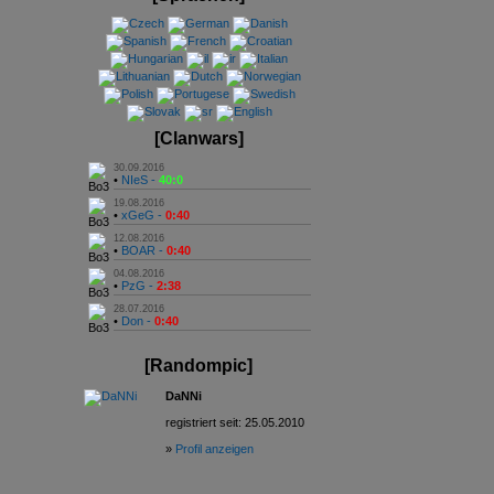
[Clanwars]
30.09.2016
•
NIeS -
40:0
19.08.2016
•
xGeG -
0:40
12.08.2016
•
BOAR -
0:40
04.08.2016
•
PzG -
2:38
28.07.2016
•
Don -
0:40
[Randompic]
DaNNi
registriert seit: 25.05.2010
»
Profil anzeigen