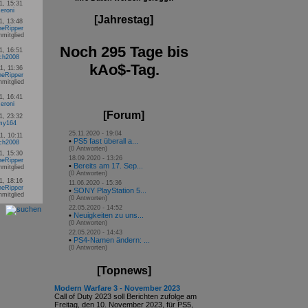
1, 15:31
eroni
[Jahrestag]
1, 13:48
eRipper
Noch 295 Tage bis
1, 16:51
ich2008
kAo$-Tag.
1, 11:36
eRipper
1, 16:41
eroni
[Forum]
1, 23:32
my164
25.11.2020 - 19:04
1, 10:11
•
PS5 fast überall a...
ich2008
(0 Antworten)
1, 15:30
18.09.2020 - 13:26
eRipper
•
Bereits am 17. Sep...
(0 Antworten)
1, 18:16
11.06.2020 - 15:36
eRipper
•
SONY PlayStation 5...
(0 Antworten)
22.05.2020 - 14:52
•
Neuigkeiten zu uns...
(0 Antworten)
22.05.2020 - 14:43
•
PS4-Namen ändern: ...
(0 Antworten)
[Topnews]
Modern Warfare 3 - November 2023
Call of Duty 2023 soll Berichten zufolge am
Freitag, den 10. November 2023, für PS5,