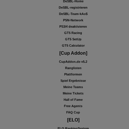
DeSBL-Home
DeSBL-registrieren
DeSBL-Team-kAo$
PSN-Network
PS3/4 deaktivieren
GT5 Racing
GT5 SetUp
GT5 Calculator
[Cup Addon]
CupAddon.de v5.2
Ranglisten
Plattformen
Spiel Ergebnisse
Meine Teams
Meine Tickets
Hall of Fame
Free Agents
FAQ Cup
[ELO]
ELO RankingSystem