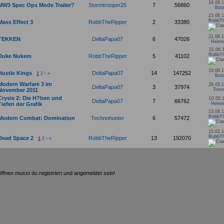
16.08.1
MW3 Spec Ops Mode Trailer?
Stormtrooper25
7
56860
Butz
23.06.1
RobbTh
Mass Effect 3
RobbTheRipper
2
33380
21.06.1
TEKKEN
DeltaPapa07
6
47026
Heinr
21.06.1
RobbTh
Duke Nukem
RobbTheRipper
5
41102
19.06.1
Hustle Kings
DeltaPapa07
14
147252
1
2
›
»
Butz
Modern Warfare 3 im
28.05.1
DeltaPapa07
3
37974
November 2011
Tom
Crysis 2: Die H?hen und
02.05.1
DeltaPapa07
7
66762
Tiefen der Grafik
Heinr
13.04.1
RobbTh
Modern Combat: Domination
Technohunter
6
57472
15.02.1
RobbTh
Dead Space 2
RobbTheRipper
13
192070
1
2
›
»
fnen musst du registriert und angemeldet sein!