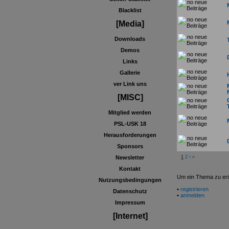
Blacklist
[Media]
Downloads
Demos
Links
Gallerie
ver Link uns
[MISC]
Mitglied werden
PSL-USK 18
Herausforderungen
Sponsors
1
2
›
»
Newsletter
Kontakt
Um ein Thema zu eröf
Nutzungsbedingungen
•
registrieren
Datenschutz
•
anmelden
Impressum
[Internet]