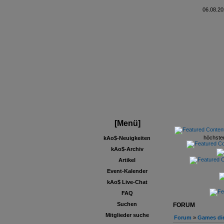
06.08.20
[Menü]
höchster
kAo$-Neuigkeiten
kAo$-Archiv
Artikel
Event-Kalender
kAo$ Live-Chat
FAQ
Suchen
FORUM
Mitglieder suche
Forum
»
Games die