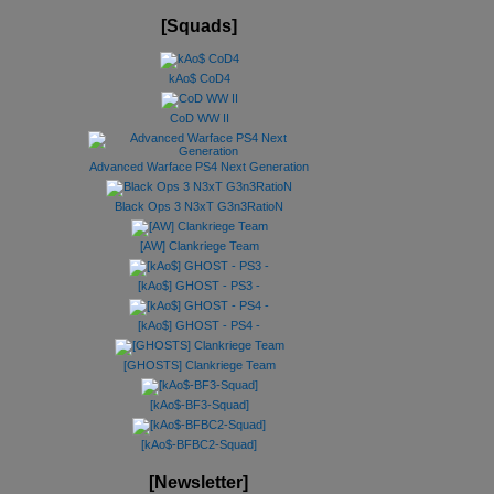
[Squads]
kAo$ CoD4
CoD WW II
Advanced Warface PS4 Next Generation
Black Ops 3 N3xT G3n3RatioN
[AW] Clankriege Team
[kAo$] GHOST - PS3 -
[kAo$] GHOST - PS4 -
[GHOSTS] Clankriege Team
[kAo$-BF3-Squad]
[kAo$-BFBC2-Squad]
[Newsletter]