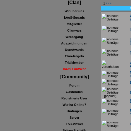
[Clan]
1
2
›
»
Wir über uns
kAo$-Squads
Mitglieder
Clanwars
Werdegang
Auszeichnungen
UserAwards
Clan-Regeln
TrialMember
kAo$ FunWear
[Community]
Forum
Gästebuch
Registrierte User
Wer ist Online?
Umfragen
Server
TS3-Viewer
Seiten-Statistik