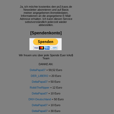
Ja, ich möchte kostenlos den ps3.kaos.de
Newsletter abonnieren und auf Basis
meiner angegebenen Anmeldedaten,
Informationen an die angegebene E-Mail-
Adresse erhalten. Ich kann diesen Service
sebstverständlich jederzeit wieder
abbestellen.
[Spendenkonto]
Wir freuen uns über jede Spende Euer kAo$
Team
DANKE AN:
DeltaPapa07
= 59,52 Euro
DER_LIBERO
= 20 Euro
DeltaPapa07
= 50 Euro
RobbTheRipper
= 12 Euro
DeltaPapa07
= 10 Euro
DKH-Deutschland
= 50 Euro
DeltaPapa07
= 10 Euro
DeltaPapa07
= 30 Euro