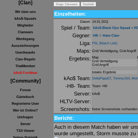
[Clan]
Wir über uns
Einzelheiten:
kAo$-Squads
Datum:
14.01.2011
Mitglieder
Spiel / Team:
kAo$ Black Ops Squad + H
Clanwars
Gegner:
-H8- / -Hate-Clan-
Werdegang
Liga:
PSL
[Match Link]
Auszeichnungen
Maps:
Grid Verteidigung, Grid Angriff
UserAwards
Ergebnis:
Map
Clan-Regeln
Grid Verteidigung
Grid Angriff
TrialMember
totales Ergebnis
kAo$ FunWear
kAo$ Team:
DeltaPapa07
,
Tommy164
,
Mei
[Community]
-H8- Team:
Team -H8-
Forum
Server:
kAo$
Gästebuch
HLTV-Server:
Registrierte User
Screenshots:
Keine Screenshots vorhanden
Wer ist Online?
Bericht:
Umfragen
Server
Auch in diesem Match haben wir uns
TS3-Viewer
wurde umgestellt, Storm musste zu Be
Seiten-Statistik