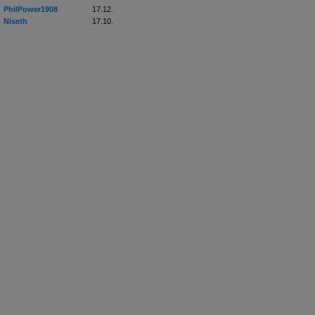
PhilPower1908
17.12.
Niseth
17.10.