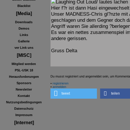
Blacklist
Hier f?r ist dann Hasi eingewechselt
Unser MADNESS-Chris gl?nzte mit A
[Media]
geschlagen und dem Gegner doch das
Downloads
Angriff waren Sie allerding ?berlegen
Demos
Es war ein nettes zusammenspiel im
Links
andere gerissen.
Gallerie
ver Link uns
Gruss Delta
[MISC]
Mitglied werden
PSL-USK 18
Du musst registriert und angemeldet sein, um Kommenta
Herausforderungen
Sponsors
•
registrieren
•
anmelden
Newsletter
tweet
teilen
Kontakt
Nutzungsbedingungen
Datenschutz
Impressum
[Internet]