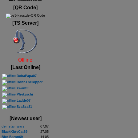
[QR Code]
[TS Server]
Offline
[Last Online]
DeltaPapa07
RobbTheRipper
zwantE
Pfretzschi
Ladde07
SzaSza81
[Newest user]
der_star_wars
07.07.
BlackKittyCat89
27.05.
Bier-Baron69
14.05.