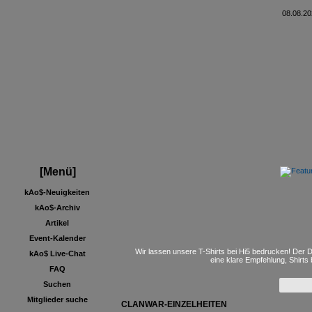
08.08.20
[Menü]
kAo$-Neuigkeiten
kAo$-Archiv
Artikel
Event-Kalender
Wir lassen unsere T-Shirts bei Hi5 bedrucken! Der D
kAo$ Live-Chat
eine klare Empfehlung, Shirts
FAQ
Suchen
Mitglieder suche
CLANWAR-EINZELHEITEN