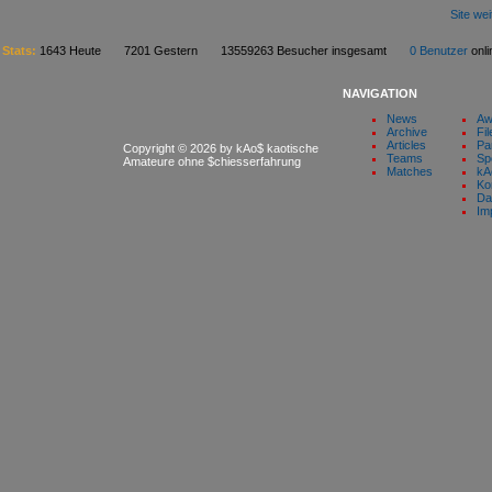
Site we
Stats:
1643 Heute 7201 Gestern 13559263 Besucher insgesamt
0 Benutzer
on
NAVIGATION
News
Aw
Archive
Fil
Articles
Pa
Copyright © 2026 by kAo$ kaotische
Teams
Sp
Amateure ohne $chiesserfahrung
Matches
kA
Ko
Da
Im