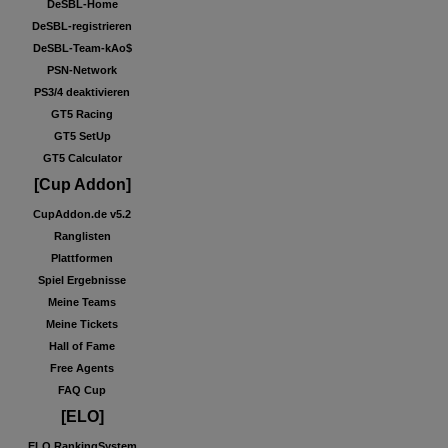
DeSBL-Home
DeSBL-registrieren
DeSBL-Team-kAo$
PSN-Network
PS3/4 deaktivieren
GT5 Racing
GT5 SetUp
GT5 Calculator
[Cup Addon]
CupAddon.de v5.2
Ranglisten
Plattformen
Spiel Ergebnisse
Meine Teams
Meine Tickets
Hall of Fame
Free Agents
FAQ Cup
[ELO]
ELO RankingSystem