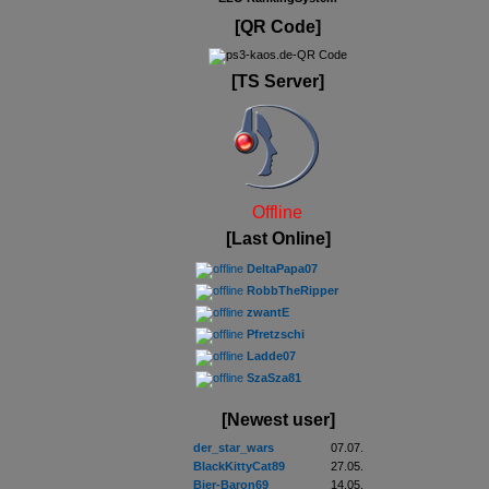
[QR Code]
[TS Server]
Offline
[Last Online]
DeltaPapa07
RobbTheRipper
zwantE
Pfretzschi
Ladde07
SzaSza81
[Newest user]
der_star_wars
07.07.
BlackKittyCat89
27.05.
Bier-Baron69
14.05.