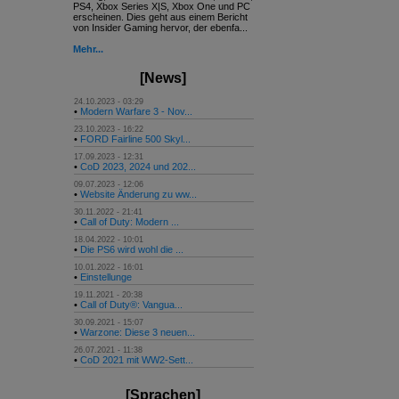
PS4, Xbox Series X|S, Xbox One und PC
erscheinen. Dies geht aus einem Bericht
von Insider Gaming hervor, der ebenfa...
Mehr...
[News]
24.10.2023 - 03:29
•
Modern Warfare 3 - Nov...
23.10.2023 - 16:22
•
FORD Fairline 500 Skyl...
17.09.2023 - 12:31
•
CoD 2023, 2024 und 202...
09.07.2023 - 12:06
•
Website Änderung zu ww...
30.11.2022 - 21:41
•
Call of Duty: Modern ...
18.04.2022 - 10:01
•
Die PS6 wird wohl die ...
10.01.2022 - 16:01
•
Einstellunge
19.11.2021 - 20:38
•
Call of Duty®: Vangua...
30.09.2021 - 15:07
•
Warzone: Diese 3 neuen...
26.07.2021 - 11:38
•
CoD 2021 mit WW2-Sett...
[Sprachen]