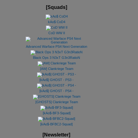
[Squads]
kAo$ CoD4
CoD WW II
Advanced Warface PS4 Next Generation
Black Ops 3 N3xT G3n3RatioN
[AW] Clankriege Team
[kAo$] GHOST - PS3 -
[kAo$] GHOST - PS4 -
[GHOSTS] Clankriege Team
[kAo$-BF3-Squad]
[kAo$-BFBC2-Squad]
[Newsletter]