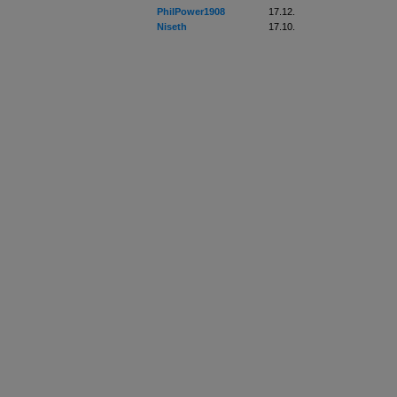
PhilPower1908
17.12.
Niseth
17.10.