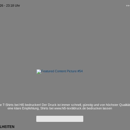
26 - 23:18 Uhr
+++ kAo$
e T-Shirts bei Hi5 bedrucken! Der Druck ist immer schnell, günstig und von höchster Qualitä
eine klare Empfehlung, Shirts bei www.hi5-textildruck.de bedrucken lassen
LHEITEN