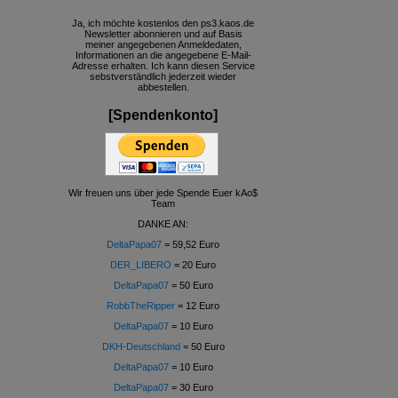
Ja, ich möchte kostenlos den ps3.kaos.de
Newsletter abonnieren und auf Basis
meiner angegebenen Anmeldedaten,
Informationen an die angegebene E-Mail-
Adresse erhalten. Ich kann diesen Service
sebstverständlich jederzeit wieder
abbestellen.
[Spendenkonto]
Wir freuen uns über jede Spende Euer kAo$
Team
DANKE AN:
DeltaPapa07
= 59,52 Euro
DER_LIBERO
= 20 Euro
DeltaPapa07
= 50 Euro
RobbTheRipper
= 12 Euro
DeltaPapa07
= 10 Euro
DKH-Deutschland
= 50 Euro
DeltaPapa07
= 10 Euro
DeltaPapa07
= 30 Euro