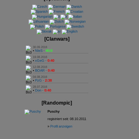
[Clanwars]
30.09.2016
•
NIeS -
40:0
19.08.2016
•
xGeG -
0:40
12.08.2016
•
BOAR -
0:40
04.08.2016
•
PzG -
2:38
28.07.2016
•
Don -
0:40
[Randompic]
Puschy
registriert seit: 08.10.2011
»
Profil anzeigen