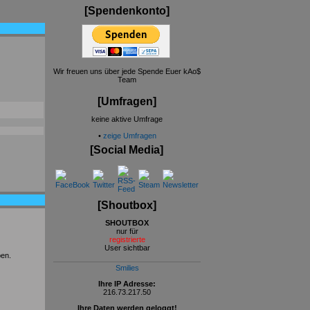
[Spendenkonto]
Wir freuen uns über jede Spende Euer kAo$
Team
[Umfragen]
keine aktive Umfrage
•
zeige Umfragen
[Social Media]
[Shoutbox]
SHOUTBOX
nur für
registrierte
User sichtbar
ben.
Smilies
Ihre IP Adresse:
216.73.217.50
Ihre Daten werden geloggt!