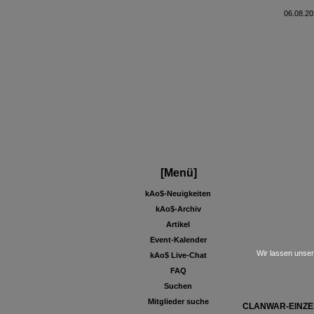
06.08.20
[Menü]
kAo$-Neuigkeiten
kAo$-Archiv
Artikel
Event-Kalender
Wir lassen unser
kAo$ Live-Chat
FAQ
Suchen
Mitglieder suche
CLANWAR-EINZE