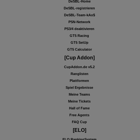
DeSBL-Home
DeSBL-registrieren
DeSBL-Team-kAo$
PSN-Network
PS3/4 deaktivieren
GT5 Racing
GT5 SetUp
GT5 Calculator
[Cup Addon]
CupAddon.de v5.2
Ranglisten
Plattformen
Spiel Ergebnisse
Meine Teams
Meine Tickets
Hall of Fame
Free Agents
FAQ Cup
[ELO]
ELO RankingSystem