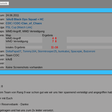
tum:
24.06.2011
eam:
kAo$ Black Ops Squad + HC
ner:
COC / COC-Clan_of_Chaos
Liga:
PSL Cup
[Match Link]
aps:
WMD Angriff, WMD Verteidigung
nis:
Map
Ergebnis
WMD Angriff
4
:
8
WMD Verteidigung
7
:
8
totales Ergebnis
11
:
16
eam:
DeltaPapa07
,
Tommy164
,
Stormtrooper25
,
bunkaboi
,
Spacepie
,
Butzeroni
am:
Team COC
ver:
kAo$
ver:
ots:
Keine Screenshots vorhanden
: 8
m Team von Rang 9 war schon gut wie wir uns hier spannend verteidigt und angegriffen ha
r mit Euch
er Reservebank - Danke
etragen und hat uns zum 2x leider versetzt.