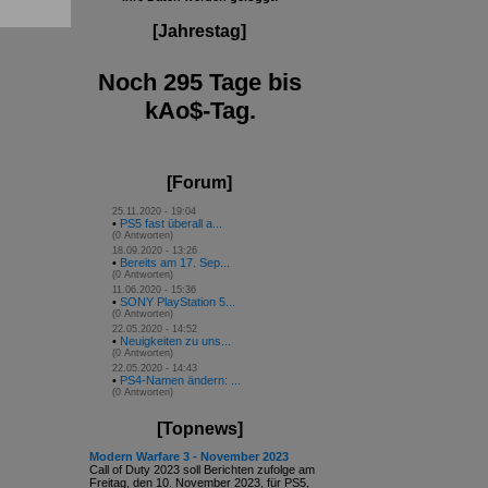
[Jahrestag]
Noch 295 Tage bis
kAo$-Tag.
[Forum]
25.11.2020 - 19:04
•
PS5 fast überall a...
(0 Antworten)
18.09.2020 - 13:26
•
Bereits am 17. Sep...
(0 Antworten)
11.06.2020 - 15:36
•
SONY PlayStation 5...
(0 Antworten)
22.05.2020 - 14:52
•
Neuigkeiten zu uns...
(0 Antworten)
22.05.2020 - 14:43
•
PS4-Namen ändern: ...
(0 Antworten)
[Topnews]
Modern Warfare 3 - November 2023
Call of Duty 2023 soll Berichten zufolge am
Freitag, den 10. November 2023, für PS5,