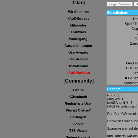
[Clan]
Wir über uns
Einzelheiten:
kAo$-Squads
Da
Spiel / T
Mitglieder
Geg
Clanwars
M
Werdegang
Ergeb
Auszeichnungen
UserAwards
Clan-Regeln
kAo$ T
TrialMember
COC Te
kAo$ FunWear
Ser
HLTV-Ser
[Community]
Screensh
Bericht:
Forum
PSL Cup
Gästebuch
Map WMD
kAo$ Angriff 4 : 8
Registrierte User
kAo$ Verteidigung 7 
Wer ist Online?
Das Cup CW mit eine
Umfragen
Danke das war supe
Server
Spacepie war auf d
TS3-Viewer
und Roberta war eing
Seiten-Statistik