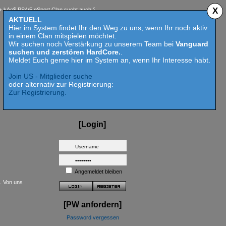
X
 PS4/5 eSport Clan sucht auch 2023 Competition aktive Mitspieler für Call of Duty MW 2 - 
AKTUELL
Hier im System findet Ihr den Weg zu uns, wenn Ihr noch aktiv
in einem Clan mitspielen möchtet.
Wir suchen noch Verstärkung zu unserem Team bei
Vanguard
suchen und zerstören HardCore.
.
Meldet Euch gerne hier im System an, wenn Ihr Interesse habt.
Join US - Mitglieder suche
oder alternativ zur Registrierung:
Zur Registrierung.
[Login]
Angemeldet bleiben
t. Von uns
[PW anfordern]
Password vergessen