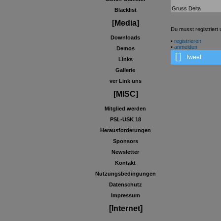
Gruss Delta
Blacklist
[Media]
Du musst registrier
Downloads
•
registrieren
•
anmelden
Demos
tweet
Links
Gallerie
ver Link uns
[MISC]
Mitglied werden
PSL-USK 18
Herausforderungen
Sponsors
Newsletter
Kontakt
Nutzungsbedingungen
Datenschutz
Impressum
[Internet]