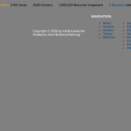
Stats:
1765 Heute 8190 Gestern 13552184 Besucher insgesamt
0 Benutzer
on
NAVIGATION
News
Aw
Archive
Fil
Articles
Pa
Copyright © 2026 by kAo$ kaotische
Teams
Sp
Amateure ohne $chiesserfahrung
Matches
kA
Ko
Da
Im