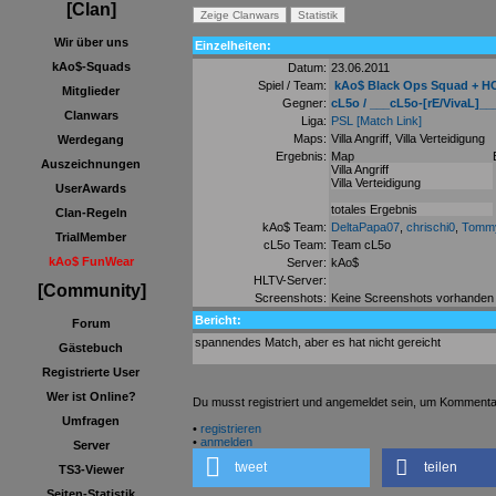
[Clan]
Wir über uns
Einzelheiten:
kAo$-Squads
Datum:
23.06.2011
Spiel / Team:
kAo$ Black Ops Squad + H
Mitglieder
Gegner:
cL5o / ___cL5o-[rE/VivaL]__
Clanwars
Liga:
PSL
[Match Link]
Maps:
Villa Angriff, Villa Verteidigung
Werdegang
Ergebnis:
Map
Auszeichnungen
Villa Angriff
Villa Verteidigung
UserAwards
totales Ergebnis
Clan-Regeln
kAo$ Team:
DeltaPapa07
,
chrischi0
,
Tomm
TrialMember
cL5o Team:
Team cL5o
kAo$ FunWear
Server:
kAo$
HLTV-Server:
[Community]
Screenshots:
Keine Screenshots vorhanden
Bericht:
Forum
spannendes Match, aber es hat nicht gereicht
Gästebuch
Registrierte User
Wer ist Online?
Du musst registriert und angemeldet sein, um Kommenta
Umfragen
•
registrieren
•
anmelden
Server
tweet
teilen
TS3-Viewer
Seiten-Statistik