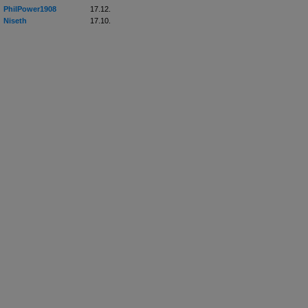
PhilPower1908
17.12.
Niseth
17.10.