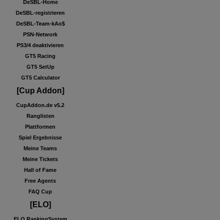
DeSBL-Home
DeSBL-registrieren
DeSBL-Team-kAo$
PSN-Network
PS3/4 deaktivieren
GT5 Racing
GT5 SetUp
GT5 Calculator
[Cup Addon]
CupAddon.de v5.2
Ranglisten
Plattformen
Spiel Ergebnisse
Meine Teams
Meine Tickets
Hall of Fame
Free Agents
FAQ Cup
[ELO]
ELO RankingSystem