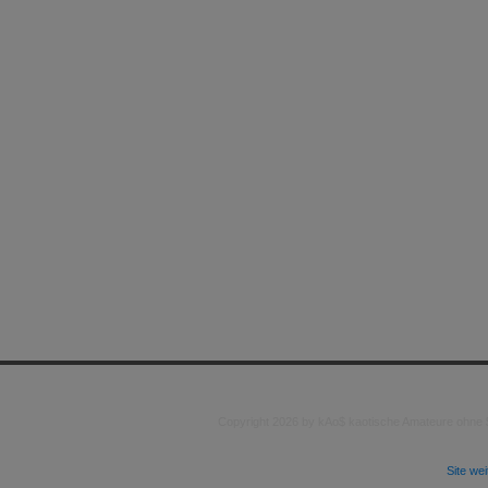
Copyright 2026 by kAo$ kaotische Amateure ohne
Site we