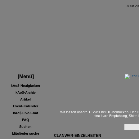
07.08.20
[Menü]
kAo$-Neuigkeiten
kAo$-Archiv
Artikel
Event-Kalender
Wir lassen unsere T-Shirts bei Hi5 bedrucken! Der D
kAo$ Live-Chat
eine klare Empfehlung, Shirts
FAQ
Suchen
Mitglieder suche
CLANWAR-EINZELHEITEN