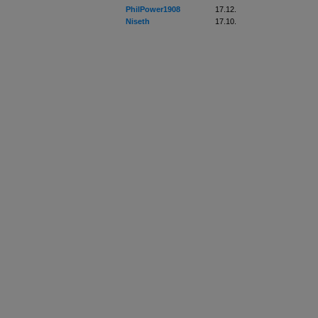
PhilPower1908
17.12.
Niseth
17.10.