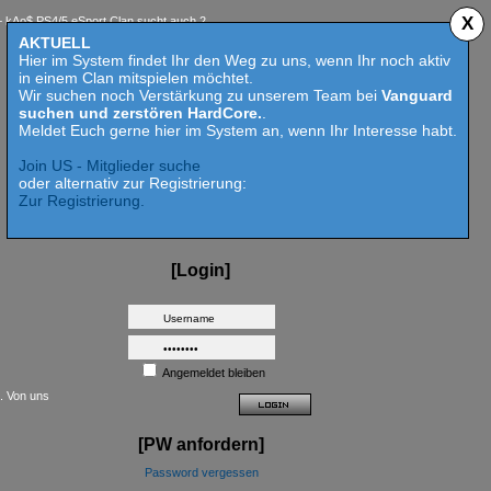
X
 PS4/5 eSport Clan sucht auch 2023 Competition aktive Mitspieler für Call of Duty MW 2 - 
AKTUELL
Hier im System findet Ihr den Weg zu uns, wenn Ihr noch aktiv
in einem Clan mitspielen möchtet.
Wir suchen noch Verstärkung zu unserem Team bei
Vanguard
suchen und zerstören HardCore.
.
Meldet Euch gerne hier im System an, wenn Ihr Interesse habt.
Join US - Mitglieder suche
oder alternativ zur Registrierung:
Zur Registrierung.
[Login]
Angemeldet bleiben
t. Von uns
[PW anfordern]
Password vergessen