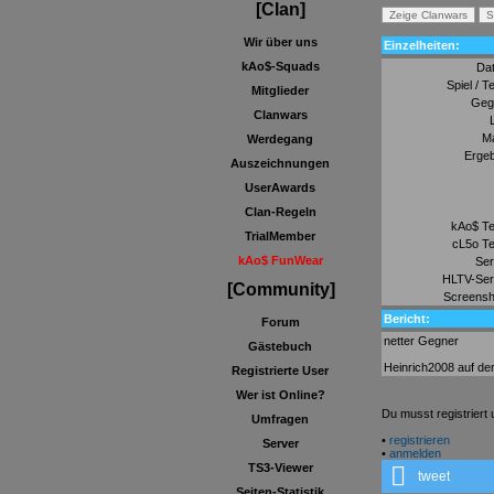
[Clan]
Wir über uns
Einzelheiten:
kAo$-Squads
Da
Spiel / T
Mitglieder
Geg
Clanwars
M
Werdegang
Ergeb
Auszeichnungen
UserAwards
Clan-Regeln
kAo$ T
TrialMember
cL5o T
kAo$ FunWear
Ser
HLTV-Ser
[Community]
Screensh
Bericht:
Forum
netter Gegner
Gästebuch
Heinrich2008 auf de
Registrierte User
Wer ist Online?
Du musst registrier
Umfragen
•
registrieren
Server
•
anmelden
TS3-Viewer
tweet
Seiten-Statistik