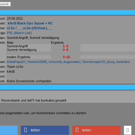
tum:
23.06.2011
eam:
kAo$ Black Ops Squad + HC
ner:
cL5o / ___cL5o-[rE/VivaL]___
Liga:
PSL
[Match Link]
aps:
Summit Angriff, Summit Verteidigung
nis:
Map
Ergebnis
Summit Angriff
5
:
8
Summit Verteidigung
0
:
8
totales Ergebnis
5
:
16
eam:
DeltaPapa07
,
Heinrich2008
,
chrischi0
,
Augomatik2
,
Stormtrooper25
,
jessy
,
bunkaboi
eam:
Team cL5o
ver:
kAo$
ver:
ots:
Keine Screenshots vorhanden
r Resevebank und daf?r hat bunkaboi gespielt
t und angemeldet sein, um Kommentare schreiben zu dürfen!
teilen
teilen