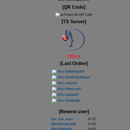
[QR Code]
[TS Server]
Offline
[Last Online]
DeltaPapa07
RobbTheRipper
zwantE
Pfretzschi
Ladde07
SzaSza81
[Newest user]
der_star_wars
07.07.
BlackKittyCat89
27.05.
Bier-Baron69
14.05.