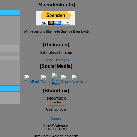
[Spendenkonto]
Wir freuen uns über jede Spende Euer kAo$
Team
[Umfragen]
keine aktive Umfrage
•
zeige Umfragen
[Social Media]
[Shoutbox]
SHOUTBOX
nur für
registrierte
User sichtbar
Smilies
Ihre IP Adresse:
216.73.216.88
Ihre Daten werden geloggt!