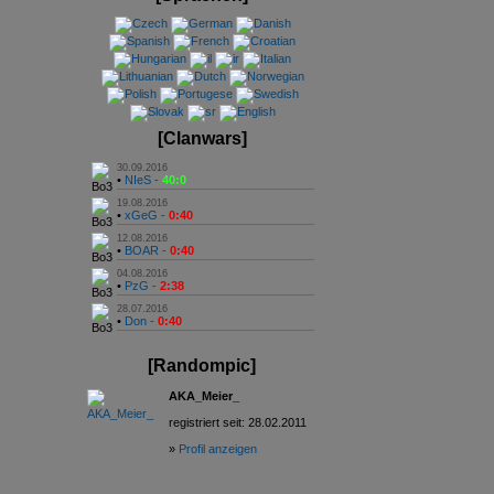
[Clanwars]
30.09.2016
•
NIeS -
40:0
19.08.2016
•
xGeG -
0:40
12.08.2016
•
BOAR -
0:40
04.08.2016
•
PzG -
2:38
28.07.2016
•
Don -
0:40
[Randompic]
AKA_Meier_
registriert seit: 28.02.2011
»
Profil anzeigen