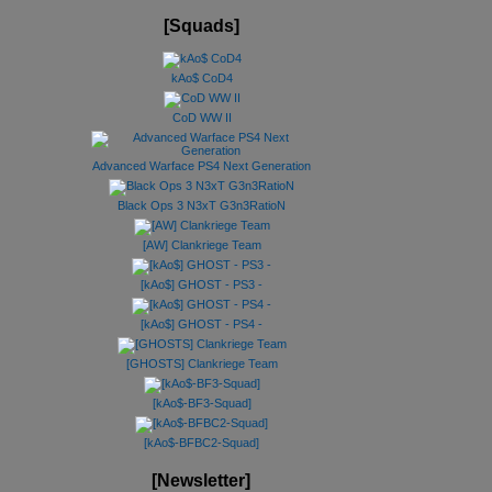
[Squads]
kAo$ CoD4
CoD WW II
Advanced Warface PS4 Next Generation
Black Ops 3 N3xT G3n3RatioN
[AW] Clankriege Team
[kAo$] GHOST - PS3 -
[kAo$] GHOST - PS4 -
[GHOSTS] Clankriege Team
[kAo$-BF3-Squad]
[kAo$-BFBC2-Squad]
[Newsletter]