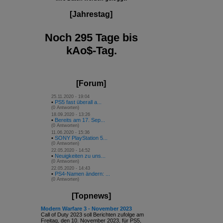
[Jahrestag]
Noch 295 Tage bis
kAo$-Tag.
[Forum]
25.11.2020 - 19:04
•
PS5 fast überall a...
(0 Antworten)
18.09.2020 - 13:26
•
Bereits am 17. Sep...
(0 Antworten)
11.06.2020 - 15:36
•
SONY PlayStation 5...
(0 Antworten)
22.05.2020 - 14:52
•
Neuigkeiten zu uns...
(0 Antworten)
22.05.2020 - 14:43
•
PS4-Namen ändern: ...
(0 Antworten)
[Topnews]
Modern Warfare 3 - November 2023
Call of Duty 2023 soll Berichten zufolge am
Freitag, den 10. November 2023, für PS5,