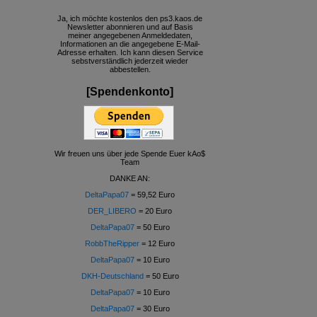
Ja, ich möchte kostenlos den ps3.kaos.de
Newsletter abonnieren und auf Basis
meiner angegebenen Anmeldedaten,
Informationen an die angegebene E-Mail-
Adresse erhalten. Ich kann diesen Service
sebstverständlich jederzeit wieder
abbestellen.
[Spendenkonto]
Wir freuen uns über jede Spende Euer kAo$
Team
DANKE AN:
DeltaPapa07
= 59,52 Euro
DER_LIBERO
= 20 Euro
DeltaPapa07
= 50 Euro
RobbTheRipper
= 12 Euro
DeltaPapa07
= 10 Euro
DKH-Deutschland
= 50 Euro
DeltaPapa07
= 10 Euro
DeltaPapa07
= 30 Euro