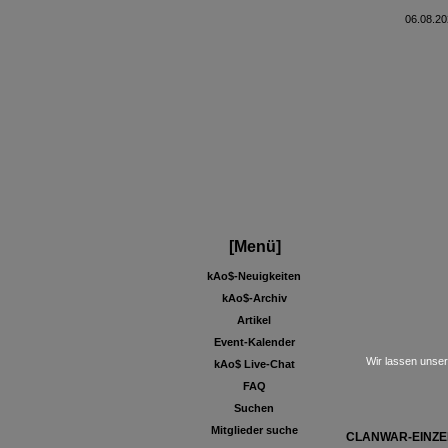
06.08.20
[Menü]
kAo$-Neuigkeiten
kAo$-Archiv
Artikel
Event-Kalender
Wir lassen unser
kAo$ Live-Chat
FAQ
Suchen
Mitglieder suche
CLANWAR-EINZE