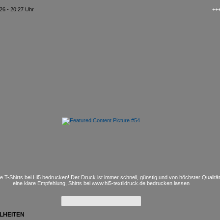
26 - 20:27 Uhr
+++ kAo$
e T-Shirts bei Hi5 bedrucken! Der Druck ist immer schnell, günstig und von höchster Qualitä
eine klare Empfehlung, Shirts bei www.hi5-textildruck.de bedrucken lassen
LHEITEN