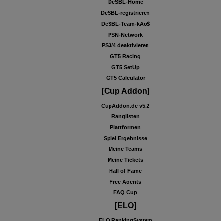
DeSBL-Home
DeSBL-registrieren
DeSBL-Team-kAo$
PSN-Network
PS3/4 deaktivieren
GT5 Racing
GT5 SetUp
GT5 Calculator
[Cup Addon]
CupAddon.de v5.2
Ranglisten
Plattformen
Spiel Ergebnisse
Meine Teams
Meine Tickets
Hall of Fame
Free Agents
FAQ Cup
[ELO]
ELO RankingSystem