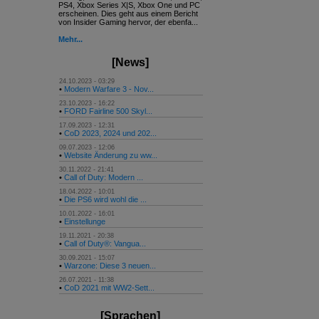
PS4, Xbox Series X|S, Xbox One und PC
erscheinen. Dies geht aus einem Bericht
von Insider Gaming hervor, der ebenfa...
Mehr...
[News]
24.10.2023 - 03:29
•
Modern Warfare 3 - Nov...
23.10.2023 - 16:22
•
FORD Fairline 500 Skyl...
17.09.2023 - 12:31
•
CoD 2023, 2024 und 202...
09.07.2023 - 12:06
•
Website Änderung zu ww...
30.11.2022 - 21:41
•
Call of Duty: Modern ...
18.04.2022 - 10:01
•
Die PS6 wird wohl die ...
10.01.2022 - 16:01
•
Einstellunge
19.11.2021 - 20:38
•
Call of Duty®: Vangua...
30.09.2021 - 15:07
•
Warzone: Diese 3 neuen...
26.07.2021 - 11:38
•
CoD 2021 mit WW2-Sett...
[Sprachen]