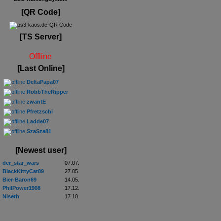
[QR Code]
[TS Server]
Offline
[Last Online]
DeltaPapa07
RobbTheRipper
zwantE
Pfretzschi
Ladde07
SzaSza81
[Newest user]
der_star_wars
07.07.
BlackKittyCat89
27.05.
Bier-Baron69
14.05.
PhilPower1908
17.12.
Niseth
17.10.