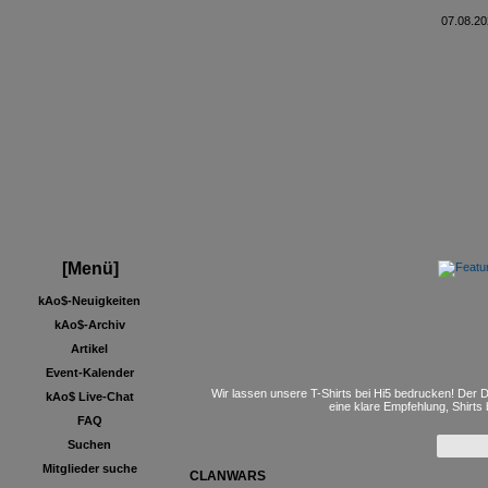
07.08.20
[Menü]
kAo$-Neuigkeiten
kAo$-Archiv
Artikel
Event-Kalender
Wir lassen unsere T-Shirts bei Hi5 bedrucken! Der D
kAo$ Live-Chat
eine klare Empfehlung, Shirts
FAQ
Suchen
Mitglieder suche
CLANWARS