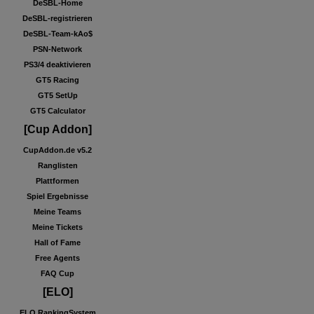
DeSBL-Home
DeSBL-registrieren
DeSBL-Team-kAo$
PSN-Network
PS3/4 deaktivieren
GT5 Racing
GT5 SetUp
GT5 Calculator
[Cup Addon]
CupAddon.de v5.2
Ranglisten
Plattformen
Spiel Ergebnisse
Meine Teams
Meine Tickets
Hall of Fame
Free Agents
FAQ Cup
[ELO]
ELO RankingSystem