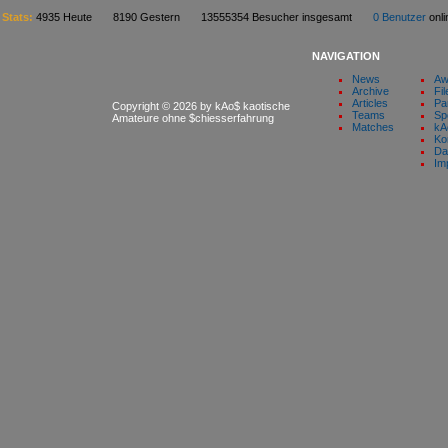
Stats:
4935 Heute 8190 Gestern 13555354 Besucher insgesamt
0 Benutzer
on
NAVIGATION
News
Aw
Archive
Fil
Articles
Pa
Copyright © 2026 by kAo$ kaotische
Teams
Sp
Amateure ohne $chiesserfahrung
Matches
kA
Ko
Da
Im