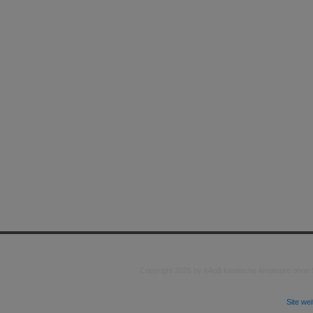
Copyright 2026 by kAo$ kaotische Amateure ohne
Site we