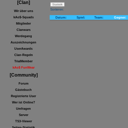
[Clan]
Sortieren:
Wir über uns
kAo$-Squads
Datum:
Spiel:
Team:
Gegner:
Mitglieder
Clanwars
Werdegang
Auszeichnungen
UserAwards
Clan-Regeln
TrialMember
kAo$ FunWear
[Community]
Forum
Gästebuch
Registrierte User
Wer ist Online?
Umfragen
Server
TS3-Viewer
Seiten-Statistik