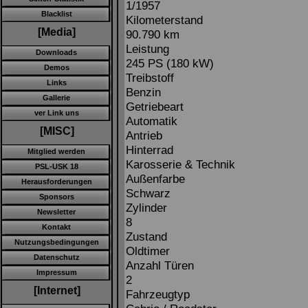
1/1957
Blacklist
Kilometerstand
[Media]
90.790 km
Leistung
Downloads
245 PS (180 kW)
Demos
Treibstoff
Links
Benzin
Gallerie
Getriebeart
ver Link uns
Automatik
[MISC]
Antrieb
Hinterrad
Mitglied werden
Karosserie & Technik
PSL-USK 18
Außenfarbe
Herausforderungen
Schwarz
Sponsors
Zylinder
Newsletter
8
Kontakt
Zustand
Nutzungsbedingungen
Oldtimer
Datenschutz
Anzahl Türen
Impressum
2
[Internet]
Fahrzeugtyp