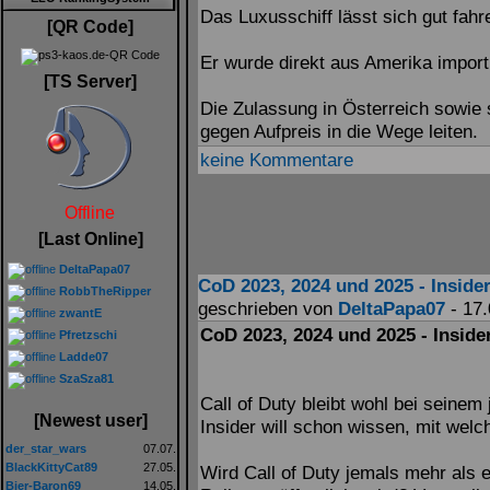
Das Luxusschiff lässt sich gut fah
[QR Code]
Er wurde direkt aus Amerika importi
[TS Server]
Die Zulassung in Österreich sowie
gegen Aufpreis in die Wege leiten.
keine Kommentare
Offline
[Last Online]
DeltaPapa07
CoD 2023, 2024 und 2025 - Insider
RobbTheRipper
geschrieben von
DeltaPapa07
- 17.
zwantE
CoD 2023, 2024 und 2025 - Insider
Pfretzschi
Ladde07
SzaSza81
Call of Duty bleibt wohl bei seine
[Newest user]
Insider will schon wissen, mit welc
der_star_wars
07.07.
BlackKittyCat89
27.05.
Wird Call of Duty jemals mehr als e
Bier-Baron69
14.05.