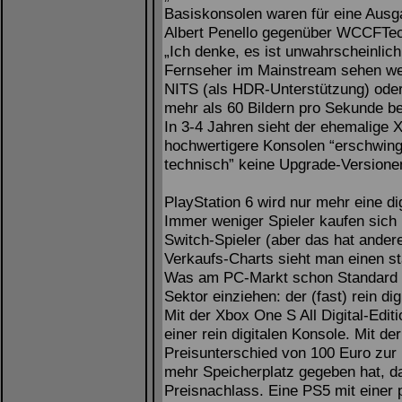
Basiskonsolen waren für eine Ausga
Albert Penello gegenüber WCCFTe
„Ich denke, es ist unwahrscheinlic
Fernseher im Mainstream sehen we
NITS (als HDR-Unterstützung) oder
mehr als 60 Bildern pro Sekunde b
In 3-4 Jahren sieht der ehemalige 
hochwertigere Konsolen “erschwingli
technisch” keine Upgrade-Versione
PlayStation 6 wird nur mehr eine dig
Immer weniger Spieler kaufen sich 
Switch-Spieler (aber das hat ander
Verkaufs-Charts sieht man einen sta
Was am PC-Markt schon Standard i
Sektor einziehen: der (fast) rein di
Mit der Xbox One S All Digital-Edit
einer rein digitalen Konsole. Mit d
Preisunterschied von 100 Euro zur 
mehr Speicherplatz gegeben hat, da
Preisnachlass. Eine PS5 mit einer 