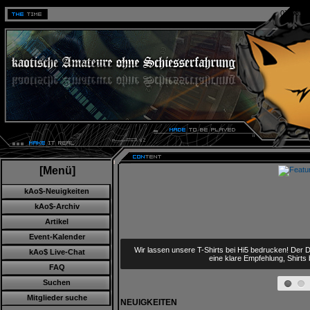
07.08.20
[Menü]
kAo$-Neuigkeiten
kAo$-Archiv
Artikel
Event-Kalender
kAo$ Live-Chat
FAQ
Wir lassen unsere T-Shirts bei Hi5 bedrucken! Der D
eine klare Empfehlung, Shirts
Suchen
Mitglieder suche
NEUIGKEITEN