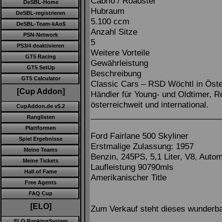
Cabrio / Roadster
DeSBL-Home
Hubraum
DeSBL-registrieren
5.100 ccm
DeSBL-Team-kAo$
Anzahl Sitze
PSN-Network
5
PS3/4 deaktivieren
Weitere Vorteile
GT5 Racing
Gewährleistung
GT5 SetUp
Beschreibung
GT5 Calculator
Classic Cars – RSD Wöchtl in Öst
[Cup Addon]
Händler für Young- und Oldtimer, R
österreichweit und international.
CupAddon.de v5.2
_____________________________
Ranglisten
Plattformen
Ford Fairlane 500 Skyliner
Spiel Ergebnisse
Erstmalige Zulassung: 1957
Meine Teams
Benzin, 245PS, 5,1 Liter, V8, Autom
Meine Tickets
Laufleistung 90790mls
Hall of Fame
Amerikanischer Title
Free Agents
FAQ Cup
[ELO]
Zum Verkauf steht dieses wunderba
ELO RankingSystem