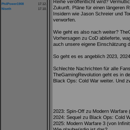
Reihe veröffentlicht wird? Vermutli
PhilPower1908
17.12.
Zukunft. Pläne für einen längeren 
Niseth
17.10.
Insidern wie Jason Schreier und T
verworfen.
Wie geht es also nach weiter? TheG
Vorhersagen zu CoD ablieferte, wag
auch unsere eigene Einschätzung 
So geht es es angeblich 2023, 202
Schlechte Nachrichten für alle Fan
TheGamingRevolution geht es in d
Black Ops: Cold War weiter. Und z
2023: Spin-Off zu Modern Warfare
2024: Sequel zu Black Ops: Cold W
2025: Modern Warfare 3 (von Infini
Wie glaubwürdig ist das?