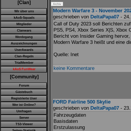
[Clan]
Modern Warfare 3 - November 20
Wir über uns
geschrieben von
DeltaPapa07
- 24.
kAo$-Squads
Call of Duty 2023 soll Berichten zu
Mitglieder
PS5, PS4, Xbox Series X|S, Xbox 
Clanwars
Bericht von Insider Gaming hervor, 
Werdegang
Modern Warfare 3 heißt und eine di
Auszeichnungen
UserAwards
Quelle: Inet
Clan-Regeln
TrialMember
keine Kommentare
kAo$ FunWear
[Community]
Forum
Gästebuch
Registrierte User
FORD Fairline 500 Skylie
Wer ist Online?
geschrieben von
DeltaPapa07
- 23.
Umfragen
Fahrzeugdaten
Server
Basisdaten
TS3-Viewer
Erstzulassung
Seiten-Statistik