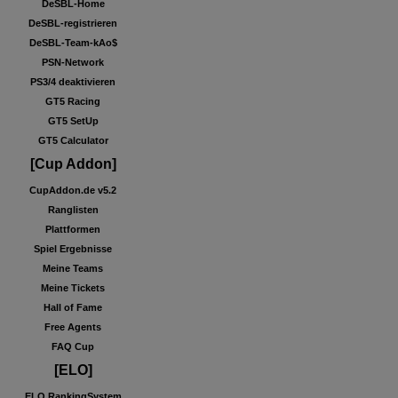
DeSBL-Home
DeSBL-registrieren
DeSBL-Team-kAo$
PSN-Network
PS3/4 deaktivieren
GT5 Racing
GT5 SetUp
GT5 Calculator
[Cup Addon]
CupAddon.de v5.2
Ranglisten
Plattformen
Spiel Ergebnisse
Meine Teams
Meine Tickets
Hall of Fame
Free Agents
FAQ Cup
[ELO]
ELO RankingSystem