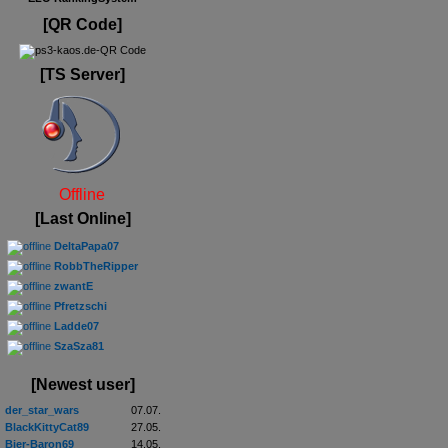
[QR Code]
[TS Server]
Offline
[Last Online]
DeltaPapa07
RobbTheRipper
zwantE
Pfretzschi
Ladde07
SzaSza81
[Newest user]
der_star_wars
07.07.
BlackKittyCat89
27.05.
Bier-Baron69
14.05.