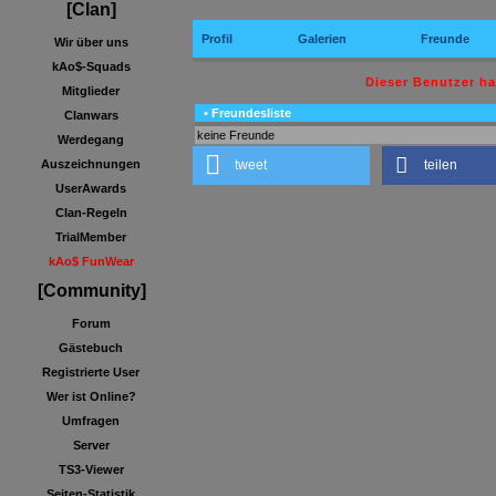
[Clan]
Profil
Galerien
Freunde
Wir über uns
kAo$-Squads
Dieser Benutzer h
Mitglieder
• Freundesliste
Clanwars
keine Freunde
Werdegang
tweet
teilen
Auszeichnungen
UserAwards
Clan-Regeln
TrialMember
kAo$ FunWear
[Community]
Forum
Gästebuch
Registrierte User
Wer ist Online?
Umfragen
Server
TS3-Viewer
Seiten-Statistik