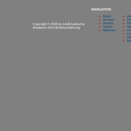
NAVIGATION
News
Aw
Archive
Fil
Articles
Pa
Copyright © 2026 by kAo$ kaotische
Teams
Sp
Amateure ohne $chiesserfahrung
Matches
kA
Ko
Da
Im