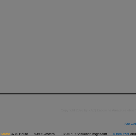
Copyright 2026 by kAo$ kaotische Amateure ohne
Site we
Stats:
3770 Heute 9399 Gestern 13576719 Besucher insgesamt
0 Benutzer
on