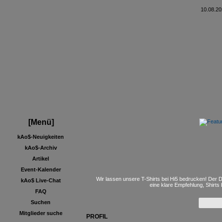
10.08.20
[Menü]
kAo$-Neuigkeiten
kAo$-Archiv
Artikel
Event-Kalender
Wir lassen unsere T-Shirts bei Hi5 bedrucken! Der D
kAo$ Live-Chat
eine klare Empfehlung, Shirts
FAQ
Suchen
Mitglieder suche
PROFIL