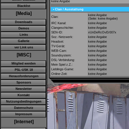
keine Angabe
Blacklist
• Clan / Ausstattung
[Media]
keine Angabe
Clan:
(Seite: keine Angabe)
Downloads
IRC Kanal:
keine Angabe
Clangeschichte:
keine Angabe
Demos
SEN-ID:
xUnDeRcOvEr007x
Links
Soz.-Netzwerk:
keine Angabe
Gallerie
Headset:
keine Angabe
TV-Gerät:
keine Angabe
ver Link uns
WEB-Cam:
keine Angabe
[MISC]
Soundsystem:
keine Angabe
DSL-Verbindung:
keine Angabe
Mitglied werden
Mein Spiel z.Z.:
keine Angabe
Lieblings-Game:
keine Angabe
PSL-USK 18
Online-Zeit:
keine Angabe
Herausforderungen
Sponsors
Newsletter
Kontakt
Nutzungsbedingungen
Datenschutz
Impressum
[Internet]