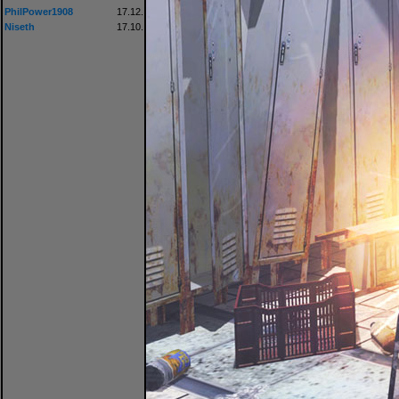
PhilPower1908
17.12.
Niseth
17.10.