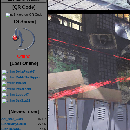
[QR Code]
[TS Server]
Offline
[Last Online]
DeltaPapa07
RobbTheRipper
zwantE
Pfretzschi
Ladde07
SzaSza81
[Newest user]
der_star_wars
07.07.
BlackKittyCat89
27.05.
Bier-Baron69
14.05.