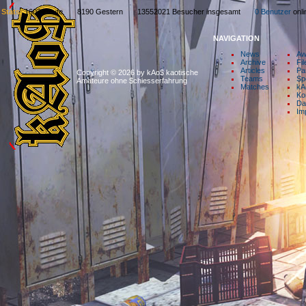
Stats:
1602 Heute 8190 Gestern 13552021 Besucher insgesamt
0 Benutzer
on
NAVIGATION
News
Aw
Archive
Fil
Articles
Pa
Copyright © 2026 by kAo$ kaotische
Teams
Sp
Amateure ohne $chiesserfahrung
Matches
kA
Ko
Da
Im