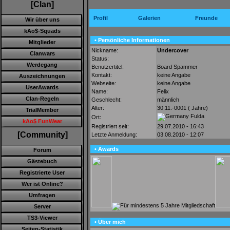
[Clan]
Profil
Galerien
Freunde
Wir über uns
kAo$-Squads
• Persönliche Informationen
Mitglieder
Nickname:
Undercover
Clanwars
Status:
Werdegang
Benutzertitel:
Board Spammer
Kontakt:
keine Angabe
Auszeichnungen
Webseite:
keine Angabe
UserAwards
Name:
Felix
Clan-Regeln
Geschlecht:
männlich
Alter:
30.11.-0001 ( Jahre)
TrialMember
Fulda
Ort:
kAo$ FunWear
Registriert seit:
29.07.2010 - 16:43
[Community]
Letzte Anmeldung:
03.08.2010 - 12:07
• Awards
Forum
Gästebuch
Registrierte User
Wer ist Online?
Umfragen
Server
TS3-Viewer
• Über mich
Seiten-Statistik