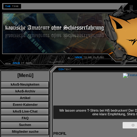
07.08.20
[Menü]
kAo$-Neuigkeiten
kAo$-Archiv
Artikel
Event-Kalender
Wir lassen unsere T-Shirts bei Hi5 bedrucken! Der D
kAo$ Live-Chat
eine klare Empfehlung, Shirts
FAQ
Suchen
Mitglieder suche
PROFIL