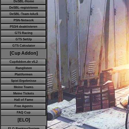
DeSBL-Home
DeSBL-registrieren
DeSBL-Team-kAo$
PSN-Network
PS3/4 deaktivieren
GT5 Racing
GT5 SetUp
GT5 Calculator
[Cup Addon]
CupAddon.de v5.2
Ranglisten
Plattformen
Spiel Ergebnisse
Meine Teams
Meine Tickets
Hall of Fame
Free Agents
FAQ Cup
[ELO]
ELO RankingSystem