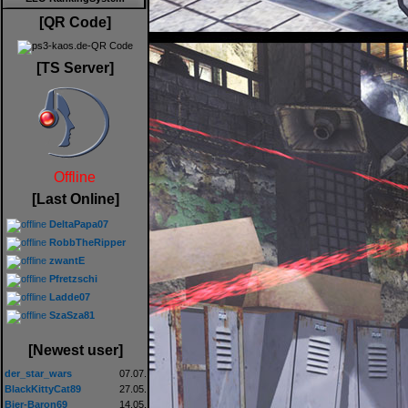
[QR Code]
[TS Server]
Offline
[Last Online]
DeltaPapa07
RobbTheRipper
zwantE
Pfretzschi
Ladde07
SzaSza81
[Newest user]
der_star_wars
07.07.
BlackKittyCat89
27.05.
Bier-Baron69
14.05.