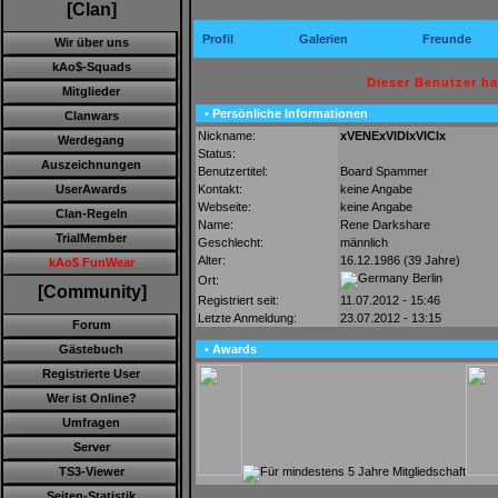
[Clan]
Profil
Galerien
Freunde
Wir über uns
kAo$-Squads
Dieser Benutzer h
Mitglieder
• Persönliche Informationen
Clanwars
Nickname:
xVENExVIDIxVICIx
Werdegang
Status:
Auszeichnungen
Benutzertitel:
Board Spammer
Kontakt:
keine Angabe
UserAwards
Webseite:
keine Angabe
Clan-Regeln
Name:
Rene Darkshare
TrialMember
Geschlecht:
männlich
Alter:
16.12.1986 (39 Jahre)
kAo$ FunWear
Berlin
Ort:
[Community]
Registriert seit:
11.07.2012 - 15:46
Letzte Anmeldung:
23.07.2012 - 13:15
Forum
• Awards
Gästebuch
Registrierte User
Wer ist Online?
Umfragen
Server
TS3-Viewer
Seiten-Statistik