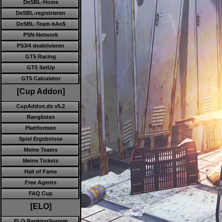
DeSBL-Home
DeSBL-registrieren
DeSBL-Team-kAo$
PSN-Network
PS3/4 deaktivieren
GT5 Racing
GT5 SetUp
GT5 Calculator
[Cup Addon]
CupAddon.de v5.2
Ranglisten
Plattformen
Spiel Ergebnisse
Meine Teams
Meine Tickets
Hall of Fame
Free Agents
FAQ Cup
[ELO]
ELO RankingSystem