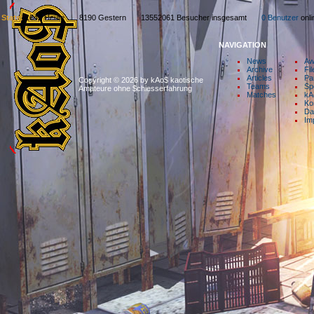
Stats:
1642 Heute 8190 Gestern 13552061 Besucher insgesamt
0 Benutzer
on
NAVIGATION
News
Aw
Archive
Fil
Articles
Pa
Copyright © 2026 by kAo$ kaotische
Teams
Sp
Amateure ohne $chiesserfahrung
Matches
kA
Ko
Da
Im