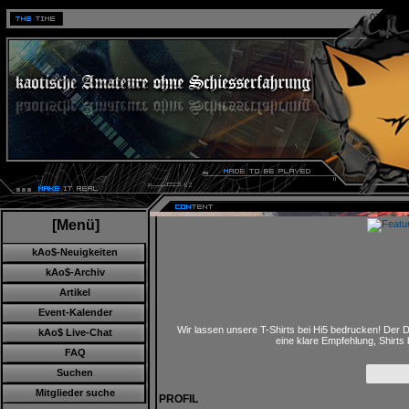
07.08.20
[Menü]
kAo$-Neuigkeiten
kAo$-Archiv
Artikel
Event-Kalender
Wir lassen unsere T-Shirts bei Hi5 bedrucken! Der D
kAo$ Live-Chat
eine klare Empfehlung, Shirts
FAQ
Suchen
Mitglieder suche
PROFIL