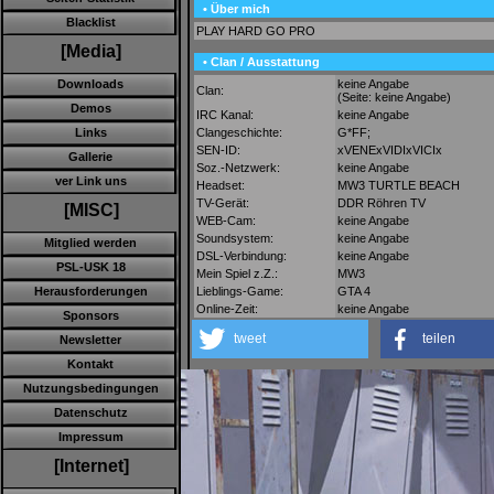
• Über mich
Blacklist
PLAY HARD GO PRO
[Media]
• Clan / Ausstattung
keine Angabe
Downloads
Clan:
(Seite: keine Angabe)
Demos
IRC Kanal:
keine Angabe
Clangeschichte:
G*FF;
Links
SEN-ID:
xVENExVIDIxVICIx
Gallerie
Soz.-Netzwerk:
keine Angabe
ver Link uns
Headset:
MW3 TURTLE BEACH
TV-Gerät:
DDR Röhren TV
[MISC]
WEB-Cam:
keine Angabe
Soundsystem:
keine Angabe
Mitglied werden
DSL-Verbindung:
keine Angabe
PSL-USK 18
Mein Spiel z.Z.:
MW3
Lieblings-Game:
GTA 4
Herausforderungen
Online-Zeit:
keine Angabe
Sponsors
tweet
teilen
Newsletter
Kontakt
Nutzungsbedingungen
Datenschutz
Impressum
[Internet]