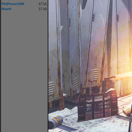
PhilPower1908
17.12.
Niseth
17.10.