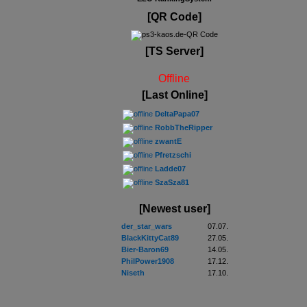
[QR Code]
[TS Server]
Offline
[Last Online]
DeltaPapa07
RobbTheRipper
zwantE
Pfretzschi
Ladde07
SzaSza81
[Newest user]
der_star_wars
07.07.
BlackKittyCat89
27.05.
Bier-Baron69
14.05.
PhilPower1908
17.12.
Niseth
17.10.