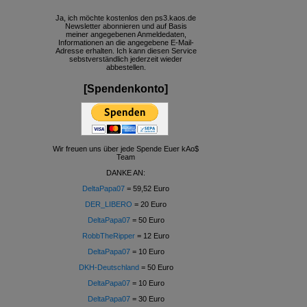
Ja, ich möchte kostenlos den ps3.kaos.de
Newsletter abonnieren und auf Basis
meiner angegebenen Anmeldedaten,
Informationen an die angegebene E-Mail-
Adresse erhalten. Ich kann diesen Service
sebstverständlich jederzeit wieder
abbestellen.
[Spendenkonto]
Wir freuen uns über jede Spende Euer kAo$
Team
DANKE AN:
DeltaPapa07
= 59,52 Euro
DER_LIBERO
= 20 Euro
DeltaPapa07
= 50 Euro
RobbTheRipper
= 12 Euro
DeltaPapa07
= 10 Euro
DKH-Deutschland
= 50 Euro
DeltaPapa07
= 10 Euro
DeltaPapa07
= 30 Euro