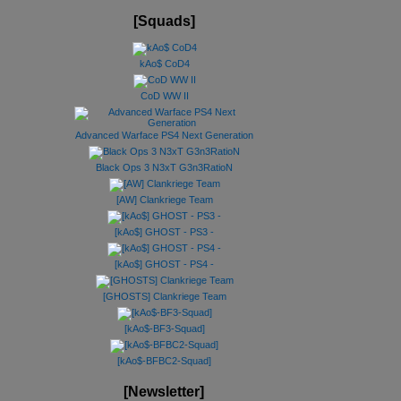
[Squads]
kAo$ CoD4
CoD WW II
Advanced Warface PS4 Next Generation
Black Ops 3 N3xT G3n3RatioN
[AW] Clankriege Team
[kAo$] GHOST - PS3 -
[kAo$] GHOST - PS4 -
[GHOSTS] Clankriege Team
[kAo$-BF3-Squad]
[kAo$-BFBC2-Squad]
[Newsletter]