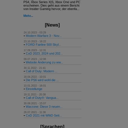
PS4, Xbox Series X|S, Xbox One und PC
erscheinen. Dies geht aus einem Bericht
von Insider Gaming hervor, der ebenfa...
Mehr...
[News]
24.10.2023 - 03:29
•
Modern Warfare 3 - Nov...
23.10.2023 - 16:22
•
FORD Fairline 500 Skyl...
17.09.2023 - 12:31
•
CoD 2023, 2024 und 202...
09.07.2023 - 12:06
•
Website Änderung zu ww...
30.11.2022 - 21:41
•
Call of Duty: Modern ...
18.04.2022 - 10:01
•
Die PS6 wird wohl die ...
10.01.2022 - 16:01
•
Einstellunge
19.11.2021 - 20:38
•
Call of Duty®: Vangua...
30.09.2021 - 15:07
•
Warzone: Diese 3 neuen...
26.07.2021 - 11:38
•
CoD 2021 mit WW2-Sett...
[Sprachen]