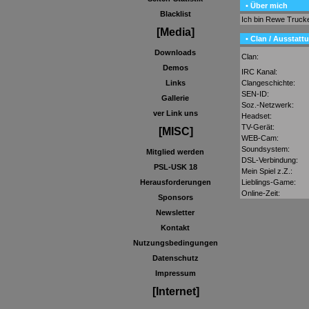
• Über mich
Blacklist
Ich bin Rewe Truc
[Media]
• Clan / Ausstatt
Downloads
Clan:
Demos
IRC Kanal:
Clangeschichte:
Links
SEN-ID:
Gallerie
Soz.-Netzwerk:
ver Link uns
Headset:
TV-Gerät:
[MISC]
WEB-Cam:
Soundsystem:
Mitglied werden
DSL-Verbindung:
PSL-USK 18
Mein Spiel z.Z.:
Lieblings-Game:
Herausforderungen
Online-Zeit:
Sponsors
Newsletter
Kontakt
Nutzungsbedingungen
Datenschutz
Impressum
[Internet]