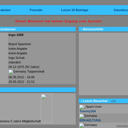
alerien
Freunde
Letzte 10 Beiträge
Gästebu
Dieser Benutzer hat keinen Zugang zum System!
ormationen
• Benutzerbild:
Ingo-3309
Board Spammer
keine Angabe
keine Angabe
Ingo Schulz
männlich
04.12.1975 (50 Jahre)
Toppenstedt
06.05.2012 - 16:06
26.05.2012 - 21:51
• Letzte Besucher
(12)
Tommy164
ERKAELTUNG
5181d19