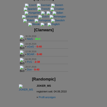
[Clanwars]
30.09.2016
•
NIeS -
40:0
19.08.2016
•
xGeG -
0:40
12.08.2016
•
BOAR -
0:40
04.08.2016
•
PzG -
2:38
28.07.2016
•
Don -
0:40
[Randompic]
JOKER_MS
registriert seit: 04.06.2010
»
Profil anzeigen