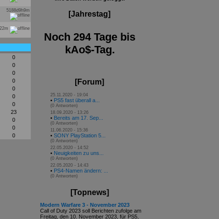
5188d9h9m
[Jahrestag]
h22m
Noch 294 Tage bis
kAo$-Tag.
0
0
0
0
[Forum]
0
25.11.2020 - 19:04
0
•
PS5 fast überall a...
0
(0 Antworten)
23
18.09.2020 - 13:26
•
Bereits am 17. Sep...
0
(0 Antworten)
0
11.06.2020 - 15:36
0
•
SONY PlayStation 5...
(0 Antworten)
22.05.2020 - 14:52
•
Neuigkeiten zu uns...
(0 Antworten)
22.05.2020 - 14:43
•
PS4-Namen ändern: ...
(0 Antworten)
[Topnews]
Modern Warfare 3 - November 2023
Call of Duty 2023 soll Berichten zufolge am
Freitag, den 10. November 2023, für PS5,