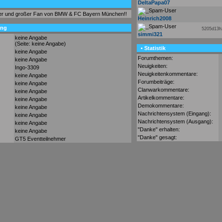
DeltaPapa07
ker und großer Fan von BMW & FC Bayern München!!
Heinrich2008
ung
5205d13
simmi321
keine Angabe
(Seite: keine Angabe)
• Statistik
keine Angabe
Forumthemen:
keine Angabe
Neuigkeiten:
Ingo-3309
Neuigkeitenkommentare:
keine Angabe
Forumbeiträge:
keine Angabe
Clanwarkommentare:
keine Angabe
Artikelkommentare:
keine Angabe
Demokommentare:
keine Angabe
Nachrichtensystem (Eingang):
keine Angabe
Nachrichtensystem (Ausgang):
keine Angabe
"Danke" erhalten:
keine Angabe
"Danke" gesagt:
GT5 Eventteilnehmer