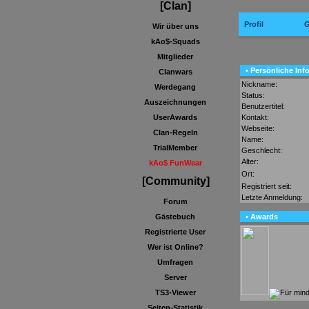
[Clan]
Profil
G
Wir über uns
kAo$-Squads
Mitglieder
• Persönliche Inf
Clanwars
Nickname:
Werdegang
Status:
Auszeichnungen
Benutzertitel:
Kontakt:
UserAwards
Webseite:
Clan-Regeln
Name:
TrialMember
Geschlecht:
Alter:
kAo$ FunWear
Ort:
[Community]
Registriert seit:
Letzte Anmeldung:
Forum
• Awards
Gästebuch
Registrierte User
Wer ist Online?
Umfragen
Server
TS3-Viewer
Seiten-Statistik