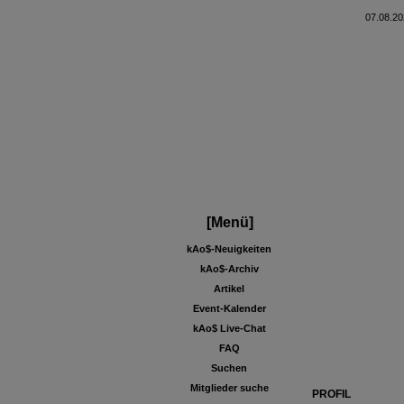
07.08.20
[Menü]
kAo$-Neuigkeiten
kAo$-Archiv
Artikel
Event-Kalender
kAo$ Live-Chat
FAQ
Suchen
Mitglieder suche
PROFIL