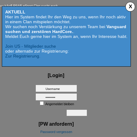
X
$ PS4/5 eSport Clan sucht auch 2023 Competition aktive Mitspieler für Call of Duty MW 2 
AKTUELL
Hier im System findet Ihr den Weg zu uns, wenn Ihr noch aktiv
in einem Clan mitspielen möchtet.
Wir suchen noch Verstärkung zu unserem Team bei
Vanguard
suchen und zerstören HardCore.
.
Meldet Euch gerne hier im System an, wenn Ihr Interesse habt.
Join US - Mitglieder suche
oder alternativ zur Registrierung:
Zur Registrierung.
[Login]
Angemeldet bleiben
[PW anfordern]
Password vergessen