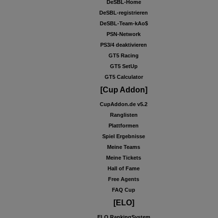
DeSBL-Home
DeSBL-registrieren
DeSBL-Team-kAo$
PSN-Network
PS3/4 deaktivieren
GT5 Racing
GT5 SetUp
GT5 Calculator
[Cup Addon]
CupAddon.de v5.2
Ranglisten
Plattformen
Spiel Ergebnisse
Meine Teams
Meine Tickets
Hall of Fame
Free Agents
FAQ Cup
[ELO]
ELO RankingSystem