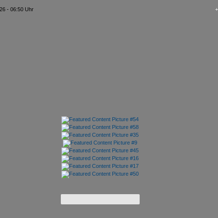
26 - 06:50 Uhr
+++ kAo