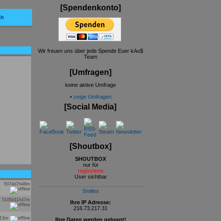
[Spendenkonto]
ch
Wir freuen uns über jede Spende Euer kAo$
Team
[Umfragen]
keine aktive Umfrage
•
zeige Umfragen
[Social Media]
[Shoutbox]
SHOUTBOX
nur für
registrierte
User sichtbar
5074d7h48m
Smilies
5105d11h47m
Ihre IP Adresse:
216.73.217.31
h13m
Ihre Daten werden geloggt!