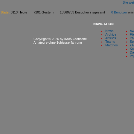
Site we
Stats:
3113 Heute 7201 Gestern 13560733 Besucher insgesamt
0 Benutzer
on
NAVIGATION
News
Aw
Archive
Fil
Articles
Pa
Copyright © 2026 by kAo$ kaotische
Teams
Sp
Amateure ohne $chiesserfahrung
Matches
kA
Ko
Da
Im