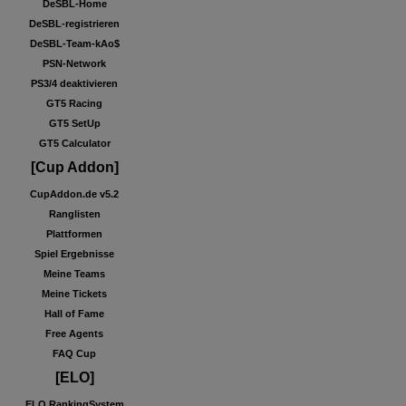
DeSBL-Home
DeSBL-registrieren
DeSBL-Team-kAo$
PSN-Network
PS3/4 deaktivieren
GT5 Racing
GT5 SetUp
GT5 Calculator
[Cup Addon]
CupAddon.de v5.2
Ranglisten
Plattformen
Spiel Ergebnisse
Meine Teams
Meine Tickets
Hall of Fame
Free Agents
FAQ Cup
[ELO]
ELO RankingSystem