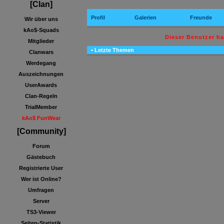
[Clan]
Profil
Galerien
Freunde
Wir über uns
kAo$-Squads
Dieser Benutzer h
Mitglieder
• Letzte Themen
Clanwars
Werdegang
Auszeichnungen
UserAwards
Clan-Regeln
TrialMember
kAo$ FunWear
[Community]
Forum
Gästebuch
Registrierte User
Wer ist Online?
Umfragen
Server
TS3-Viewer
Seiten-Statistik