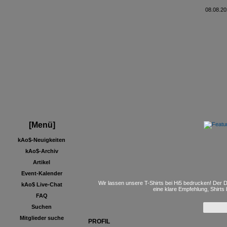
08.08.20
[Menü]
kAo$-Neuigkeiten
kAo$-Archiv
Artikel
Event-Kalender
Wir lassen unsere T-Shirts bei Hi5 bedrucken! Der D
kAo$ Live-Chat
eine klare Empfehlung, Shirts
FAQ
Suchen
Mitglieder suche
PROFIL