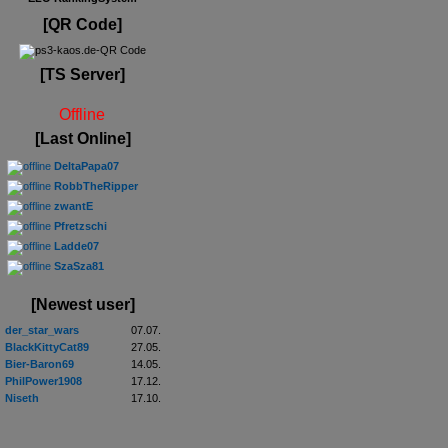
[QR Code]
[TS Server]
Offline
[Last Online]
DeltaPapa07
RobbTheRipper
zwantE
Pfretzschi
Ladde07
SzaSza81
[Newest user]
der_star_wars
07.07.
BlackKittyCat89
27.05.
Bier-Baron69
14.05.
PhilPower1908
17.12.
Niseth
17.10.