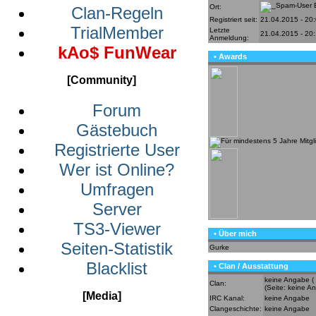
Ort:
Clan-Regeln
Registriert seit:
21.04.2015 - 20
TrialMember
Letzte
21.04.2015 - 20
Anmeldung:
kAo$ FunWear
• Awards
[Community]
Forum
Gästebuch
Registrierte User
Wer ist Online?
Umfragen
Server
TS3-Viewer
• Über mich
Seiten-Statistik
Gurke
Blacklist
• Clan / Ausstattung
keine Angabe (
Clan:
(Seite: keine A
[Media]
IRC Kanal:
keine Angabe
Clangeschichte:
keine Angabe