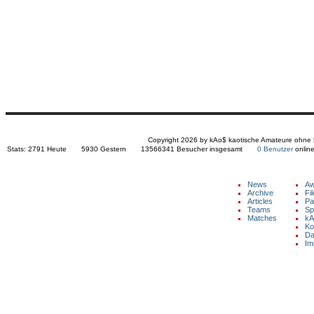
Copyright 2026 by kAo$ kaotische Amateure ohne
Stats:
2791 Heute 5930 Gestern 13566341 Besucher insgesamt
0 Benutzer
onl
NAVIGATION
News
Aw
Archive
Fi
Articles
Pa
Copyright © 2026 by kAo$ kaotische
Teams
Sp
Amateure ohne $chiesserfahrung
Matches
kA
Ko
Da
Im