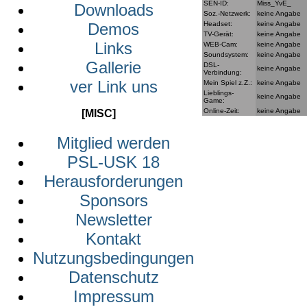
SEN-ID:
Miss_YvE_
Downloads
Soz.-Netzwerk:
keine Angabe
Headset:
keine Angabe
Demos
TV-Gerät:
keine Angabe
Links
WEB-Cam:
keine Angabe
Soundsystem:
keine Angabe
Gallerie
DSL-
keine Angabe
Verbindung:
ver Link uns
Mein Spiel z.Z.:
keine Angabe
Lieblings-
keine Angabe
Game:
Online-Zeit:
keine Angabe
[MISC]
Mitglied werden
PSL-USK 18
Herausforderungen
Sponsors
Newsletter
Kontakt
Nutzungsbedingungen
Datenschutz
Impressum