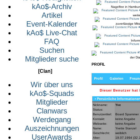
kAo$-Archiv
Nagelfee in Hamburg
Artikel
weit
Event-Kalender
zuverlässige Mitspi
kAo$ Live-Chat
FAQ
Infor
Suchen
Mitglieder suche
der Di
PROFIL
[Clan]
Profil
Galerien
Freun
Wir über uns
Dieser Benutzer hat
kAo$-Squads
• Persönliche Informatione
Mitglieder
Nickname:
Yve
Clanwars
Status:
Benutzertitel:
Board Spammer
Werdegang
Kontakt:
keine Angabe
Webseite:
keine Angabe
Auszeichnungen
Name:
Yvette Stanzel
Geschlecht:
weiblich
UserAwards
Alter:
19.07.1994 (32 