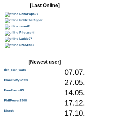
[Last Online]
DeltaPapa07
RobbTheRipper
zwantE
Pfretzschi
Ladde07
SzaSza81
[Newest user]
der_star_wars
07.07.
BlackKittyCat89
27.05.
Bier-Baron69
14.05.
PhilPower1908
17.12.
Niseth
17.10.