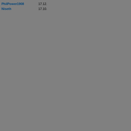
PhilPower1908
17.12.
Niseth
17.10.