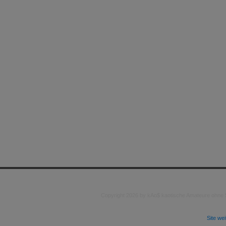
Copyright 2026 by kAo$ kaotische Amateure ohne
Site we