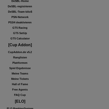
DeSBL-Home
DeSBL-registrieren
DeSBL-Team-kAo$
PSN-Network
PS3/4 deaktivieren
GT5 Racing
GT5 SetUp
GT5 Calculator
[Cup Addon]
CupAddon.de v5.2
Ranglisten
Plattformen
Spiel Ergebnisse
Meine Teams
Meine Tickets
Hall of Fame
Free Agents
FAQ Cup
[ELO]
ELO RankingSystem