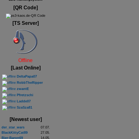
[QR Code]
[TS Server]
Offline
[Last Online]
DeltaPapa07
RobbTheRipper
zwantE
Pfretzschi
Ladde07
SzaSza81
[Newest user]
der_star_wars
07.07.
BlackKittyCat89
27.05.
Bier-Baron69
14.05.