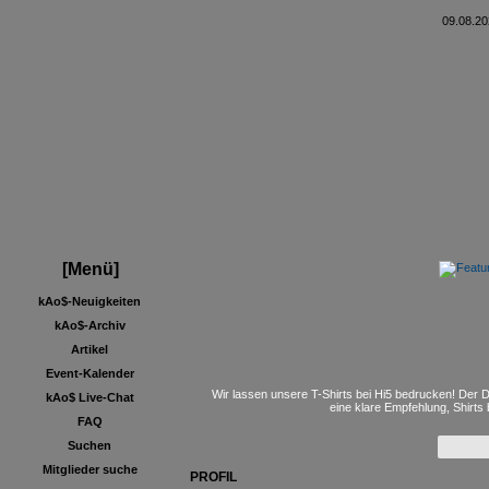
09.08.20
[Menü]
kAo$-Neuigkeiten
kAo$-Archiv
Artikel
Event-Kalender
Wir lassen unsere T-Shirts bei Hi5 bedrucken! Der D
kAo$ Live-Chat
eine klare Empfehlung, Shirts
FAQ
Suchen
Mitglieder suche
PROFIL