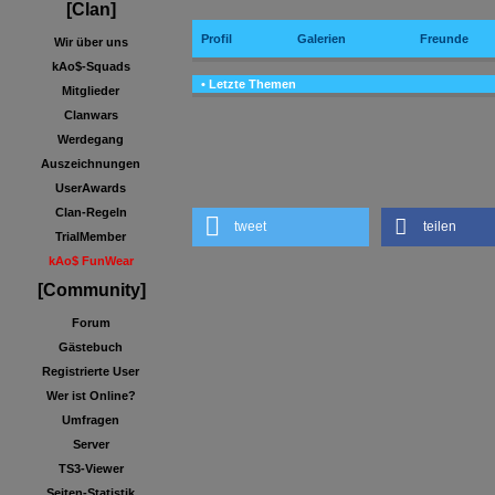
[Clan]
Profil
Galerien
Freunde
Wir über uns
kAo$-Squads
• Letzte Themen
Mitglieder
Clanwars
Werdegang
Auszeichnungen
UserAwards
Clan-Regeln
tweet
teilen
TrialMember
kAo$ FunWear
[Community]
Forum
Gästebuch
Registrierte User
Wer ist Online?
Umfragen
Server
TS3-Viewer
Seiten-Statistik