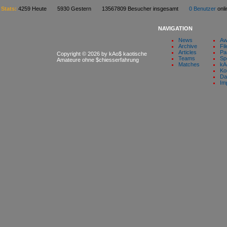
Stats:
4259 Heute 5930 Gestern 13567809 Besucher insgesamt
0 Benutzer
on
NAVIGATION
News
Aw
Archive
Fil
Articles
Pa
Copyright © 2026 by kAo$ kaotische
Teams
Sp
Amateure ohne $chiesserfahrung
Matches
kA
Ko
Da
Im