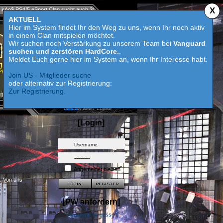
X
n sucht auch 2023 Competition aktive Mitspieler für Call of Duty MW 2 - HardCore suchen 
AKTUELL
Hier im System findet Ihr den Weg zu uns, wenn Ihr noch aktiv
in einem Clan mitspielen möchtet.
Wir suchen noch Verstärkung zu unserem Team bei
Vanguard
suchen und zerstören HardCore.
.
Meldet Euch gerne hier im System an, wenn Ihr Interesse habt.
Join US - Mitglieder suche
oder alternativ zur Registrierung:
Zur Registrierung.
[Login]
Angemeldet bleiben
t. Von uns
[PW anfordern]
Password vergessen