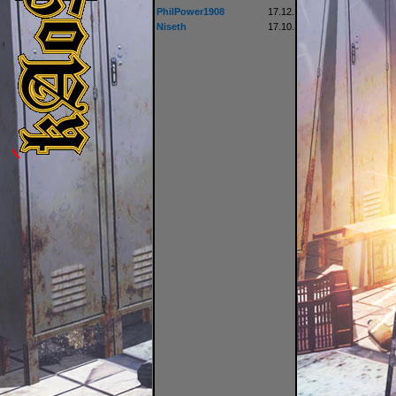
PhilPower1908
17.12.
Niseth
17.10.