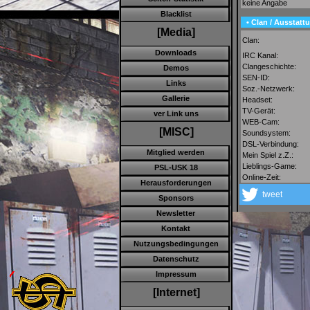
keine Angabe
Blacklist
• Clan / Ausstatt
[Media]
Clan:
Downloads
IRC Kanal:
Clangeschichte:
Demos
SEN-ID:
Links
Soz.-Netzwerk:
Gallerie
Headset:
TV-Gerät:
ver Link uns
WEB-Cam:
[MISC]
Soundsystem:
DSL-Verbindung:
Mitglied werden
Mein Spiel z.Z.:
Lieblings-Game:
PSL-USK 18
Online-Zeit:
Herausforderungen
tweet
Sponsors
Newsletter
Kontakt
Nutzungsbedingungen
Datenschutz
Impressum
[Internet]