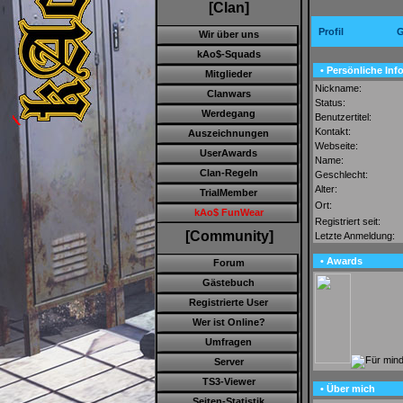
[Clan]
Profil
G
Wir über uns
kAo$-Squads
• Persönliche Inf
Mitglieder
Nickname:
Clanwars
Status:
Werdegang
Benutzertitel:
Kontakt:
Auszeichnungen
Webseite:
UserAwards
Name:
Clan-Regeln
Geschlecht:
Alter:
TrialMember
Ort:
kAo$ FunWear
Registriert seit:
[Community]
Letzte Anmeldung:
• Awards
Forum
Gästebuch
Registrierte User
Wer ist Online?
Umfragen
Server
TS3-Viewer
• Über mich
Seiten-Statistik