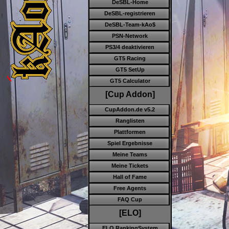
DeSBL-Home
DeSBL-registrieren
DeSBL-Team-kAo$
PSN-Network
PS3/4 deaktivieren
GT5 Racing
GT5 SetUp
GT5 Calculator
[Cup Addon]
CupAddon.de v5.2
Ranglisten
Plattformen
Spiel Ergebnisse
Meine Teams
Meine Tickets
Hall of Fame
Free Agents
FAQ Cup
[ELO]
ELO RankingSystem