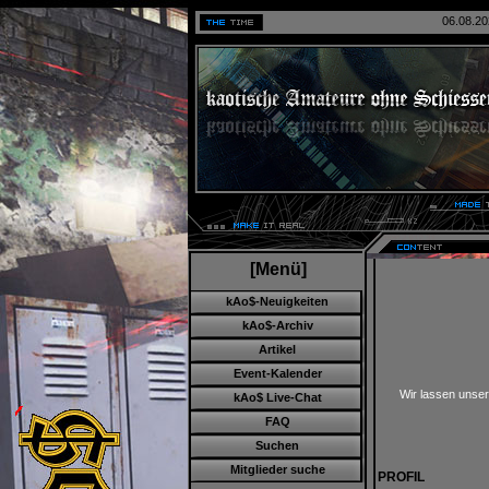
06.08.20
[Menü]
kAo$-Neuigkeiten
kAo$-Archiv
Artikel
Event-Kalender
Wir lassen unser
kAo$ Live-Chat
FAQ
Suchen
Mitglieder suche
PROFIL