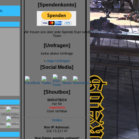
[Spendenkonto]
ch
Wir freuen uns über jede Spende Euer kAo$
Team
[Umfragen]
keine aktive Umfrage
•
zeige Umfragen
[Social Media]
[Shoutbox]
SHOUTBOX
nur für
registrierte
h22m
User sichtbar
4353d17h29m
Smilies
d24m
Ihre IP Adresse:
216.73.217.47
Ihre Daten werden geloggt!