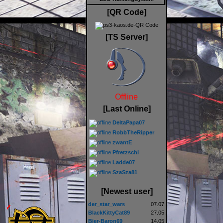
[QR Code]
[TS Server]
Offline
[Last Online]
DeltaPapa07
RobbTheRipper
zwantE
Pfretzschi
Ladde07
SzaSza81
[Newest user]
der_star_wars
07.07.
BlackKittyCat89
27.05.
Bier-Baron69
14.05.