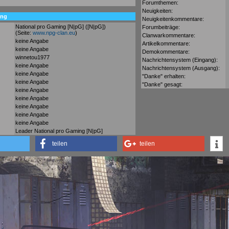
Forumthemen:
Neuigkeiten:
ung
Neuigkeitenkommentare:
National pro Gaming [N|pG] ([N|pG])
Forumbeiträge:
(Seite:
www.npg-clan.eu
)
Clanwarkommentare:
keine Angabe
Artikelkommentare:
keine Angabe
Demokommentare:
winnetou1977
Nachrichtensystem (Eingang):
keine Angabe
Nachrichtensystem (Ausgang):
keine Angabe
"Danke" erhalten:
keine Angabe
"Danke" gesagt:
keine Angabe
keine Angabe
keine Angabe
keine Angabe
keine Angabe
Leader National pro Gaming [N|pG]
teilen
teilen