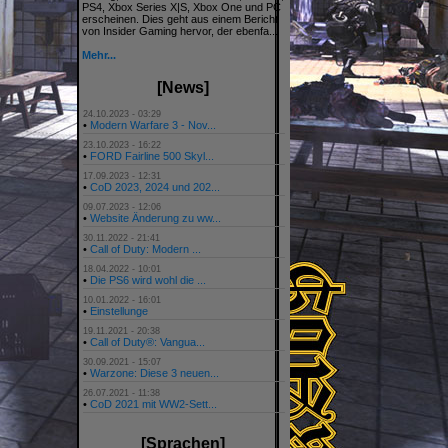
PS4, Xbox Series X|S, Xbox One und PC
erscheinen. Dies geht aus einem Bericht
von Insider Gaming hervor, der ebenfa...
Mehr...
[News]
24.10.2023 - 03:29
•
Modern Warfare 3 - Nov...
23.10.2023 - 16:22
•
FORD Fairline 500 Skyl...
17.09.2023 - 12:31
•
CoD 2023, 2024 und 202...
09.07.2023 - 12:06
•
Website Änderung zu ww...
30.11.2022 - 21:41
•
Call of Duty: Modern ...
18.04.2022 - 10:01
•
Die PS6 wird wohl die ...
10.01.2022 - 16:01
•
Einstellunge
19.11.2021 - 20:38
•
Call of Duty®: Vangua...
30.09.2021 - 15:07
•
Warzone: Diese 3 neuen...
26.07.2021 - 11:38
•
CoD 2021 mit WW2-Sett...
[Sprachen]