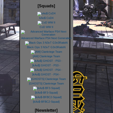
[Squads]
kAo$ CoD4
CoD WW II
Advanced Warface PS4 Next Generation
Black Ops 3 N3xT G3n3RatioN
[AW] Clankriege Team
[kAo$] GHOST - PS3 -
[kAo$] GHOST - PS4 -
[GHOSTS] Clankriege Team
[kAo$-BF3-Squad]
[kAo$-BFBC2-Squad]
[Newsletter]