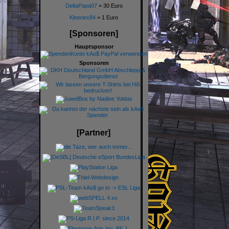
DeltaPapa07
= 30 Euro
Kleenex84
= 1 Euro
[Sponsoren]
Hauptsponsor
Sponsoren
[Partner]