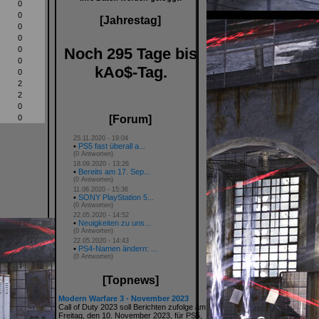
0
0
[Jahrestag]
0
0
Noch 295 Tage bis
0
0
kAo$-Tag.
0
2
2
0
0
[Forum]
25.11.2020 - 19:04
•
PS5 fast überall a...
(0 Antworten)
18.09.2020 - 13:26
•
Bereits am 17. Sep...
(0 Antworten)
11.06.2020 - 15:36
•
SONY PlayStation 5...
(0 Antworten)
22.05.2020 - 14:52
•
Neuigkeiten zu uns...
(0 Antworten)
22.05.2020 - 14:43
•
PS4-Namen ändern: ...
(0 Antworten)
[Topnews]
Modern Warfare 3 - November 2023
Call of Duty 2023 soll Berichten zufolge am
Freitag, den 10. November 2023, für PS5,