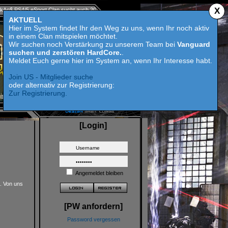
X
 Clan sucht auch 2023 Competition aktive Mitspieler für Call of Duty MW 2 - HardCore suc
AKTUELL
Hier im System findet Ihr den Weg zu uns, wenn Ihr noch aktiv
in einem Clan mitspielen möchtet.
Wir suchen noch Verstärkung zu unserem Team bei
Vanguard
suchen und zerstören HardCore.
.
Meldet Euch gerne hier im System an, wenn Ihr Interesse habt.
Join US - Mitglieder suche
oder alternativ zur Registrierung:
Zur Registrierung.
[Login]
Angemeldet bleiben
t. Von uns
[PW anfordern]
Password vergessen