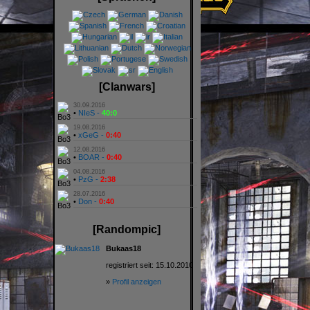
[Clanwars]
30.09.2016
•
NIeS -
40:0
19.08.2016
•
xGeG -
0:40
12.08.2016
•
BOAR -
0:40
04.08.2016
•
PzG -
2:38
28.07.2016
•
Don -
0:40
[Randompic]
Bukaas18
registriert seit: 15.10.2010
»
Profil anzeigen