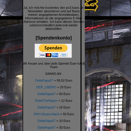
Ja, ich möchte kostenlos den ps3.kaos.de
Newsletter abonnieren und auf Basis
meiner angegebenen Anmeldedaten,
Informationen an die angegebene E-Mail-
Adresse erhalten. Ich kann diesen Service
sebstverständlich jederzeit wieder
abbestellen.
[Spendenkonto]
Wir freuen uns über jede Spende Euer kAo$
Team
DANKE AN:
DeltaPapa07
= 59,52 Euro
DER_LIBERO
= 20 Euro
DeltaPapa07
= 50 Euro
RobbTheRipper
= 12 Euro
DeltaPapa07
= 10 Euro
DKH-Deutschland
= 50 Euro
DeltaPapa07
= 10 Euro
DeltaPapa07
= 30 Euro