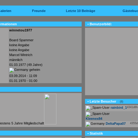
alerien
Freunde
Letzte 10 Beiträge
Gästebu
ormationen
• Benutzerbild:
winnetou1977
Board Spammer
keine Angabe
keine Angabe
Marcel Wintrich
männlich
01.03.1977 (49 Jahre)
geheim
03.09.2014 - 11:09
01.01.1970 - 01:00
• Letzte Besucher
(8)
rainbird_1
4341d8
Kleenex84
DeltaPapa07
4355
• Statistik