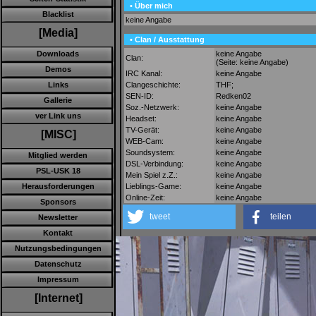
• Über mich
Blacklist
keine Angabe
[Media]
• Clan / Ausstattung
keine Angabe
Downloads
Clan:
(Seite: keine Angabe)
Demos
IRC Kanal:
keine Angabe
Clangeschichte:
THF;
Links
SEN-ID:
Redken02
Gallerie
Soz.-Netzwerk:
keine Angabe
ver Link uns
Headset:
keine Angabe
TV-Gerät:
keine Angabe
[MISC]
WEB-Cam:
keine Angabe
Soundsystem:
keine Angabe
Mitglied werden
DSL-Verbindung:
keine Angabe
PSL-USK 18
Mein Spiel z.Z.:
keine Angabe
Lieblings-Game:
keine Angabe
Herausforderungen
Online-Zeit:
keine Angabe
Sponsors
tweet
teilen
Newsletter
Kontakt
Nutzungsbedingungen
Datenschutz
Impressum
[Internet]