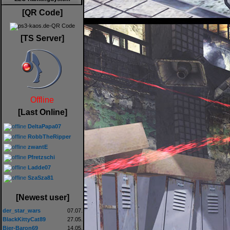
[QR Code]
[TS Server]
Offline
[Last Online]
DeltaPapa07
RobbTheRipper
zwantE
Pfretzschi
Ladde07
SzaSza81
[Newest user]
der_star_wars
07.07.
BlackKittyCat89
27.05.
Bier-Baron69
14.05.