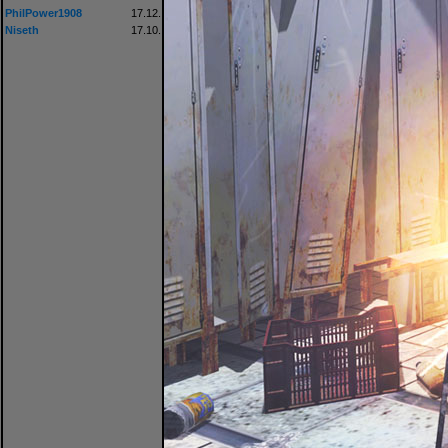
PhilPower1908
17.12.
Niseth
17.10.