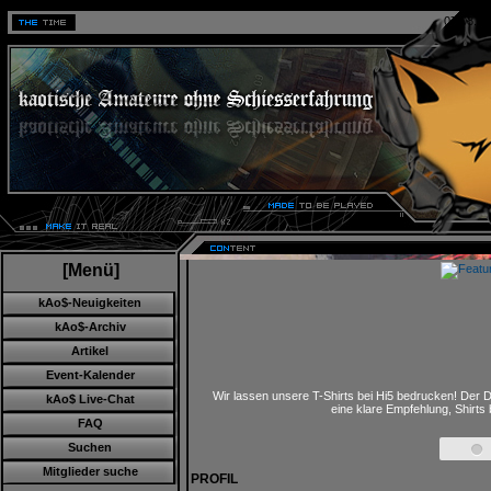
07.08.20
[Menü]
kAo$-Neuigkeiten
kAo$-Archiv
Artikel
Event-Kalender
Wir lassen unsere T-Shirts bei Hi5 bedrucken! Der D
kAo$ Live-Chat
eine klare Empfehlung, Shirts
FAQ
Suchen
Mitglieder suche
PROFIL