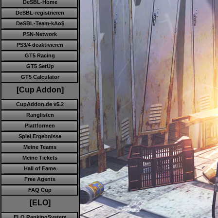
DeSBL-Home
DeSBL-registrieren
DeSBL-Team-kAo$
PSN-Network
PS3/4 deaktivieren
GT5 Racing
GT5 SetUp
GT5 Calculator
[Cup Addon]
CupAddon.de v5.2
Ranglisten
Plattformen
Spiel Ergebnisse
Meine Teams
Meine Tickets
Hall of Fame
Free Agents
FAQ Cup
[ELO]
ELO RankingSystem