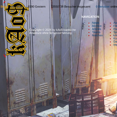
Stats:
319 Heute 8190 Gestern 13550738 Besucher insgesamt
0 Benutzer
onl
NAVIGATION
News
Aw
Archive
Fil
Articles
Pa
Copyright © 2026 by kAo$ kaotische
Teams
Sp
Amateure ohne $chiesserfahrung
Matches
kA
Ko
Da
Im