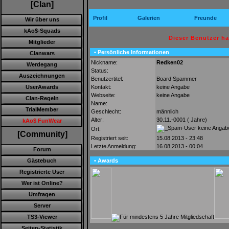
[Clan]
Profil
Galerien
Freunde
Wir über uns
kAo$-Squads
Dieser Benutzer h
Mitglieder
• Persönliche Informationen
Clanwars
Nickname:
Redken02
Werdegang
Status:
Auszeichnungen
Benutzertitel:
Board Spammer
Kontakt:
keine Angabe
UserAwards
Webseite:
keine Angabe
Clan-Regeln
Name:
TrialMember
Geschlecht:
männlich
Alter:
30.11.-0001 ( Jahre)
kAo$ FunWear
keine Angab
Ort:
[Community]
Registriert seit:
15.08.2013 - 23:48
Letzte Anmeldung:
16.08.2013 - 00:04
Forum
• Awards
Gästebuch
Registrierte User
Wer ist Online?
Umfragen
Server
TS3-Viewer
Seiten-Statistik