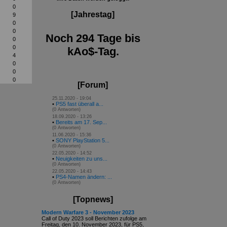
0
[Jahrestag]
9
0
0
Noch 294 Tage bis
0
0
kAo$-Tag.
4
0
0
0
[Forum]
25.11.2020 - 19:04
•
PS5 fast überall a...
(0 Antworten)
18.09.2020 - 13:26
•
Bereits am 17. Sep...
(0 Antworten)
11.06.2020 - 15:36
•
SONY PlayStation 5...
(0 Antworten)
22.05.2020 - 14:52
•
Neuigkeiten zu uns...
(0 Antworten)
22.05.2020 - 14:43
•
PS4-Namen ändern: ...
(0 Antworten)
[Topnews]
Modern Warfare 3 - November 2023
Call of Duty 2023 soll Berichten zufolge am
Freitag, den 10. November 2023, für PS5,