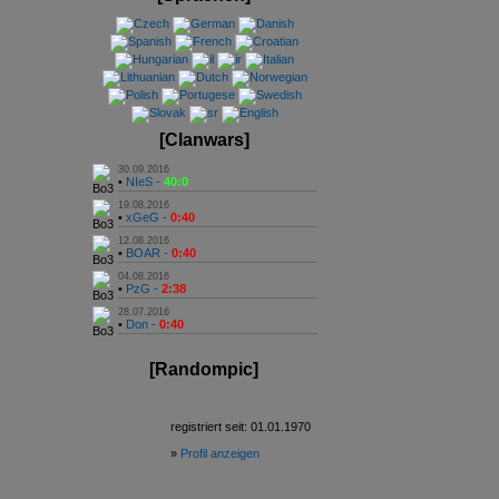
[Clanwars]
30.09.2016
•
NIeS -
40:0
19.08.2016
•
xGeG -
0:40
12.08.2016
•
BOAR -
0:40
04.08.2016
•
PzG -
2:38
28.07.2016
•
Don -
0:40
[Randompic]
registriert seit: 01.01.1970
»
Profil anzeigen