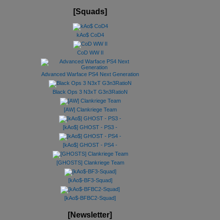
[Squads]
kAo$ CoD4
CoD WW II
Advanced Warface PS4 Next Generation
Black Ops 3 N3xT G3n3RatioN
[AW] Clankriege Team
[kAo$] GHOST - PS3 -
[kAo$] GHOST - PS4 -
[GHOSTS] Clankriege Team
[kAo$-BF3-Squad]
[kAo$-BFBC2-Squad]
[Newsletter]