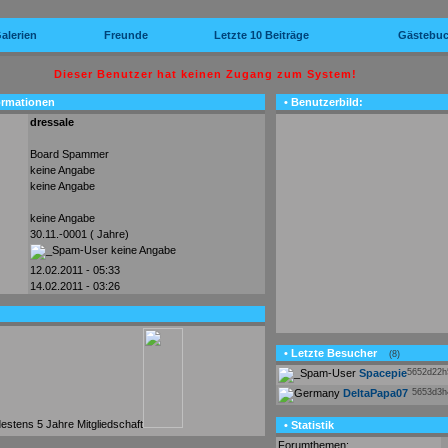
alerien
Freunde
Letzte 10 Beiträge
Gästebu
Dieser Benutzer hat keinen Zugang zum System!
ormationen
• Benutzerbild:
dressale
Board Spammer
keine Angabe
keine Angabe
keine Angabe
30.11.-0001 ( Jahre)
keine Angabe
12.02.2011 - 05:33
14.02.2011 - 03:26
• Letzte Besucher
(8)
Spacepie
5652d22
DeltaPapa07
5653d3
• Statistik
Forumthemen: