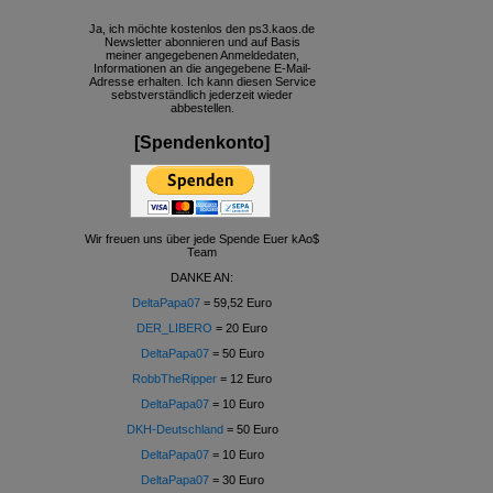
Ja, ich möchte kostenlos den ps3.kaos.de
Newsletter abonnieren und auf Basis
meiner angegebenen Anmeldedaten,
Informationen an die angegebene E-Mail-
Adresse erhalten. Ich kann diesen Service
sebstverständlich jederzeit wieder
abbestellen.
[Spendenkonto]
Wir freuen uns über jede Spende Euer kAo$
Team
DANKE AN:
DeltaPapa07
= 59,52 Euro
DER_LIBERO
= 20 Euro
DeltaPapa07
= 50 Euro
RobbTheRipper
= 12 Euro
DeltaPapa07
= 10 Euro
DKH-Deutschland
= 50 Euro
DeltaPapa07
= 10 Euro
DeltaPapa07
= 30 Euro