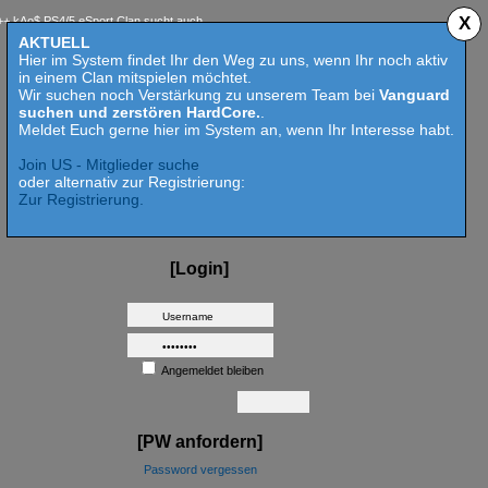
X
$ PS4/5 eSport Clan sucht auch 2023 Competition aktive Mitspieler für Call of Duty MW 2 -
AKTUELL
Hier im System findet Ihr den Weg zu uns, wenn Ihr noch aktiv
in einem Clan mitspielen möchtet.
Wir suchen noch Verstärkung zu unserem Team bei
Vanguard
suchen und zerstören HardCore.
.
Meldet Euch gerne hier im System an, wenn Ihr Interesse habt.
Join US - Mitglieder suche
oder alternativ zur Registrierung:
Zur Registrierung.
[Login]
Angemeldet bleiben
[PW anfordern]
Password vergessen