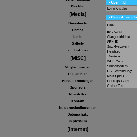
• Über mich
Blacklist
keine Angabe
[Media]
• Clan / Ausstatt
Downloads
Clan:
Demos
IRC Kanal:
Clangeschichte:
Links
SEN-ID:
Gallerie
Soz.-Netzwerk:
ver Link uns
Headset:
TV-Gerät:
[MISC]
WEB-Cam:
Soundsystem:
Mitglied werden
DSL-Verbindung:
PSL-USK 18
Mein Spiel z.Z.:
Lieblings-Game:
Herausforderungen
Online-Zeit:
Sponsors
Newsletter
Kontakt
Nutzungsbedingungen
Datenschutz
Impressum
[Internet]