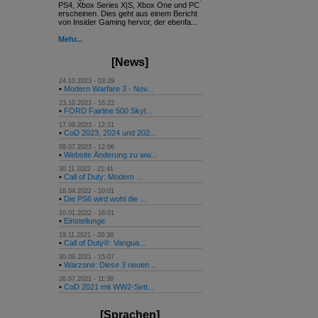
PS4, Xbox Series X|S, Xbox One und PC
erscheinen. Dies geht aus einem Bericht
von Insider Gaming hervor, der ebenfa...
Mehr...
[News]
24.10.2023 - 03:29
•
Modern Warfare 3 - Nov...
23.10.2023 - 16:22
•
FORD Fairline 500 Skyl...
17.09.2023 - 12:31
•
CoD 2023, 2024 und 202...
09.07.2023 - 12:06
•
Website Änderung zu ww...
30.11.2022 - 21:41
•
Call of Duty: Modern ...
18.04.2022 - 10:01
•
Die PS6 wird wohl die ...
10.01.2022 - 16:01
•
Einstellunge
19.11.2021 - 20:38
•
Call of Duty®: Vangua...
30.09.2021 - 15:07
•
Warzone: Diese 3 neuen...
26.07.2021 - 11:38
•
CoD 2021 mit WW2-Sett...
[Sprachen]