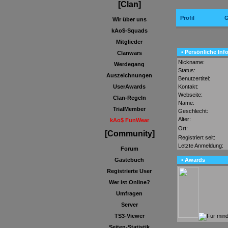
[Clan]
Profil
G
Wir über uns
kAo$-Squads
Mitglieder
• Persönliche Inf
Clanwars
Nickname:
Werdegang
Status:
Auszeichnungen
Benutzertitel:
Kontakt:
UserAwards
Webseite:
Clan-Regeln
Name:
TrialMember
Geschlecht:
Alter:
kAo$ FunWear
Ort:
[Community]
Registriert seit:
Letzte Anmeldung:
Forum
• Awards
Gästebuch
Registrierte User
Wer ist Online?
Umfragen
Server
TS3-Viewer
Seiten-Statistik