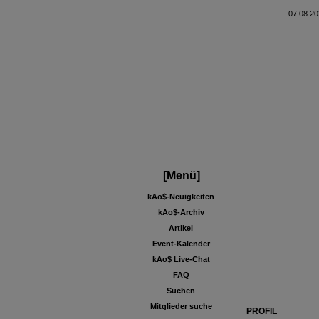
07.08.20
[Menü]
kAo$-Neuigkeiten
kAo$-Archiv
Artikel
Event-Kalender
kAo$ Live-Chat
FAQ
Suchen
Mitglieder suche
PROFIL