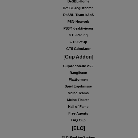
DeSBL-Home
DeSBL-registrieren
DeSBL-Team-kAo$
PSN-Network
PS3/4 deaktivieren
GT5 Racing
GT5 SetUp
GT5 Calculator
[Cup Addon]
CupAddon.de v5.2
Ranglisten
Plattformen
Spiel Ergebnisse
Meine Teams
Meine Tickets
Hall of Fame
Free Agents
FAQ Cup
[ELO]
ELO RankingSystem