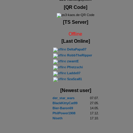
[QR Code]
[TS Server]
Offline
[Last Online]
DeltaPapa07
RobbTheRipper
zwantE
Pfretzschi
Ladde07
SzaSza81
[Newest user]
der_star_wars
07.07.
BlackKittyCat89
27.05.
Bier-Baron69
14.05.
PhilPower1908
17.12.
Niseth
17.10.