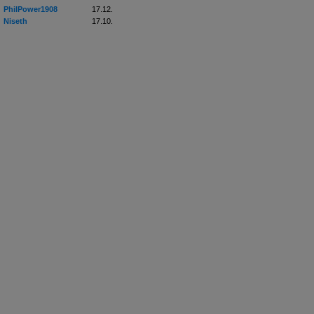
PhilPower1908
17.12.
Niseth
17.10.