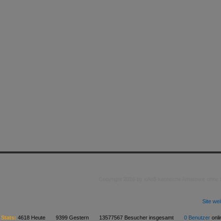
Copyright 2026 by kAo$ kaotische Amateure ohne
Site we
Stats:
4618 Heute 9399 Gestern 13577567 Besucher insgesamt
0 Benutzer
on