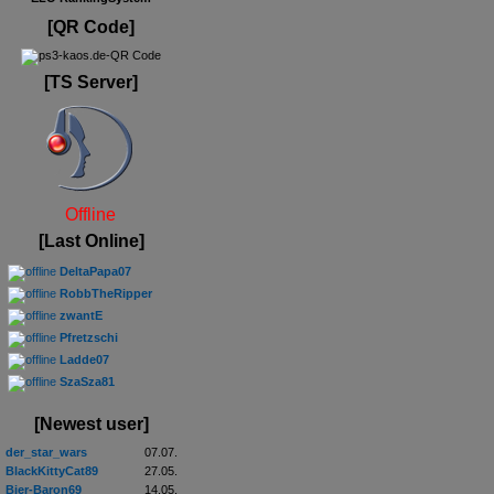
[QR Code]
[TS Server]
Offline
[Last Online]
DeltaPapa07
RobbTheRipper
zwantE
Pfretzschi
Ladde07
SzaSza81
[Newest user]
der_star_wars
07.07.
BlackKittyCat89
27.05.
Bier-Baron69
14.05.