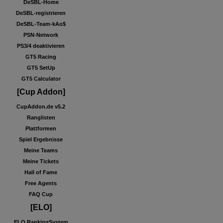
DeSBL-Home
DeSBL-registrieren
DeSBL-Team-kAo$
PSN-Network
PS3/4 deaktivieren
GT5 Racing
GT5 SetUp
GT5 Calculator
[Cup Addon]
CupAddon.de v5.2
Ranglisten
Plattformen
Spiel Ergebnisse
Meine Teams
Meine Tickets
Hall of Fame
Free Agents
FAQ Cup
[ELO]
ELO RankingSystem