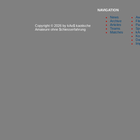
NAVIGATION
News
Aw
Archive
Fil
Articles
Pa
Copyright © 2026 by kAo$ kaotische
Teams
Sp
Amateure ohne $chiesserfahrung
Matches
kA
Ko
Da
Im