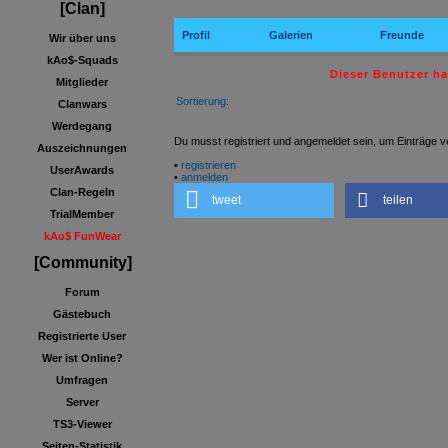
[Clan]
Profil
Galerien
Freunde
Wir über uns
kAo$-Squads
Dieser Benutzer h
Mitglieder
Sortierung:
Clanwars
Werdegang
Du musst registriert und angemeldet sein, um Einträge v
Auszeichnungen
•
registrieren
UserAwards
•
anmelden
Clan-Regeln
tweet
teilen
TrialMember
kAo$ FunWear
[Community]
Forum
Gästebuch
Registrierte User
Wer ist Online?
Umfragen
Server
TS3-Viewer
Seiten-Statistik