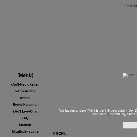
10.08.20
[Menü]
kAo$-Neuigkeiten
kAo$-Archiv
Artikel
Event-Kalender
Wir lassen unsere T-Shirts bei Hi5 bedrucken! Der D
kAo$ Live-Chat
eine klare Empfehlung, Shirts
FAQ
Suchen
Mitglieder suche
PROFIL