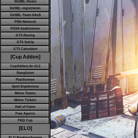
DeSBL-Home
DeSBL-registrieren
DeSBL-Team-kAo$
PSN-Network
PS3/4 deaktivieren
GT5 Racing
GT5 SetUp
GT5 Calculator
[Cup Addon]
CupAddon.de v5.2
Ranglisten
Plattformen
Spiel Ergebnisse
Meine Teams
Meine Tickets
Hall of Fame
Free Agents
FAQ Cup
[ELO]
ELO RankingSystem