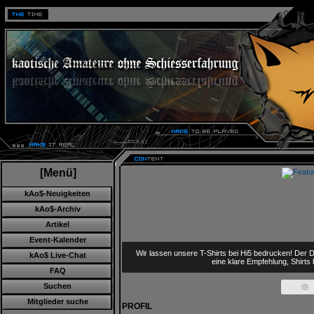
08.08.20
[Menü]
kAo$-Neuigkeiten
kAo$-Archiv
Artikel
Event-Kalender
Wir lassen unsere T-Shirts bei Hi5 bedrucken! Der D
kAo$ Live-Chat
eine klare Empfehlung, Shirts
FAQ
Suchen
Mitglieder suche
PROFIL