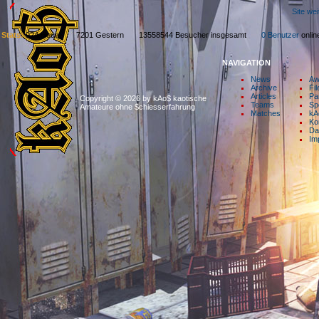
Site we
Stats:
924 Heute 7201 Gestern 13558544 Besucher insgesamt
0 Benutzer
onl
NAVIGATION
News
Aw
Archive
Fil
Articles
Pa
Copyright © 2026 by kAo$ kaotische
Teams
Sp
Amateure ohne $chiesserfahrung
Matches
kA
Ko
Da
Im