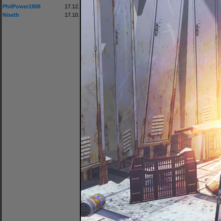
PhilPower1908
17.12.
Niseth
17.10.