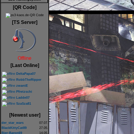
[QR Code]
[TS Server]
Offline
[Last Online]
DeltaPapa07
RobbTheRipper
zwantE
Pfretzschi
Ladde07
SzaSza81
[Newest user]
der_star_wars
07.07.
BlackKittyCat89
27.05.
Bier-Baron69
14.05.