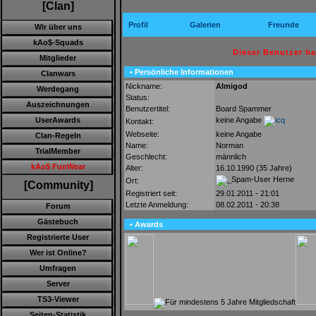
[Clan]
Profil
Galerien
Freunde
Wir über uns
kAo$-Squads
Dieser Benutzer h
Mitglieder
• Persönliche Informationen
Clanwars
Nickname:
Almigod
Werdegang
Status:
Auszeichnungen
Benutzertitel:
Board Spammer
keine Angabe
UserAwards
Kontakt:
Webseite:
keine Angabe
Clan-Regeln
Name:
Norman
TrialMember
Geschlecht:
männlich
kAo$ FunWear
Alter:
16.10.1990 (35 Jahre)
Herne
Ort:
[Community]
Registriert seit:
29.01.2011 - 21:01
Letzte Anmeldung:
08.02.2011 - 20:38
Forum
Gästebuch
• Awards
Registrierte User
Wer ist Online?
Umfragen
Server
TS3-Viewer
Seiten-Statistik