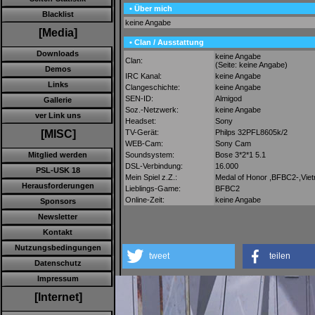
• Über mich
Blacklist
keine Angabe
[Media]
• Clan / Ausstattung
Downloads
keine Angabe
Clan:
(Seite: keine Angabe)
Demos
IRC Kanal:
keine Angabe
Links
Clangeschichte:
keine Angabe
SEN-ID:
Almigod
Gallerie
Soz.-Netzwerk:
keine Angabe
ver Link uns
Headset:
Sony
TV-Gerät:
Philps 32PFL8605k/2
[MISC]
WEB-Cam:
Sony Cam
Soundsystem:
Bose 3*2*1 5.1
Mitglied werden
DSL-Verbindung:
16.000
PSL-USK 18
Mein Spiel z.Z.:
Medal of Honor ,BFBC2-,Vie
Herausforderungen
Lieblings-Game:
BFBC2
Online-Zeit:
keine Angabe
Sponsors
Newsletter
Kontakt
Nutzungsbedingungen
tweet
teilen
Datenschutz
Impressum
[Internet]