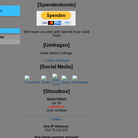
[Spendenkonto]
ch
Wir freuen uns über jede Spende Euer kAo$
Team
der
[Umfragen]
keine aktive Umfrage
•
zeige Umfragen
[Social Media]
[Shoutbox]
SHOUTBOX
nur für
registrierte
User sichtbar
Smilies
Ihre IP Adresse:
216.73.216.237
Ihre Daten werden geloggt!