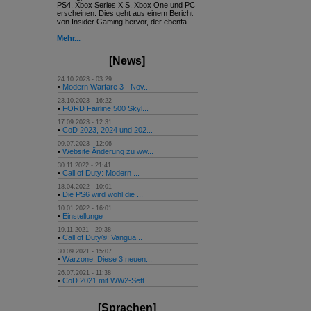
PS4, Xbox Series X|S, Xbox One und PC
erscheinen. Dies geht aus einem Bericht
von Insider Gaming hervor, der ebenfa...
Mehr...
[News]
24.10.2023 - 03:29
•
Modern Warfare 3 - Nov...
23.10.2023 - 16:22
•
FORD Fairline 500 Skyl...
17.09.2023 - 12:31
•
CoD 2023, 2024 und 202...
09.07.2023 - 12:06
•
Website Änderung zu ww...
30.11.2022 - 21:41
•
Call of Duty: Modern ...
18.04.2022 - 10:01
•
Die PS6 wird wohl die ...
10.01.2022 - 16:01
•
Einstellunge
19.11.2021 - 20:38
•
Call of Duty®: Vangua...
30.09.2021 - 15:07
•
Warzone: Diese 3 neuen...
26.07.2021 - 11:38
•
CoD 2021 mit WW2-Sett...
[Sprachen]