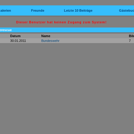
alerien
Freunde
Letzte 10 Beiträge
Gästebu
Dieser Benutzer hat keinen Zugang zum System!
uerescue
Datum
Name
Bil
30.01.2011
Bundeswehr
7