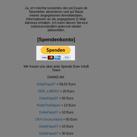
Ja, ich möchte kostenlos den ps3.kaos.de
Newsletter abonnieren und auf Basis
meiner angegebenen Anmeldedaten,
Informationen an die angegebene E-Mail-
Adresse erhalten. Ich kann diesen Service
sebstverständlich jederzeit wieder
abbestellen.
[Spendenkonto]
Wir freuen uns über jede Spende Euer kAo$
Team
DANKE AN:
DeltaPapa07
= 59,52 Euro
DER_LIBERO
= 20 Euro
DeltaPapa07
= 50 Euro
RobbTheRipper
= 12 Euro
DeltaPapa07
= 10 Euro
DKH-Deutschland
= 50 Euro
DeltaPapa07
= 10 Euro
DeltaPapa07
= 30 Euro