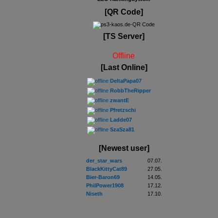
[QR Code]
[TS Server]
Offline
[Last Online]
DeltaPapa07
RobbTheRipper
zwantE
Pfretzschi
Ladde07
SzaSza81
[Newest user]
der_star_wars
07.07.
BlackKittyCat89
27.05.
Bier-Baron69
14.05.
PhilPower1908
17.12.
Niseth
17.10.