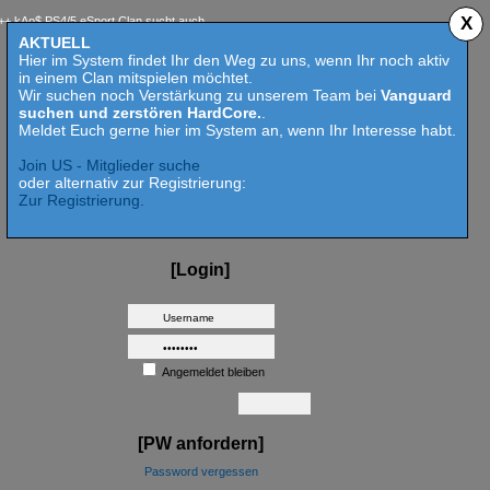
X
$ PS4/5 eSport Clan sucht auch 2023 Competition aktive Mitspieler für Call of Duty MW 2 
AKTUELL
Hier im System findet Ihr den Weg zu uns, wenn Ihr noch aktiv
in einem Clan mitspielen möchtet.
Wir suchen noch Verstärkung zu unserem Team bei
Vanguard
suchen und zerstören HardCore.
.
Meldet Euch gerne hier im System an, wenn Ihr Interesse habt.
Join US - Mitglieder suche
oder alternativ zur Registrierung:
Zur Registrierung.
[Login]
Angemeldet bleiben
[PW anfordern]
Password vergessen