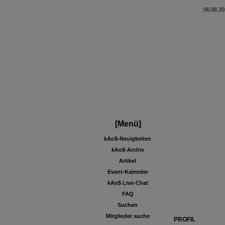
06.08.20
[Menü]
kAo$-Neuigkeiten
kAo$-Archiv
Artikel
Event-Kalender
kAo$ Live-Chat
FAQ
Suchen
Mitglieder suche
PROFIL