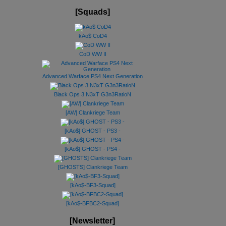
[Squads]
kAo$ CoD4
CoD WW II
Advanced Warface PS4 Next Generation
Black Ops 3 N3xT G3n3RatioN
[AW] Clankriege Team
[kAo$] GHOST - PS3 -
[kAo$] GHOST - PS4 -
[GHOSTS] Clankriege Team
[kAo$-BF3-Squad]
[kAo$-BFBC2-Squad]
[Newsletter]