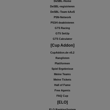
DeSBL-Home
DeSBL-registrieren
DeSBL-Team-kAo$
PSN-Network
PS3/4 deaktivieren
GT5 Racing
GT5 SetUp
GT5 Calculator
[Cup Addon]
CupAddon.de v5.2
Ranglisten
Plattformen
Spiel Ergebnisse
Meine Teams
Meine Tickets
Hall of Fame
Free Agents
FAQ Cup
[ELO]
ELO RankingSystem