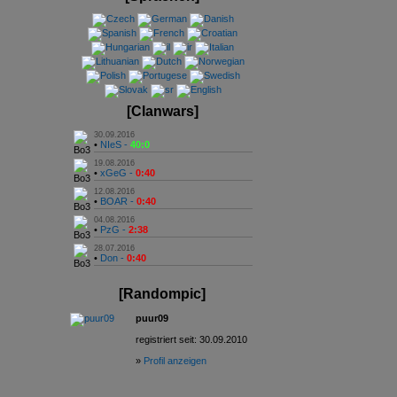
[Clanwars]
30.09.2016
•
NIeS -
40:0
19.08.2016
•
xGeG -
0:40
12.08.2016
•
BOAR -
0:40
04.08.2016
•
PzG -
2:38
28.07.2016
•
Don -
0:40
[Randompic]
puur09
registriert seit: 30.09.2010
»
Profil anzeigen