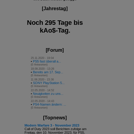
[Jahrestag]
Noch 295 Tage bis
kAo$-Tag.
[Forum]
25.11.2020 - 19:04
•
PS5 fast überall a...
(0 Antworten)
18.09.2020 - 13:26
•
Bereits am 17. Sep...
(0 Antworten)
11.06.2020 - 15:36
•
SONY PlayStation 5...
(0 Antworten)
22.05.2020 - 14:52
•
Neuigkeiten zu uns...
(0 Antworten)
22.05.2020 - 14:43
•
PS4-Namen ändern: ...
(0 Antworten)
[Topnews]
Modern Warfare 3 - November 2023
Call of Duty 2023 soll Berichten zufolge am
Freitag, den 10. November 2023, für PS5,