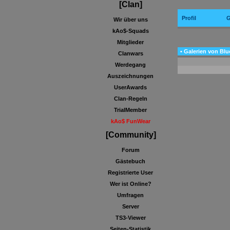
[Clan]
Profil
G
Wir über uns
kAo$-Squads
Mitglieder
• Galerien von Bl
Clanwars
Werdegang
Auszeichnungen
UserAwards
Clan-Regeln
TrialMember
kAo$ FunWear
[Community]
Forum
Gästebuch
Registrierte User
Wer ist Online?
Umfragen
Server
TS3-Viewer
Seiten-Statistik