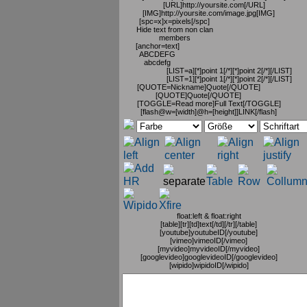
[URL]http://yoursite.com[/URL]
[IMG]http://yoursite.com/image.jpg[IMG]
[spc=x]x=pixels[/spc]
Hide text from non clan
members
[anchor=text]
ABCDEFG
abcdefg
[LIST=a][*]point 1[/*][*]point 2[/*][/LIST]
[LIST=1][*]point 1[/*][*]point 2[/*][/LIST]
[QUOTE=Nickname]Quote[/QUOTE]
[QUOTE]Quote[/QUOTE]
[TOGGLE=Read more]Full Text[/TOGGLE]
[flash@w=[width]@h=[height]]LINK[/flash]
float:left & float:right
[table][tr][td]text[/td][/tr][/table]
[youtube]youtubeID[/youtube]
[vimeo]vimeoID[/vimeo]
[myvideo]myvideoID[/myvideo]
[googlevideo]googlevideoID[/googlevideo]
[wipido]wipidoID[/wipido]