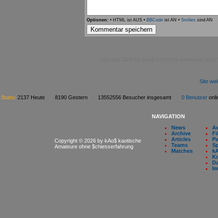
Optionen:
• HTML ist AUS •
BBCode
ist AN •
Smilies
sind AN
Copyright 2026 by kAo$ kaotische Amateure ohne
Site we
Stats:
2137 Heute 8190 Gestern 13552556 Besucher insgesamt
0 Benutzer
on
NAVIGATION
News
A
Archive
Fi
Articles
Pa
Copyright © 2026 by kAo$ kaotische
Teams
S
Amateure ohne $chiesserfahrung
Matches
k
Ko
D
I