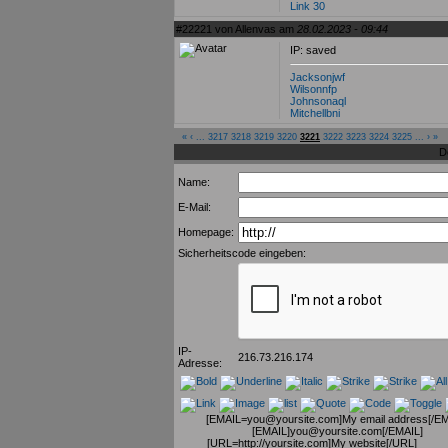
Link 30
#22221 von Allenvas am
28.02.2023 - 09:44
IP: saved
Jacksonjwf
Wilsonnfp
Johnsonaql
Mitchellbni
«
‹
...
3217
3218
3219
3220
3221
3222
3223
3224
3225
...
›
»
D
Name:
E-Mail:
Homepage:
Sicherheitscode eingeben:
IP-
216.73.216.174
Adresse:
[EMAIL=you@yoursite.com]My email address[/EM
[EMAIL]you@yoursite.com[/EMAIL]
[URL=http://yoursite.com]My website[/URL]