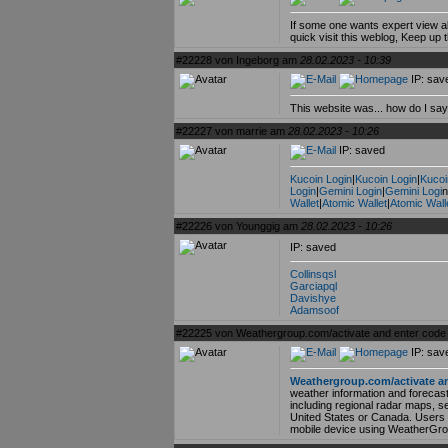
If some one wants expert view abo
quick visit this weblog, Keep up 
#22228 von Ingeborg am
28.02.2023 - 10:39
IP: sav
This website was... how do I say
#22227 von marrie am
28.02.2023 - 10:26
IP: saved
Kucoin Login
|
Kucoin Login
|
Kucoi
Login
|
Gemini Login
|
Gemini Logi
n
Wallet
|
Atomic Wallet
|
Atomic Wall
#22226 von Younggig am
28.02.2023 - 10:26
IP: saved
Collinsqsl
Garciapql
Davishye
Adamsoof
#22225 von Weathergroup.com/activate and enter cod
IP: sav
Weathergroup.com/activate a
weather information and forecast
including regional radar maps, s
United States or Canada. Users 
mobile device using WeatherGrou