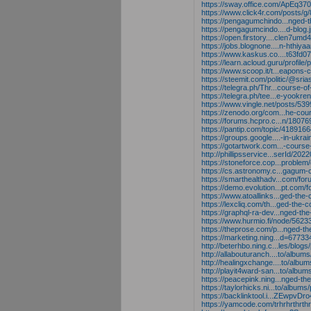
https://sway.office.com/ApEq3
https://www.click4r.com/posts/g
https://pengagumchindo...nged-t
https://pengagumcindo....d-blog.
https://open.firstory....clen7u
https://jobs.blognone....n-hthiy
https://www.kaskus.co....t63fd
https://learn.acloud.guru/profil
https://www.scoop.it/t...eapons
https://steemit.com/politic/@sri
https://telegra.ph/Thr...course-
https://telegra.ph/tee...e-yookr
https://www.vingle.net/posts/53
https://zenodo.org/com...he-cou
https://forums.hcpro.c...n/1807
https://pantip.com/topic/418916
https://groups.google....-in-ukra
https://gotartwork.com...-course
http://phillipsservice...serId/202
https://stoneforce.cop...problem/
https://cs.astronomy.c...gagum-
https://smarthealthadv...com/f
https://demo.evolution...pt.com/
https://www.atoallinks...ged-the-
https://lexcliq.com/th...ged-the-
https://graphql-ra-dev...nged-th
https://www.hurmio.fi/node/5623
https://theprose.com/p...nged-th
https://marketing.ning...d=67
http://beterhbo.ning.c...les/blo
http://allabouturanch....to/alb
http://healingxchange....to/alb
http://playit4ward-san...to/alb
https://peacepink.ning...nged-th
https://taylorhicks.ni...to/albu
https://backlinktool.i...ZEwpv
https://yamcode.com/trhrhrthrthr