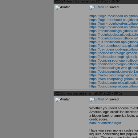
#22224 von Thomas am
28.02.2023 - 10:07
IP: saved
https://login-robiinhood-us.gitboo
https://login-robnhood-us.gitbook
https://login-robinhoiod-us.gitboo
https://login-robinihood-us.gitboo
https://robinihdoologin.gitbook.io/
https://robinhdoologi.gitbook.io/h
https://robinhdooloigin.gitbook.io/
https://us-robinihood-app.gitbook
https://us-robenhood-app.gitbook
https://us-robenihood-app.gitbook
https://coinbasicprologin.gitbook.
https://coinbasieprologin.gitbook.
https://conibaiseporlogon.gitbook
https://conibaiseprologon.gitbook
https://coinbaselogin-web.gitbook
https://coinbaseprologin-web-1.gi
https://web-coiinprologin.gitbook.
https://web-coinprologi.gitbook.io
https://coincbaseprolog.gitbook.i
https://coincbaseprologen.gitbook
#22223 von lina janker am
28.02.2023 - 09:52
IP: saved
Whether you need access to extra
America login credit line increas
a bigger bank of america login, an
credit score.
bank of america login
Have you seen money codes for c
inquiries concerning this popula
review. This cash app login expl