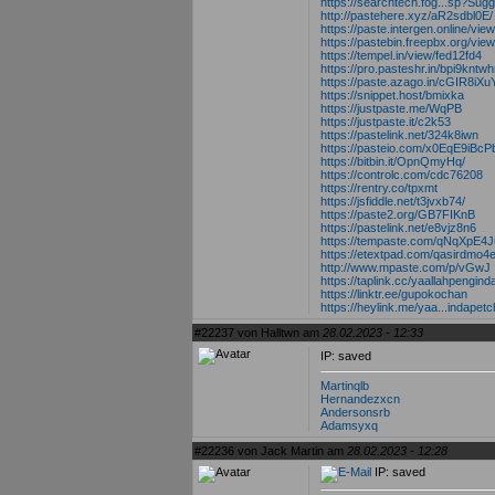
https://searchtech.fog...sp?Sug
http://pastehere.xyz/aR2sdbl0E/
https://paste.intergen.online/vi
https://pastebin.freepbx.org/vi
https://tempel.in/view/fed12fd4
https://pro.pasteshr.in/bpi9kntwh
https://paste.azago.in/cGIR8iXu
https://snippet.host/bmixka
https://justpaste.me/WqPB
https://justpaste.it/c2k53
https://pastelink.net/324k8iwn
https://pasteio.com/x0EqE9iBc
https://bitbin.it/OpnQmyHq/
https://controlc.com/cdc76208
https://rentry.co/tpxmt
https://jsfiddle.net/t3jvxb74/
https://paste2.org/GB7FIKnB
https://pastelink.net/e8vjz8n6
https://tempaste.com/qNqXpE
https://etextpad.com/qasirdmo4
http://www.mpaste.com/p/vGwJ
https://taplink.cc/yaallahpengin
https://linktr.ee/gupokochan
https://heylink.me/yaa...indapetc
#22237 von Halltwn am
28.02.2023 - 12:33
IP: saved
Martinqlb
Hernandezxcn
Andersonsrb
Adamsyxq
#22236 von Jack Martin am
28.02.2023 - 12:28
IP: saved