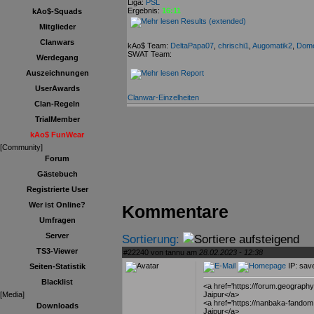
Liga:
PSL
Ergebnis:
16:11
kAo$-Squads
Results (extended)
Mitglieder
Clanwars
kAo$ Team:
DeltaPapa07
,
chrischi1
,
Augomatik2
,
Dom
SWAT Team:
Werdegang
Auszeichnungen
Report
UserAwards
Clanwar-Einzelheiten
Clan-Regeln
TrialMember
kAo$ FunWear
[Community]
Forum
Gästebuch
Registrierte User
Wer ist Online?
Kommentare
Umfragen
Server
Sortierung:
TS3-Viewer
#22240 von tannu am
28.02.2023 - 12:38
IP: sav
Seiten-Statistik
Blacklist
<a href='https://forum.geograp
Jaipur</a>
[Media]
<a href='https://nanbaka-fandom
Downloads
Jaipur</a>