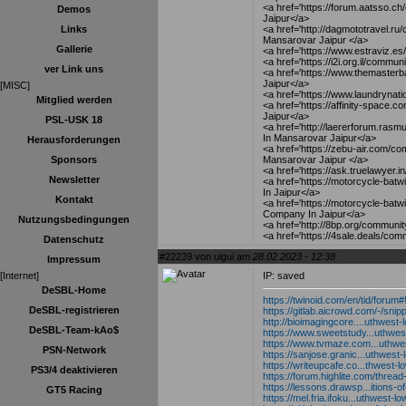
<a href='https://forum.aatsso.c
Demos
Jaipur</a>
<a href='http://dagmototravel.ru/
Links
Mansarovar Jaipur </a>
Gallerie
<a href='https://www.estraviz.e
<a href='https://i2i.org.il/comm
ver Link uns
<a href='https://www.themaster
Jaipur</a>
[MISC]
<a href='https://www.laundryna
Mitglied werden
<a href='https://affinity-space.
Jaipur</a>
PSL-USK 18
<a href='http://laererforum.ra
In Mansarovar Jaipur</a>
Herausforderungen
<a href='https://zebu-air.com/com
Mansarovar Jaipur </a>
Sponsors
<a href='https://ask.truelawyer.
Newsletter
<a href='https://motorcycle-bat
In Jaipur</a>
Kontakt
<a href='https://motorcycle-bat
Company In Jaipur</a>
Nutzungsbedingungen
<a href='http://8bp.org/communi
<a href='https://4sale.deals/com
Datenschutz
#22239 von uigui am
28.02.2023 - 12:38
Impressum
IP: saved
[Internet]
DeSBL-Home
https://twinoid.com/en/tid/forum#
DeSBL-registrieren
https://gitlab.aicrowd.com/-/sni
http://bioimagingcore....uthwest-
DeSBL-Team-kAo$
https://www.sweetstudy...uthwes
https://www.tvmaze.com...uthwe
PSN-Network
https://sanjose.granic...uthwest
https://writeupcafe.co...thwest-l
PS3/4 deaktivieren
https://forum.highlite.com/threa
https://lessons.drawsp...itions-o
GT5 Racing
https://mel.fria.ifoku...uthwest-l