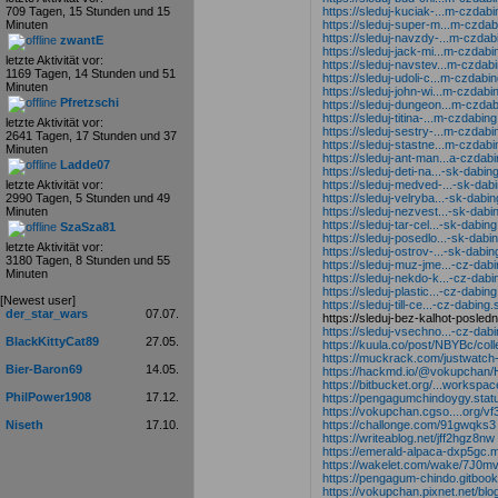
https://sleduj-kuciak-...m-czdabi
709 Tagen, 15 Stunden und 15
https://sleduj-super-m...m-czdab
Minuten
https://sleduj-navzdy-...m-czdab
zwantE
https://sleduj-jack-mi...m-czdabi
letzte Aktivität vor:
https://sleduj-navstev...m-czdab
1169 Tagen, 14 Stunden und 51
https://sleduj-udoli-c...m-czdabi
Minuten
https://sleduj-john-wi...m-czdabi
Pfretzschi
https://sleduj-dungeon...m-czdab
https://sleduj-titina-...m-czdabin
letzte Aktivität vor:
https://sleduj-sestry-...m-czdabi
2641 Tagen, 17 Stunden und 37
https://sleduj-stastne...m-czdabi
Minuten
https://sleduj-ant-man...a-czdabi
Ladde07
https://sleduj-deti-na...-sk-dabin
https://sleduj-medved-...-sk-dab
letzte Aktivität vor:
https://sleduj-velryba...-sk-dabi
2990 Tagen, 5 Stunden und 49
https://sleduj-nezvest...-sk-dabi
Minuten
https://sleduj-tar-cel...-sk-dabin
SzaSza81
https://sleduj-posedlo...-sk-dabi
letzte Aktivität vor:
https://sleduj-ostrov-...-sk-dabin
3180 Tagen, 8 Stunden und 55
https://sleduj-muz-jme...-cz-dabi
Minuten
https://sleduj-nekdo-k...-cz-dabi
https://sleduj-plastic...-cz-dabin
[Newest user]
https://sleduj-till-ce...-cz-dabing
der_star_wars
07.07.
https://sleduj-bez-kalhot-posledn
https://sleduj-vsechno...-cz-dabi
BlackKittyCat89
27.05.
https://kuula.co/post/NBYBc/coll
https://muckrack.com/justwatch
Bier-Baron69
14.05.
https://hackmd.io/@vokupchan
https://bitbucket.org/...worksp
PhilPower1908
17.12.
https://pengagumchindoygy.stat
https://vokupchan.cgso....org/
https://challonge.com/91gwqks3
Niseth
17.10.
https://writeablog.net/jff2hgz8nw
https://emerald-alpaca-dxp5gc.m
https://wakelet.com/wake/7J
https://pengagum-chindo.gitbook.
https://vokupchan.pixnet.net/bl