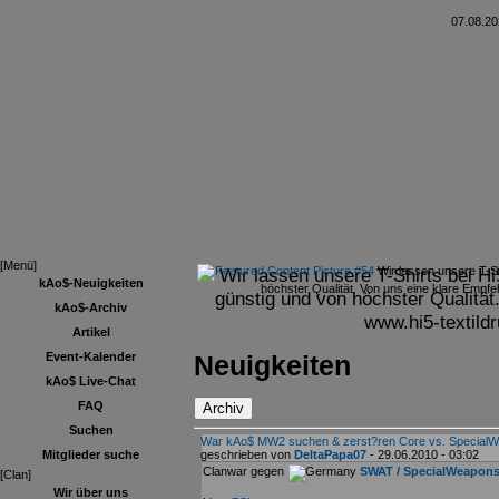
07.08.20
[Menü]
Wir lassen unsere T-Shirts bei H
Wir lassen unsere T-Sh
kAo$-Neuigkeiten
höchster Qualität. Von uns eine klare Empfe
günstig und von höchster Qualität
kAo$-Archiv
www.hi5-textild
Artikel
Neuigkeiten
Event-Kalender
kAo$ Live-Chat
FAQ
Suchen
War kAo$ MW2 suchen & zerst?ren Core vs. Special
Mitglieder suche
geschrieben von
DeltaPapa07
- 29.06.2010 - 03:02
Clanwar gegen
SWAT / SpecialWeapon
[Clan]
Wir über uns