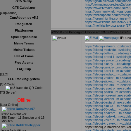
https://gitlab.aicrowd.com/johnc
GT5 SetUp
http://bioimagingcore.be/q2a/use
GT5 Calculator
https://www.tvmaze.com/users/
https://community.telt...-gps.co
[Cup Addon]
https://writeupcafe.com/profile/
CupAddon.de v5.2
https://forum.highlite.com/user-4
https://www.ifokus.se/user/2772
Ranglisten
https://mel.fria.ifokus.se/user/
Plattformen
#22238 von Pengagum Chindo am
28.02.2023 - 12:37
Spiel Ergebnisse
IP: sav
Meine Teams
https://sleduj-zatmeni...czdabing
https://sleduj-medvide...czdabin
Meine Tickets
https://sleduj-bella-a...czdabing
Hall of Fame
https://sleduj-creed-i...czdabing
https://sleduj-syn-cel...czdabing
Free Agents
https://sleduj-slusny-...czdabing
https://sleduj-genius-...m-czdabi
FAQ Cup
https://sleduj-karel-k...m-czdabi
https://sleduj-zlodej-...m-czdabi
[ELO]
https://sleduj-vriskot...m-czdabi
ELO RankingSystem
https://sleduj-alibi-n...m-czdabin
[QR Code]
https://sleduj-the-cru...m-czdabi
https://sleduj-vysetro...m-czdabi
https://sleduj-pacific...m-czdabi
[TS Server]
https://sleduj-more-mi...m-czdab
https://sleduj-lazebni...m-czdabi
Offline
https://sleduj-bastard...m-czdabi
[Last Online]
https://sleduj-sluzka-...m-czdabi
DeltaPapa07
https://sleduj-65-cely...m-czdabi
https://sleduj-shazam-...m-czdab
letzte Aktivität vor:
https://sleduj-modry-k...m-czdab
356 Tagen, 11 Stunden und 16
https://sleduj-velke-n...m-czdabi
Minuten
https://sleduj-krvave-...m-czdab
RobbTheRipper
https://sleduj-je-nalezena-tim-k
https://sleduj-bud-chl...m-czdabi
letzte Aktivität vor: