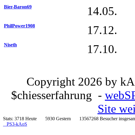
Bier-Baron69
14.05.
PhilPower1908
17.12.
Niseth
17.10.
Copyright 2026 by kA
$chiesserfahrung -
webSP
Site we
Stats:
3718 Heute 5930 Gestern 13567268 Besucher insg
PS3-kAoS
NAVIGATION