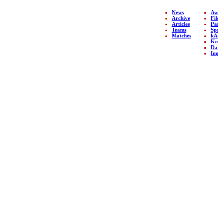
News
Aw
Archive
Fil
Copyright © 2026 by kAo$
Articles
Pa
Teams
Sp
kaotische Amateure ohne
Matches
kA
$chiesserfahrung
Ko
Da
Im