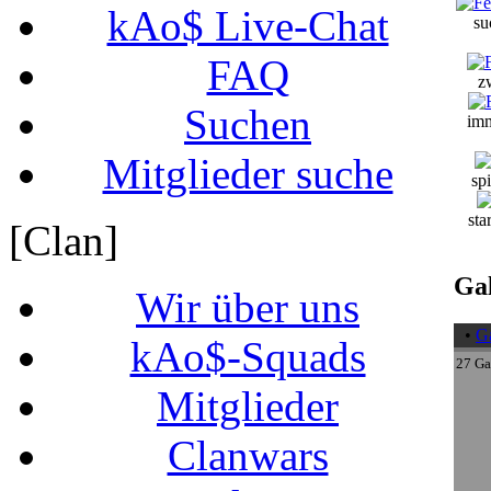
kAo$ Live-Chat
su
FAQ
z
Suchen
imm
Mitglieder suche
spi
sta
[Clan]
Gal
Wir über uns
•
Ga
kAo$-Squads
27 Gal
Mitglieder
Clanwars