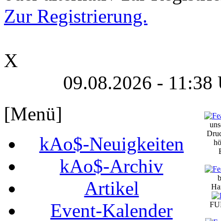
Zur Registrierung.
X
09.08.2026 - 11:38
[Menü]
uns
Druc
kAo$-Neuigkeiten
hö
kAo$-Archiv
b
Artikel
Ha
Event-Kalender
FUN