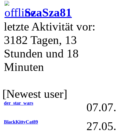
SzaSza81
letzte Aktivität vor:
3182 Tagen, 13
Stunden und 18
Minuten
[Newest user]
der_star_wars
07.07.
BlackKittyCat89
27.05.