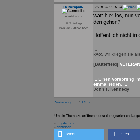
DeltaPapa07
25.01.2011, 02:24
watt hier los, nun 
Administrator
den gehen?
3853 Beiträge
registriert: 28.05.2009
Hoffentlich nicht in 
...
kAo$ wir kriegen sie alle
.
[Battlefield]
VETERAN 
.
.
... Einen Vorsprung i
einmal reden. ...
John F. Kennedy
Sortierung:
1
2
3
›
»
Um ein Thema zu eröffnen musst du registriert und ange
•
registrieren
•
anmelden
tweet
teilen