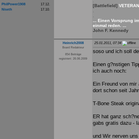
.
PhilPower1908
17.12.
[Battlefield]
VETERAN 
Niseth
17.10.
.
.
... Einen Vorsprung i
einmal reden. ...
John F. Kennedy
Heinrich2008
25.01.2011, 07:34
Board Redakteur
soso und ich soll 
854 Beiträge
registriert: 26.06.2009
Einen g?nstigen Tip
ich auch noch:
Ein Freund von mir a
dort schon seit Jah
T-Bone Steak origin
ER hat ganz sch?ne
gabs gratis dazu - l
und Wir nerven uns 