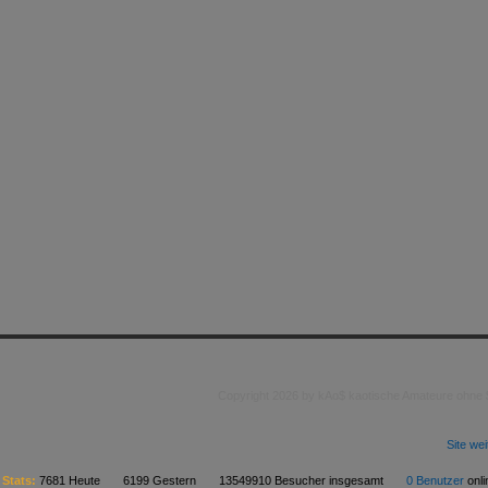
Copyright 2026 by kAo$ kaotische Amateure ohne
Site we
Stats:
7681 Heute 6199 Gestern 13549910 Besucher insgesamt
0 Benutzer
on