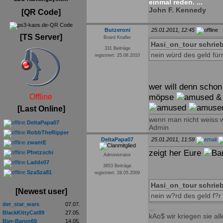
einmal reden. ...
John F. Kennedy
[QR Code]
Butzeroni
25.01.2011, 12:45
[TS Server]
Board Knaller
Hasi_on_tour schrieb
331 Beiträge
nein würd des geld fü
registriert: 25.08.2010
wer will denn schon
möpse
& 
Offline
[Last Online]
wenn man nicht weiss wa
DeltaPapa07
Admin
RobbTheRipper
DeltaPapa07
25.01.2011, 11:59
zwantE
zeigt her Eure
Pfretzschi
Administrator
Ladde07
3853 Beiträge
SzaSza81
registriert: 28.05.2009
Hasi_on_tour schrieb
[Newest user]
nein w?rd des geld f?
der_star_wars
07.07.
...
BlackKittyCat89
27.05.
kAo$ wir kriegen sie alle
Bier-Baron69
14.05.