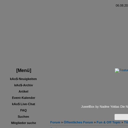
06.08.20
+++ kAo
[Menü]
kAo$-Neuigkeiten
kAo$-Archiv
Artikel
Event-Kalender
kAo$ Live-Chat
JuwelBox by Nadine Yoldas Die Na
FAQ
Suchen
Forum
»
Öffentliches Forum
»
Fun & Off Topic
»
Ti
Mitglieder suche