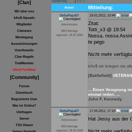
Sortierung:
1
2
3
›
»
[Clan]
Mitteilung:
Autor:
Wir über uns
DeltaPapa07
19.01.2012, 10:44
kAo$-Squads
Zitat:
Mitglieder
Administrator
Totti_x3 @ 19:54
Clanwars
3853 Beiträge
Nossa, nossa Assim
registriert: 28.05.2009
Werdegang
te pego
Auszeichnungen
UserAwards
Nicht mehr verfügbar
Clan-Regeln
...
TrialMember
kAo$ wir kriegen sie alle
kAo$ FunWear
.
[Battlefield]
VETERAN 
[Community]
.
.
Forum
... Einen Vorsprung i
Gästebuch
einmal reden. ...
John F. Kennedy
Registrierte User
Wer ist Online?
DeltaPapa07
17.05.2011, 17:10
Umfragen
Hat Jessy aus der 
Server
Administrator
TS3-Viewer
3853 Beiträge
Nicht mehr verfügbar
registriert: 28.05.2009
Seiten-Statistik