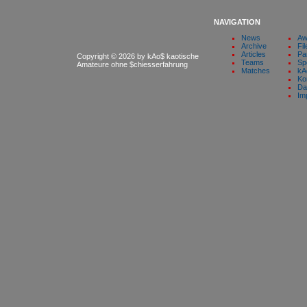
NAVIGATION
News
Aw
Archive
Fil
Articles
Pa
Copyright © 2026 by kAo$ kaotische
Teams
Sp
Amateure ohne $chiesserfahrung
Matches
kA
Ko
Da
Im