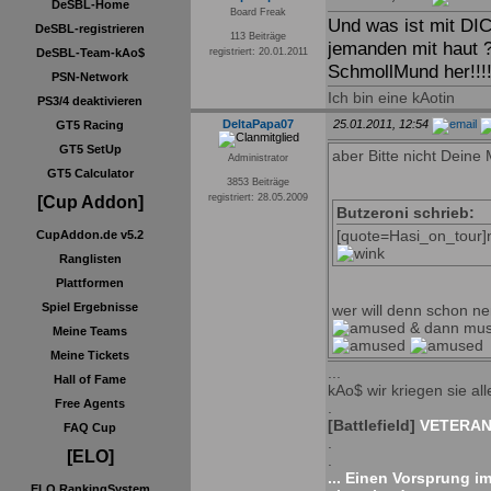
DeSBL-Home
Board Freak
Und was ist mit DI
DeSBL-registrieren
113 Beiträge
jemanden mit haut 
DeSBL-Team-kAo$
registriert: 20.01.2011
SchmollMund her!!!!
PSN-Network
Ich bin eine kAotin
PS3/4 deaktivieren
DeltaPapa07
25.01.2011, 12:54
GT5 Racing
GT5 SetUp
aber Bitte nicht Dein
Administrator
GT5 Calculator
3853 Beiträge
registriert: 28.05.2009
[Cup Addon]
Butzeroni schrieb:
[quote=Hasi_on_tour]n
CupAddon.de v5.2
Ranglisten
Plattformen
Spiel Ergebnisse
wer will denn schon n
& dann muss
Meine Teams
Meine Tickets
...
Hall of Fame
kAo$ wir kriegen sie alle
Free Agents
.
[Battlefield]
VETERAN 
FAQ Cup
.
[ELO]
.
... Einen Vorsprung i
ELO RankingSystem