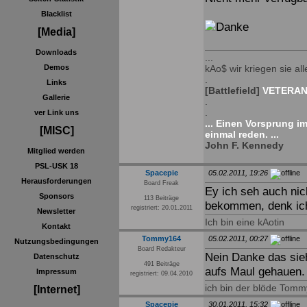
Blacklist
[Media]
Downloads
...
Demos
kAo$ wir kriegen sie alle
.
Links
[Battlefield]
VETERAN 
Gallerie
.
.
ver Link uns
... Einen Vorsprung i
[MISC]
einmal reden. ...
John F. Kennedy
Mitglied werden
PSL-USK 18
Spacepie
05.02.2011, 19:26
Herausforderungen
Board Freak
Ey ich seh auch nich
Sponsors
113 Beiträge
bekommen, denk ich
registriert: 20.01.2011
Newsletter
Ich bin eine kAotin
Kontakt
Tommy164
05.02.2011, 00:27
Nutzungsbedingungen
Board Redakteur
Nein Danke das sie
Datenschutz
491 Beiträge
aufs Maul gehauen.
Impressum
registriert: 09.04.2010
ich bin der blöde Tomm
[Internet]
Spacepie
30.01.2011, 15:32