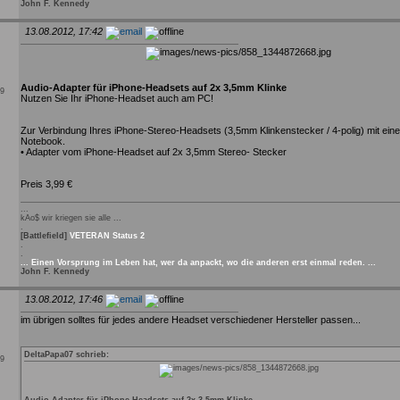
John F. Kennedy
13.08.2012, 17:42
Audio-Adapter für iPhone-Headsets auf 2x 3,5mm Klinke
09
Nutzen Sie Ihr iPhone-Headset auch am PC!
Zur Verbindung Ihres iPhone-Stereo-Headsets (3,5mm Klinkenstecker / 4-polig) mit ei
Notebook.
• Adapter vom iPhone-Headset auf 2x 3,5mm Stereo- Stecker
Preis 3,99 €
...
kAo$ wir kriegen sie alle ...
.
[Battlefield]
VETERAN Status 2
.
.
... Einen Vorsprung im Leben hat, wer da anpackt, wo die anderen erst einmal reden. ...
John F. Kennedy
13.08.2012, 17:46
im übrigen solltes für jedes andere Headset verschiedener Hersteller passen...
DeltaPapa07 schrieb:
09