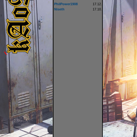
PhilPower1908
17.12.
Niseth
17.10.