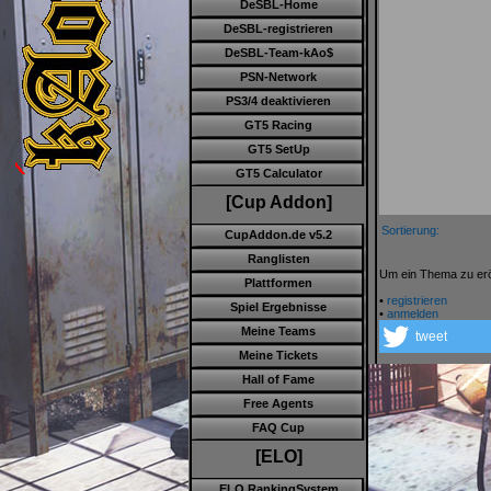
DeSBL-Home
DeSBL-registrieren
DeSBL-Team-kAo$
PSN-Network
PS3/4 deaktivieren
GT5 Racing
GT5 SetUp
GT5 Calculator
[Cup Addon]
Sortierung:
CupAddon.de v5.2
Ranglisten
Um ein Thema zu eröf
Plattformen
•
registrieren
Spiel Ergebnisse
•
anmelden
Meine Teams
tweet
Meine Tickets
Hall of Fame
Free Agents
FAQ Cup
[ELO]
ELO RankingSystem