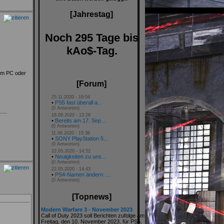
[Jahrestag]
Noch 295 Tage bis
kAo$-Tag.
nem PC oder
[Forum]
25.11.2020 - 19:04
•
PS5 fast überall a...
(0 Antworten)
18.09.2020 - 13:26
•
Bereits am 17. Sep...
(0 Antworten)
11.06.2020 - 15:36
•
SONY PlayStation 5...
(0 Antworten)
22.05.2020 - 14:52
•
Neuigkeiten zu uns...
(0 Antworten)
22.05.2020 - 14:43
•
PS4-Namen ändern: ...
(0 Antworten)
[Topnews]
Modern Warfare 3 - November 2023
Call of Duty 2023 soll Berichten zufolge am
Freitag, den 10. November 2023, für PS5,