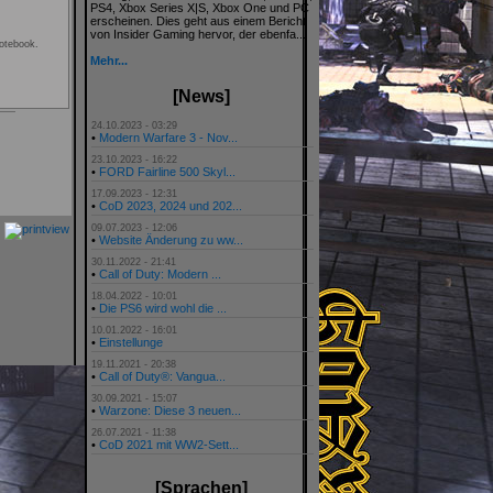
PS4, Xbox Series X|S, Xbox One und PC
erscheinen. Dies geht aus einem Bericht
von Insider Gaming hervor, der ebenfa...
otebook.
Mehr...
[News]
24.10.2023 - 03:29
•
Modern Warfare 3 - Nov...
23.10.2023 - 16:22
•
FORD Fairline 500 Skyl...
17.09.2023 - 12:31
•
CoD 2023, 2024 und 202...
09.07.2023 - 12:06
•
Website Änderung zu ww...
30.11.2022 - 21:41
•
Call of Duty: Modern ...
18.04.2022 - 10:01
•
Die PS6 wird wohl die ...
10.01.2022 - 16:01
•
Einstellunge
19.11.2021 - 20:38
•
Call of Duty®: Vangua...
30.09.2021 - 15:07
•
Warzone: Diese 3 neuen...
26.07.2021 - 11:38
•
CoD 2021 mit WW2-Sett...
[Sprachen]