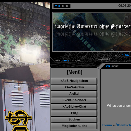
06.08.20
[Menü]
kAo$-Neuigkeiten
kAo$-Archiv
Artikel
Event-Kalender
Wir lassen unser
kAo$ Live-Chat
FAQ
Suchen
Forum
»
Öffentlic
Mitglieder suche