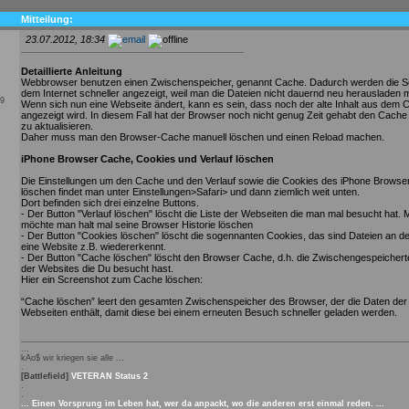
Mitteilung:
23.07.2012, 18:34
Detaillierte Anleitung
Webbrowser benutzen einen Zwischenspeicher, genannt Cache. Dadurch werden die S
dem Internet schneller angezeigt, weil man die Dateien nicht dauernd neu herausladen 
09
Wenn sich nun eine Webseite ändert, kann es sein, dass noch der alte Inhalt aus dem 
angezeigt wird. In diesem Fall hat der Browser noch nicht genug Zeit gehabt den Cache
zu aktualisieren.
Daher muss man den Browser-Cache manuell löschen und einen Reload machen.
iPhone Browser Cache, Cookies und Verlauf löschen
Die Einstellungen um den Cache und den Verlauf sowie die Cookies des iPhone Browser
löschen findet man unter Einstellungen>Safari> und dann ziemlich weit unten.
Dort befinden sich drei einzelne Buttons.
- Der Button "Verlauf löschen" löscht die Liste der Webseiten die man mal besucht hat.
möchte man halt mal seine Browser Historie löschen
- Der Button "Cookies löschen" löscht die sogennanten Cookies, das sind Dateien an d
eine Website z.B. wiedererkennt.
- Der Button "Cache löschen" löscht den Browser Cache, d.h. die Zwischengespeichert
der Websites die Du besucht hast.
Hier ein Screenshot zum Cache löschen:
“Cache löschen” leert den gesamten Zwischenspeicher des Browser, der die Daten de
Webseiten enthält, damit diese bei einem erneuten Besuch schneller geladen werden.
...
kAo$ wir kriegen sie alle ...
.
[Battlefield]
VETERAN Status 2
.
.
... Einen Vorsprung im Leben hat, wer da anpackt, wo die anderen erst einmal reden. ...