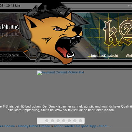
26 - 10:48 Uhr
+++ kAo$ PS4/5 eSpo
e T-Shirts bei Hi5 bedrucken! Der Druck ist immer schnell, günstig und von höchster Qualitä
eine klare Empfehlung, Shirts bei www.hi5-textildruck.de bedrucken lassen
hes Forum
»
Handy Hilfen Umbau
»
schon wieder ein Ipod Tipp - für d.....