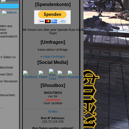
[Spendenkonto]
eiten aus
muss.
Wir freuen uns über jede Spende Euer kAo$
Cache
Team
 automatisch
[Umfragen]
keine aktive Umfrage
•
zeige Umfragen
s Safari zu
[Social Media]
 Manchmal
enen Dich
en Versionen
[Shoutbox]
SHOUTBOX
r besuchten
nur für
registrierte
User sichtbar
Smilies
Ihre IP Adresse:
216.73.216.245
Ihre Daten werden geloggt!