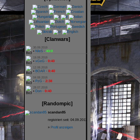
[Clanwars]
30.09.2016
•
NIeS -
40:0
19.08.2016
•
xGeG -
0:40
12.08.2016
•
BOAR -
0:40
04.08.2016
•
PzG -
2:38
28.07.2016
•
Don -
0:40
[Randompic]
scandan85
registriert seit: 04.09.2011
»
Profil anzeigen