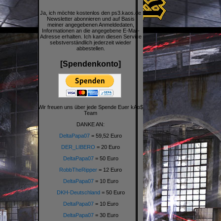
Ja, ich möchte kostenlos den ps3.kaos.de
Newsletter abonnieren und auf Basis
meiner angegebenen Anmeldedaten,
Informationen an die angegebene E-Mail-
Adresse erhalten. Ich kann diesen Service
sebstverständlich jederzeit wieder
abbestellen.
[Spendenkonto]
Wir freuen uns über jede Spende Euer kAo$
Team
DANKE AN:
DeltaPapa07
= 59,52 Euro
DER_LIBERO
= 20 Euro
DeltaPapa07
= 50 Euro
RobbTheRipper
= 12 Euro
DeltaPapa07
= 10 Euro
DKH-Deutschland
= 50 Euro
DeltaPapa07
= 10 Euro
DeltaPapa07
= 30 Euro