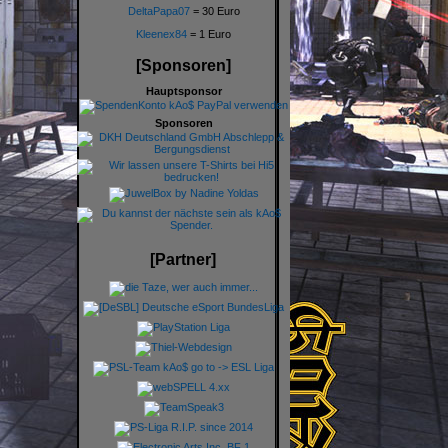
DeltaPapa07
= 30 Euro
Kleenex84
= 1 Euro
[Sponsoren]
Hauptsponsor
Sponsoren
[Partner]