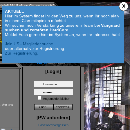
X
rt Clan sucht auch 2023 Competition aktive Mitspieler für Call of Duty MW 2 - HardCore s
AKTUELL
Hier im System findet Ihr den Weg zu uns, wenn Ihr noch aktiv
in einem Clan mitspielen möchtet.
Wir suchen noch Verstärkung zu unserem Team bei
Vanguard
suchen und zerstören HardCore.
.
Meldet Euch gerne hier im System an, wenn Ihr Interesse habt.
Join US - Mitglieder suche
oder alternativ zur Registrierung:
Zur Registrierung.
[Login]
Angemeldet bleiben
t. Von uns
[PW anfordern]
Password vergessen