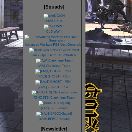
[Squads]
kAo$ CoD4
CoD WW II
Advanced Warface PS4 Next Generation
Black Ops 3 N3xT G3n3RatioN
[AW] Clankriege Team
[kAo$] GHOST - PS3 -
[kAo$] GHOST - PS4 -
[GHOSTS] Clankriege Team
[kAo$-BF3-Squad]
[kAo$-BFBC2-Squad]
[Newsletter]