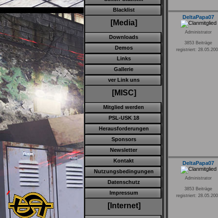
Blacklist
DeltaPapa07
[Media]
Administrator
Downloads
3853 Beiträge
Demos
registriert: 28.05.20
Links
Gallerie
ver Link uns
[MISC]
Mitglied werden
PSL-USK 18
Herausforderungen
Sponsors
Newsletter
Kontakt
DeltaPapa07
Nutzungsbedingungen
Administrator
Datenschutz
3853 Beiträge
Impressum
registriert: 28.05.20
[Internet]