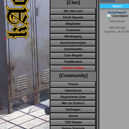
Sortierung:
[Clan]
Autor:
Wir über uns
DeltaPapa07
kAo$-Squads
Administrator
Mitglieder
3853 Beiträge
Clanwars
registriert: 28.05.20
Werdegang
Auszeichnungen
UserAwards
Clan-Regeln
TrialMember
kAo$ FunWear
[Community]
Forum
Gästebuch
Registrierte User
Wer ist Online?
Umfragen
Server
TS3-Viewer
Seiten-Statistik