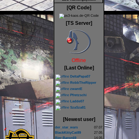
[QR Code]
[TS Server]
Offline
[Last Online]
DeltaPapa07
RobbTheRipper
zwantE
Pfretzschi
Ladde07
SzaSza81
[Newest user]
der_star_wars
07.07.
BlackKittyCat89
27.05.
Bier-Baron69
14.05.