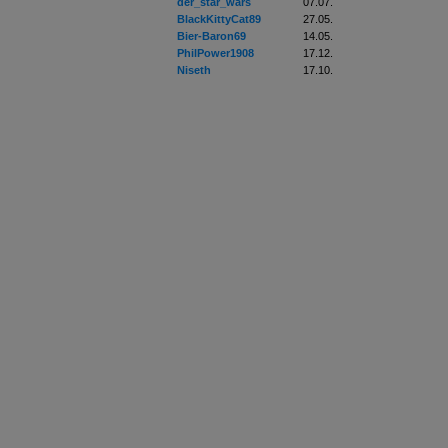
der_star_wars
07.07.
BlackKittyCat89
27.05.
Bier-Baron69
14.05.
PhilPower1908
17.12.
Niseth
17.10.