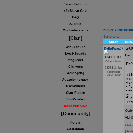
Event-Kalender
kAo$ Live-Chat
FAQ
Suchen
Forum
»
Öffentlic
Mitglieder suche
Sortierung:
[Clan]
Autor:
Mitte
Wir über uns
DeltaPapa07
24.0
kAo$-Squads
Hier 
Mitglieder
Administrator
PHP
Clanwars
3853 Beiträge
registriert:
Werdegang
<di
28.05.2009
<pa
Auszeichnungen
ver
UserAwards
</p
<em
Clan-Regeln
ver
fla
TrialMember
</e
kAo$ FunWear
Code 
[Community]
Viel 
Forum
...
kAo$ w
.
Gästebuch
[Battl