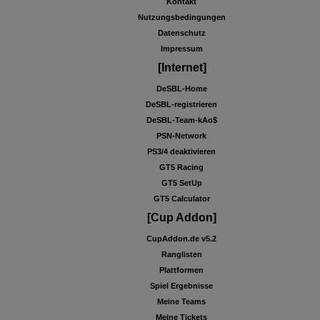
Kontakt
Nutzungsbedingungen
Datenschutz
Impressum
[Internet]
DeSBL-Home
DeSBL-registrieren
DeSBL-Team-kAo$
PSN-Network
PS3/4 deaktivieren
GT5 Racing
GT5 SetUp
GT5 Calculator
[Cup Addon]
CupAddon.de v5.2
Ranglisten
Plattformen
Spiel Ergebnisse
Meine Teams
Meine Tickets