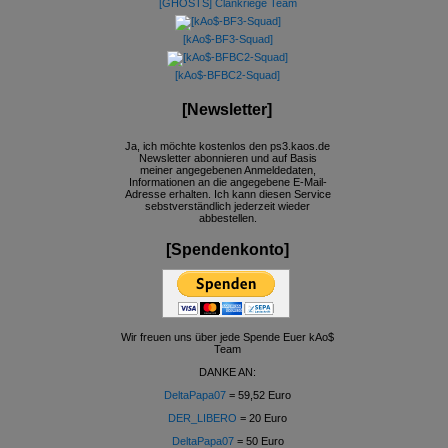
[GHOSTS] Clankriege Team
[kAo$-BF3-Squad]
[kAo$-BFBC2-Squad]
[Newsletter]
Ja, ich möchte kostenlos den ps3.kaos.de
Newsletter abonnieren und auf Basis
meiner angegebenen Anmeldedaten,
Informationen an die angegebene E-Mail-
Adresse erhalten. Ich kann diesen Service
sebstverständlich jederzeit wieder
abbestellen.
[Spendenkonto]
Wir freuen uns über jede Spende Euer kAo$
Team
DANKE AN:
DeltaPapa07
= 59,52 Euro
DER_LIBERO
= 20 Euro
DeltaPapa07
= 50 Euro