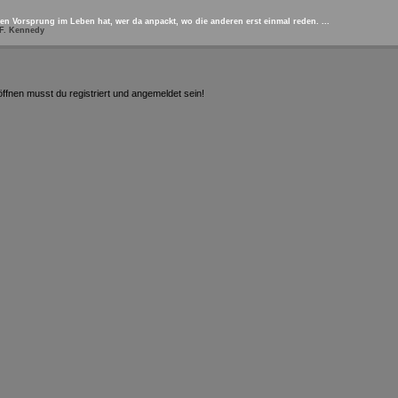
inen Vorsprung im Leben hat, wer da anpackt, wo die anderen erst einmal reden. ...
F. Kennedy
fnen musst du registriert und angemeldet sein!