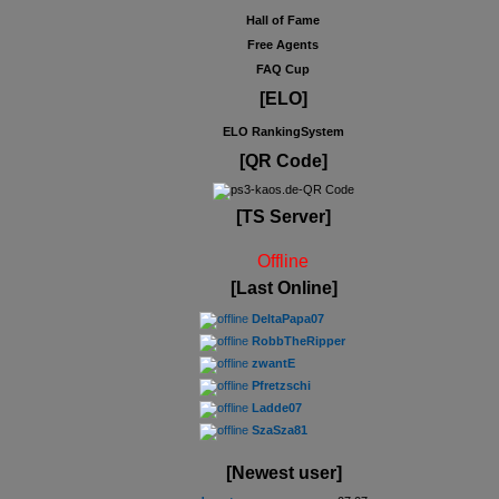
Hall of Fame
Free Agents
FAQ Cup
[ELO]
ELO RankingSystem
[QR Code]
[TS Server]
Offline
[Last Online]
DeltaPapa07
RobbTheRipper
zwantE
Pfretzschi
Ladde07
SzaSza81
[Newest user]