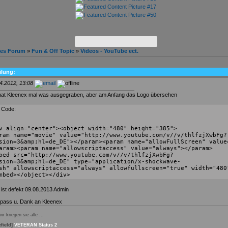
hes Forum
»
Fun & Off Topic
»
Videos - YouTube ect.
ilung:
4.2012, 13:08
hat Kleenex mal was ausgegraben, aber am Anfang das Logo übersehen
 Code:
v align="center"><object width="480" height="385">
ram name="movie" value="http://www.youtube.com/v//v/thlfzjXwbFg?
sion=3&amp;hl=de_DE"></param><param name="allowFullScreen" value
aram><param name="allowscriptaccess" value="always"></param>
bed src="http://www.youtube.com/v//v/thlfzjXwbFg?
sion=3&amp;hl=de_DE" type="application/x-shockwave-
sh" allowscriptaccess="always" allowfullscreen="true" width="480
mbed></object></div>
ist defekt 09.08.2013 Admin
Spass u. Dank an Kleenex
ir kriegen sie alle ...
efield]
VETERAN Status 2