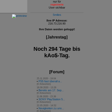
nur für
registrierte
User sichtbar
Smilies
Ihre IP Adresse:
216.73.216.90
Ihre Daten werden geloggt!
[Jahrestag]
Noch 294 Tage bis
kAo$-Tag.
[Forum]
25.11.2020 - 19:04
•
PS5 fast überall a...
(0 Antworten)
18.09.2020 - 13:26
•
Bereits am 17. Sep...
(0 Antworten)
11.06.2020 - 15:36
•
SONY PlayStation 5...
(0 Antworten)
22.05.2020 - 14:52
•
Neuigkeiten zu uns...
(0 Antworten)