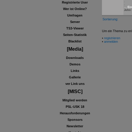
.
Registrierte User
.
... E
Wer ist Online?
John 
Umfragen
Sortierung:
Server
TS3-Viewer
Um ein Thema zu eröf
Seiten-Statistik
•
registrieren
Blacklist
•
anmelden
[Media]
Downloads
Demos
Links
Gallerie
ver Link uns
[MISC]
Mitglied werden
PSL-USK 18
Herausforderungen
Sponsors
Newsletter