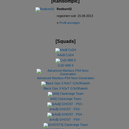
[Randompic]
Redken02
registriert seit: 15.08.2013
»
Profil anzeigen
[Squads]
kAo$ CoD4
CoD WW II
Advanced Warface PS4 Next Generation
Black Ops 3 N3xT G3n3RatioN
[AW] Clankriege Team
[kAo$] GHOST - PS3 -
[kAo$] GHOST - PS4 -