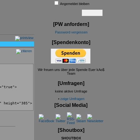
Angemeldet bleiben
[PW anfordern]
Password vergessen
[Spendenkonto]
Wir freuen uns über jede Spende Euer kAo$
Team
[Umfragen]
="true">
keine aktive Umfrage
•
zeige Umfragen
" height="385">
[Social Media]
[Shoutbox]
SHOUTBOX