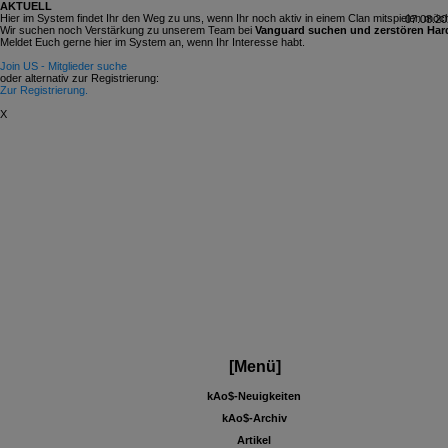
AKTUELL
Hier im System findet Ihr den Weg zu uns, wenn Ihr noch aktiv in einem Clan mitspielen möch
07.08.20
Wir suchen noch Verstärkung zu unserem Team bei
Vanguard suchen und zerstören Har
Meldet Euch gerne hier im System an, wenn Ihr Interesse habt.
Join US - Mitglieder suche
oder alternativ zur Registrierung:
Zur Registrierung.
X
[Menü]
kAo$-Neuigkeiten
kAo$-Archiv
Artikel