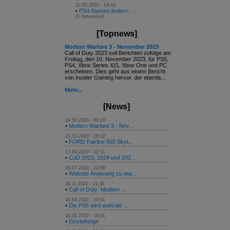
22.05.2020 - 14:43
•
PS4-Namen ändern: ...
(0 Antworten)
[Topnews]
Modern Warfare 3 - November 2023
Call of Duty 2023 soll Berichten zufolge am
Freitag, den 10. November 2023, für PS5,
PS4, Xbox Series X|S, Xbox One und PC
erscheinen. Dies geht aus einem Bericht
von Insider Gaming hervor, der ebenfa...
Mehr...
[News]
24.10.2023 - 03:29
•
Modern Warfare 3 - Nov...
23.10.2023 - 16:22
•
FORD Fairline 500 Skyl...
17.09.2023 - 12:31
•
CoD 2023, 2024 und 202...
09.07.2023 - 12:06
•
Website Änderung zu ww...
30.11.2022 - 21:41
•
Call of Duty: Modern ...
18.04.2022 - 10:01
•
Die PS6 wird wohl die ...
10.01.2022 - 16:01
•
Einstellunge