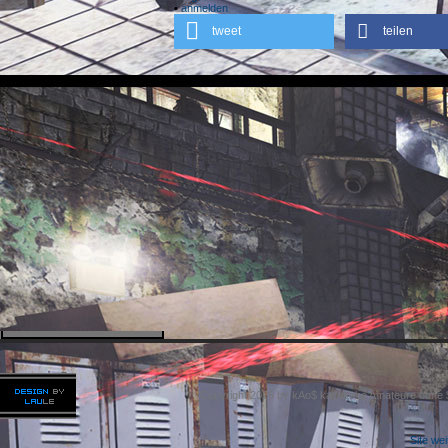
•
anmelden
tweet
teilen
Copyright 2026 by kAo$ kaotische Amateure ohne
Site we