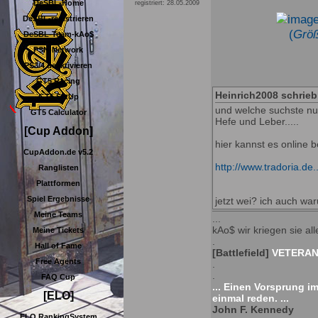
DeSBL-Home
registriert: 28.05.2009
DeSBL-registrieren
(
Größ
DeSBL-Team-kAo$
PSN-Network
PS3/4 deaktivieren
GT5 Racing
Heinrich2008 schrieb
GT5 SetUp
und welche suchste nun
GT5 Calculator
Hefe und Leber.....
[Cup Addon]
hier kannst es online b
CupAddon.de v5.2
http://www.tradoria.de
Ranglisten
Plattformen
Spiel Ergebnisse
jetzt wei? ich auch w
Meine Teams
...
kAo$ wir kriegen sie alle
Meine Tickets
.
Hall of Fame
[Battlefield]
VETERAN 
Free Agents
.
.
FAQ Cup
... Einen Vorsprung i
[ELO]
einmal reden. ...
John F. Kennedy
ELO RankingSystem