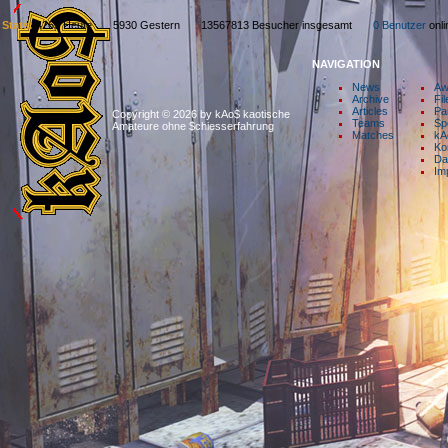
Stats:
4263 Heute 5930 Gestern 13567813 Besucher insgesamt
0 Benutzer
on
NAVIGATION
News
Aw
Archive
Fil
Articles
Pa
Copyright © 2026 by kAo$ kaotische
Teams
Sp
Amateure ohne $chiesserfahrung
Matches
kA
Ko
Da
Im