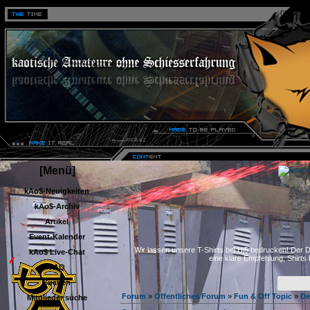
09.08.20
[Menü]
kAo$-Neuigkeiten
kAo$-Archiv
Artikel
Event-Kalender
kAo$ Live-Chat
Wir lassen unsere T-Shirts bei Hi5 bedrucken! Der D
eine klare Empfehlung, Shirts
FAQ
Suchen
Forum
»
Öffentliches Forum
»
Fun & Off Topic
»
De
Mitglieder suche