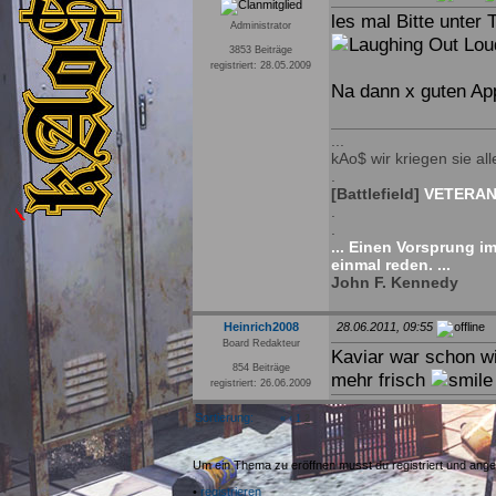
les mal Bitte unter
Administrator
3853 Beiträge
registriert: 28.05.2009
Na dann x guten App
...
kAo$ wir kriegen sie alle
.
[Battlefield]
VETERAN 
.
.
... Einen Vorsprung i
einmal reden. ...
John F. Kennedy
Heinrich2008
28.06.2011, 09:55
Board Redakteur
Kaviar war schon w
854 Beiträge
mehr frisch
registriert: 26.06.2009
Sortierung:
«
‹
1
2
Um ein Thema zu eröffnen musst du registriert und ange
•
registrieren