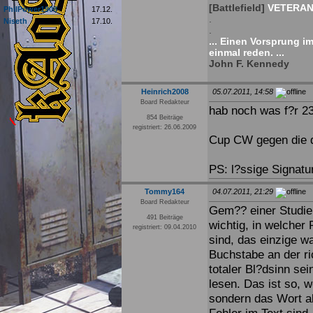
[Battlefield]
VETERAN 
PhilPower1908
17.12.
.
Niseth
17.10.
.
... Einen Vorsprung i
einmal reden. ...
John F. Kennedy
Heinrich2008
05.07.2011, 14:58
Board Redakteur
hab noch was f?r 2
854 Beiträge
registriert: 26.06.2009
Cup CW gegen die 
PS: l?ssige Signat
Tommy164
04.07.2011, 21:29
Board Redakteur
Gem?? einer Studie 
491 Beiträge
wichtig, in welcher
registriert: 09.04.2010
sind, das einzige wa
Buchstabe an der ri
totaler Bl?dsinn se
lesen. Das ist so, w
sondern das Wort al