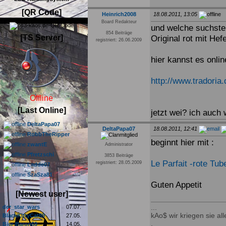
[QR Code]
Heinrich2008
18.08.2011, 13:05
Board Redakteur
und welche suchste
854 Beiträge
[TS Server]
Original rot mit Hefe
registriert: 26.06.2009
hier kannst es onlin
http://www.tradoria
Offline
[Last Online]
jetzt wei? ich auc
DeltaPapa07
DeltaPapa07
18.08.2011, 12:41
RobbTheRipper
beginnt hier mit :
zwantE
Administrator
Pfretzschi
3853 Beiträge
Le Parfait -rote Tub
registriert: 28.05.2009
Ladde07
SzaSza81
Guten Appetit
[Newest user]
...
der_star_wars
07.07.
kAo$ wir kriegen sie alle
BlackKittyCat89
27.05.
.
Bier-Baron69
14.05.