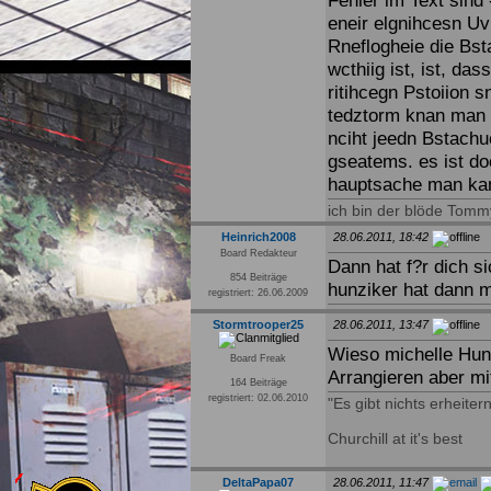
Fehler im Text sind - 
eneir elgnihcesn Uvi
Rneflogheie die Bst
wcthiig ist, ist, da
ritihcegn Pstoiion s
tedztorm knan man i
nciht jeedn Bstachu
gseatems. es ist doc
hauptsache man ka
ich bin der blöde Tomm
Heinrich2008
28.06.2011, 18:42
Board Redakteur
Dann hat f?r dich si
854 Beiträge
hunziker hat dann m
registriert: 26.06.2009
Stormtrooper25
28.06.2011, 13:47
Wieso michelle Hunz
Board Freak
Arrangieren aber mit
164 Beiträge
registriert: 02.06.2010
"Es gibt nichts erheit
Churchill at it's best
DeltaPapa07
28.06.2011, 11:47