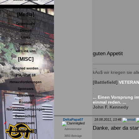
Blacklist
[Media]
Downloads
Demos
Links
Gallerie
ver Link uns
guten Appetit
[MISC]
...
Mitglied werden
kAo$ wir kriegen sie alle
PSL-USK 18
.
[Battlefield]
VETERAN 
Herausforderungen
.
Sponsors
.
Newsletter
... Einen Vorsprung i
einmal reden. ...
Kontakt
John F. Kennedy
Nutzungsbedingungen
Datenschutz
DeltaPapa07
18.08.2011, 13:46
Impressum
Danke, aber da sta
Administrator
[Internet]
3853 Beiträge