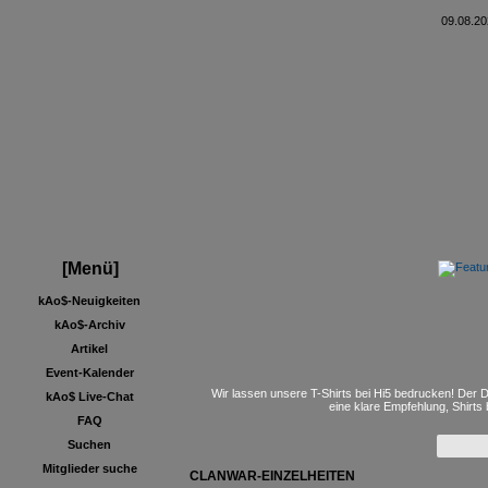
09.08.20
[Menü]
kAo$-Neuigkeiten
kAo$-Archiv
Artikel
Event-Kalender
Wir lassen unsere T-Shirts bei Hi5 bedrucken! Der D
kAo$ Live-Chat
eine klare Empfehlung, Shirts
FAQ
Suchen
Mitglieder suche
CLANWAR-EINZELHEITEN