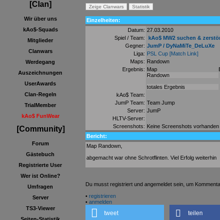
[Clan]
Wir über uns
Einzelheiten:
kAo$-Squads
Datum:
27.03.2010
Spiel / Team:
kAo$ MW2 suchen & zerstö
Mitglieder
Gegner:
JumP / DyNaMiTe_DeLuXe
Clanwars
Liga:
PSL Cup
[Match Link]
Maps:
Randown
Werdegang
Ergebnis:
Map
Auszeichnungen
Randown
UserAwards
totales Ergebnis
Clan-Regeln
kAo$ Team:
JumP Team:
Team Jump
TrialMember
Server:
JumP
kAo$ FunWear
HLTV-Server:
Screenshots:
Keine Screenshots vorhanden
[Community]
Bericht:
Forum
Map Randown,
Gästebuch
abgemacht war ohne Schrotflinten. Viel Erfolg weiterhin
Registrierte User
Wer ist Online?
Du musst registriert und angemeldet sein, um Kommenta
Umfragen
•
registrieren
Server
•
anmelden
TS3-Viewer
tweet
teilen
Seiten-Statistik