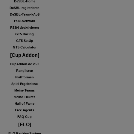
DeSBL-Home
DeSBL-registrieren
DeSBL-Team-kAo$
PSN-Network
PS3/4 deaktivieren
GT5 Racing
GT5 SetUp
GT5 Calculator
[Cup Addon]
CupAddon.de v5.2
Ranglisten
Plattformen
Spiel Ergebnisse
Meine Teams
Meine Tickets
Hall of Fame
Free Agents
FAQ Cup
[ELO]
ELO RankingSystem