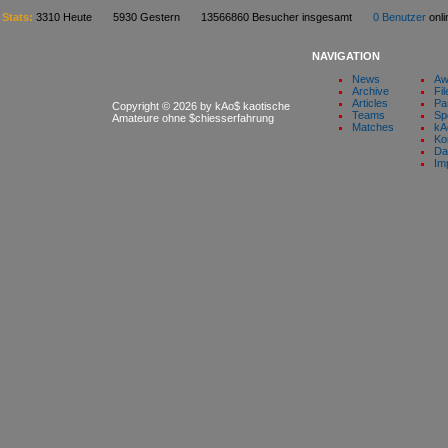
Stats:
3310 Heute 5930 Gestern 13566860 Besucher insgesamt
0 Benutzer
on
NAVIGATION
News
Aw
Archive
Fil
Articles
Pa
Copyright © 2026 by kAo$ kaotische
Teams
Sp
Amateure ohne $chiesserfahrung
Matches
kA
Ko
Da
Im