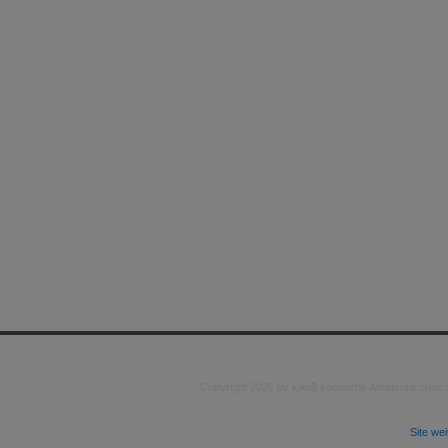
Copyright 2026 by kAo$ kaotische Amateure ohne
Site we