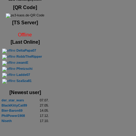
[QR Code]
[TS Server]
Offline
[Last Online]
DeltaPapa07
RobbTheRipper
zwantE
Pfretzschi
Ladde07
SzaSza81
[Newest user]
der_star_wars
07.07.
BlackKittyCat89
27.05.
Bier-Baron69
14.05.
PhilPower1908
17.12.
Niseth
17.10.