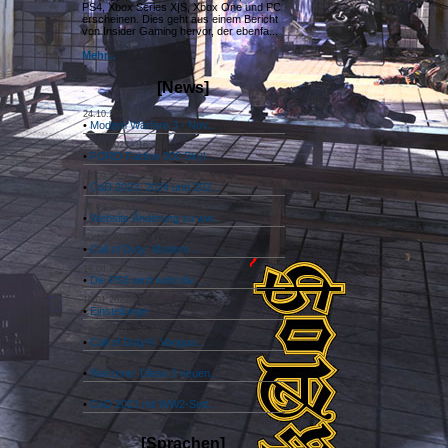
PS4, Xbox Series X|S, Xbox One und PC
erscheinen. Dies geht aus einem Bericht
von Insider Gaming hervor, der ebenfa...
Mehr...
[News]
24.10.2023 - 03:29
•
Modern Warfare 3 - Nov...
23.10.2023 - 16:22
•
FORD Fairline 500 Skyl...
17.09.2023 - 12:31
•
CoD 2023, 2024 und 202...
09.07.2023 - 12:06
•
Website Änderung zu ww...
30.11.2022 - 21:41
•
Call of Duty: Modern ...
18.04.2022 - 10:01
•
Die PS6 wird wohl die ...
10.01.2022 - 16:01
•
Einstellunge
19.11.2021 - 20:38
•
Call of Duty®: Vangua...
30.09.2021 - 15:07
•
Warzone: Diese 3 neuen...
26.07.2021 - 11:38
•
CoD 2021 mit WW2-Sett...
[Sprachen]