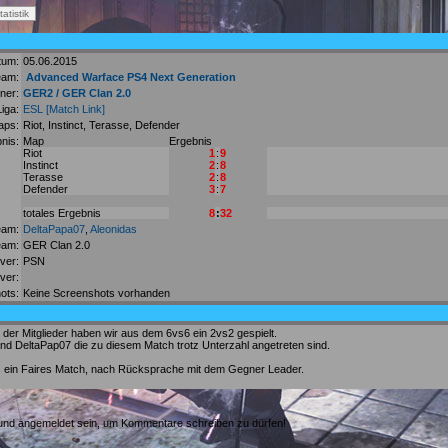
tum:
05.06.2015
eam:
Advanced Warface PS4 Next Generation
ner:
GER2 / GER Clan 2.0
Liga:
ESL
[Match Link]
aps:
Riot, Instinct, Terasse, Defender
nis:
Map
Ergebnis
Riot
1
:
9
Instinct
2
:
8
Terasse
2
:
8
Defender
3
:
7
totales Ergebnis
8
:
32
eam:
DeltaPapa07
,
Aleonidas
eam:
GER Clan 2.0
ver:
PSN
ver:
ots:
Keine Screenshots vorhanden
der Mitglieder haben wir aus dem 6vs6 ein 2vs2 gespielt.
d DeltaPap07 die zu diesem Match trotz Unterzahl angetreten sind.
es ein Faires Match, nach Rücksprache mit dem Gegner Leader.
t und angemeldet sein, um Kommentare schreiben zu dürfen!