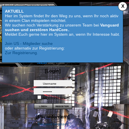
X
n sucht auch 2023 Competition aktive Mitspieler für Call of Duty MW 2 - HardCore suchen 
AKTUELL
Hier im System findet Ihr den Weg zu uns, wenn Ihr noch aktiv
in einem Clan mitspielen möchtet.
Wir suchen noch Verstärkung zu unserem Team bei
Vanguard
suchen und zerstören HardCore.
.
Meldet Euch gerne hier im System an, wenn Ihr Interesse habt.
Join US - Mitglieder suche
oder alternativ zur Registrierung:
Zur Registrierung.
[Login]
Angemeldet bleiben
t. Von uns
[PW anfordern]
Password vergessen