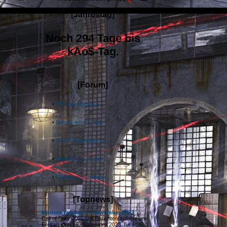
[Jahrestag]
Noch 294 Tage bis
kAo$-Tag.
[Forum]
25.11.2020 - 19:04
•
PS5 fast überall a...
(0 Antworten)
18.09.2020 - 13:26
•
Bereits am 17. Sep...
(0 Antworten)
11.06.2020 - 15:36
•
SONY PlayStation 5...
(0 Antworten)
22.05.2020 - 14:52
•
Neuigkeiten zu uns...
(0 Antworten)
22.05.2020 - 14:43
•
PS4-Namen ändern: ...
(0 Antworten)
[Topnews]
Modern Warfare 3 - November 2023
Call of Duty 2023 soll Berichten zufolge am
Freitag, den 10. November 2023, für PS5,