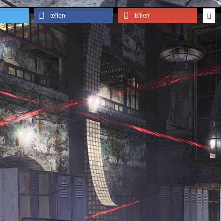
teilen
teilen