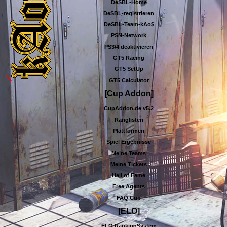
DeSBL-Home
DeSBL-registrieren
DeSBL-Team-kAo$
PSN-Network
PS3/4 deaktivieren
GT5 Racing
GT5 SetUp
GT5 Calculator
[Cup Addon]
CupAddon.de v5.2
Ranglisten
Plattformen
Spiel Ergebnisse
Meine Teams
Meine Tickets
Hall of Fame
Free Agents
FAQ Cup
[ELO]
ELO RankingSystem