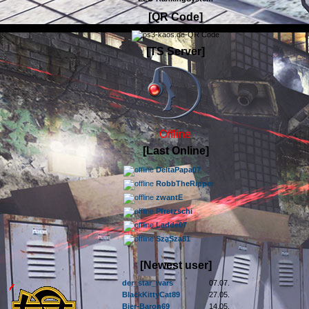
[QR Code]
[TS Server]
Offline
[Last Online]
DeltaPapa07
RobbTheRipper
zwantE
Pfretzschi
Ladde07
SzaSza81
[Newest user]
der_star_wars
07.07.
BlackKittyCat89
27.05.
Bier-Baron69
14.05.