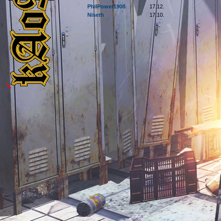
PhilPower1908
17.12.
Niseth
17.10.