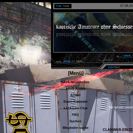
07.08.20
[Menü]
kAo$-Neuigkeiten
kAo$-Archiv
Artikel
Event-Kalender
kAo$ Live-Chat
FAQ
Wir lassen unser
Suchen
Mitglieder suche
CLANWAR-EINZE