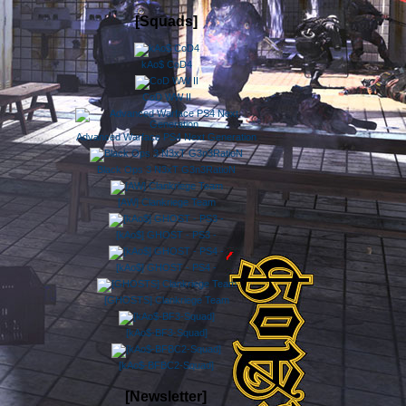
[Squads]
kAo$ CoD4
CoD WW II
Advanced Warface PS4 Next Generation
Black Ops 3 N3xT G3n3RatioN
[AW] Clankriege Team
[kAo$] GHOST - PS3 -
[kAo$] GHOST - PS4 -
[GHOSTS] Clankriege Team
[kAo$-BF3-Squad]
[kAo$-BFBC2-Squad]
[Newsletter]