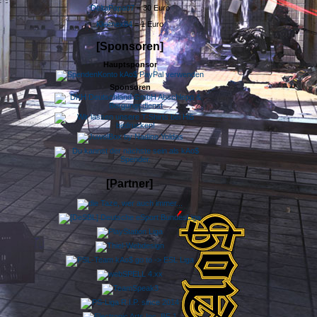
DeltaPapa07
= 30 Euro
Kleenex84
= 1 Euro
[Sponsoren]
Hauptsponsor
Sponsoren
[Partner]