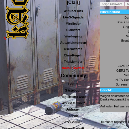
[Clan]
Wir über uns
Einzelheiten:
kAo$-Squads
Da
Spiel / T
Mitglieder
Geg
Clanwars
M
Werdegang
Ergeb
Auszeichnungen
UserAwards
Clan-Regeln
TrialMember
kAo$ T
kAo$ FunWear
GER2 T
[Community]
Ser
HLTV-Ser
Forum
Screensh
Bericht:
Gästebuch
Wegen desinteresse 
Registrierte User
Danke Augomatik2 un
Wer ist Online?
Auf jeden Fall war 
Umfragen
Server
Du musst registrier
TS3-Viewer
Seiten-Statistik
•
registrieren