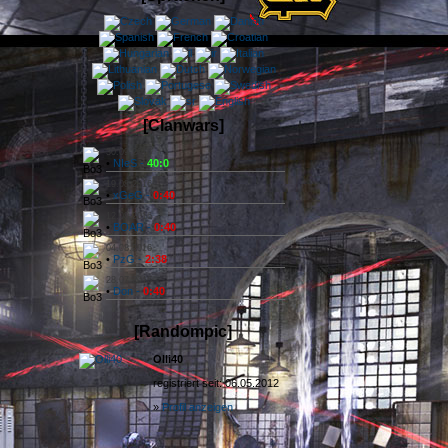
[Clanwars]
30.09.2016
•
NIeS -
40:0
19.08.2016
•
xGeG -
0:40
12.08.2016
•
BOAR -
0:40
04.08.2016
•
PzG -
2:38
28.07.2016
•
Don -
0:40
[Randompic]
Olli40
registriert seit: 06.05.2012
»
Profil anzeigen