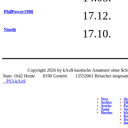
PhilPower1908
17.12.
Niseth
17.10.
Copyright 2026 by kAo$ kaotische Amateure ohne $ch
Stats:
1642 Heute 8190 Gestern 13552061 Besucher insg
PS3-kAoS
NAVIGATION
News
Aw
Archive
Fil
Copyright © 2026 by kAo$
Articles
Pa
Teams
Sp
kaotische Amateure ohne
Matches
kA
$chiesserfahrung
Ko
Da
Im