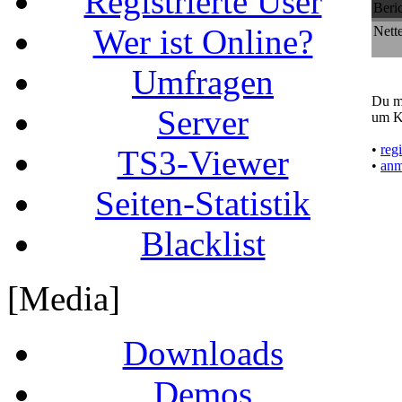
Registrierte User
Beric
Wer ist Online?
Nett
Umfragen
Du mu
Server
um K
•
regi
TS3-Viewer
•
anm
Seiten-Statistik
Blacklist
[Media]
Downloads
Demos