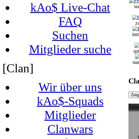
kAo$ Live-Chat
su
FAQ
z
Suchen
imm
Mitglieder suche
spi
sta
[Clan]
Cla
Wir über uns
kAo$-Squads
Einze
Mitglieder
Clanwars