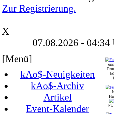
Zur Registrierung.
X
07.08.2026 - 04:34
[Menü]
uns
Druc
kAo$-Neuigkeiten
hö
kAo$-Archiv
b
Artikel
Ha
Event-Kalender
FUN