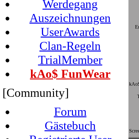
Werdegang
Auszeichnungen
E
UserAwards
Clan-Regeln
TrialMember
kAo$ FunWear
kAo$
[Community]
Forum
Gästebuch
Scre