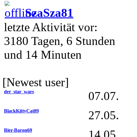
SzaSza81
letzte Aktivität vor:
3180 Tagen, 6 Stunden
und 14 Minuten
[Newest user]
der_star_wars
07.07.
BlackKittyCat89
27.05.
Bier-Baron69
14.05.