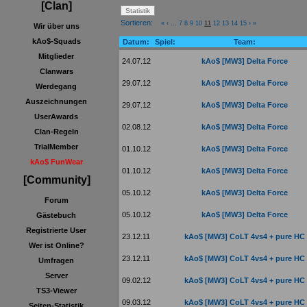
[Clan]
Sortieren:
«
‹
...
7
8
9
10
11
12
13
14
15
›
»
Wir über uns
kAo$-Squads
Datum:
Spiel:
Team:
Mitglieder
24.07.12
kAo$ [MW3] Delta Force
Clanwars
29.07.12
kAo$ [MW3] Delta Force
Werdegang
Auszeichnungen
29.07.12
kAo$ [MW3] Delta Force
UserAwards
02.08.12
kAo$ [MW3] Delta Force
Clan-Regeln
TrialMember
01.10.12
kAo$ [MW3] Delta Force
kAo$ FunWear
01.10.12
kAo$ [MW3] Delta Force
[Community]
05.10.12
kAo$ [MW3] Delta Force
Forum
05.10.12
kAo$ [MW3] Delta Force
Gästebuch
Registrierte User
23.12.11
kAo$ [MW3] CoLT 4vs4 + pure HC
Wer ist Online?
23.12.11
kAo$ [MW3] CoLT 4vs4 + pure HC
Umfragen
Server
09.02.12
kAo$ [MW3] CoLT 4vs4 + pure HC
TS3-Viewer
09.03.12
kAo$ [MW3] CoLT 4vs4 + pure HC
Seiten-Statistik