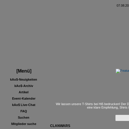
07.08.20
[Menü]
kAo$-Neuigkeiten
kAo$-Archiv
Artikel
Event-Kalender
Wir lassen unsere T-Shirts bei Hi5 bedrucken! Der D
kAo$ Live-Chat
eine klare Empfehlung, Shirts
FAQ
Suchen
Mitglieder suche
CLANWARS