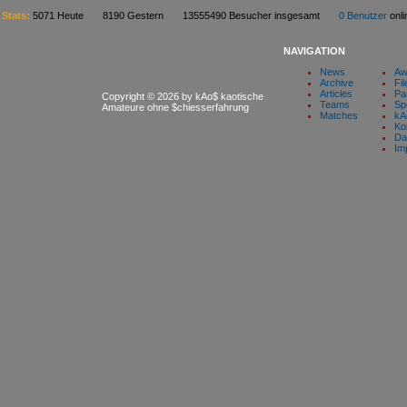
Stats:
5071 Heute 8190 Gestern 13555490 Besucher insgesamt
0 Benutzer
on
NAVIGATION
News
Aw
Archive
Fil
Articles
Pa
Copyright © 2026 by kAo$ kaotische
Teams
Sp
Amateure ohne $chiesserfahrung
Matches
kA
Ko
Da
Im