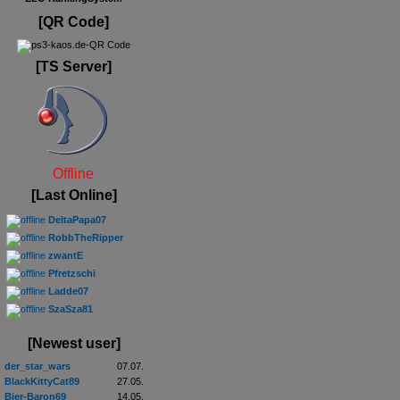
[QR Code]
[TS Server]
Offline
[Last Online]
DeltaPapa07
RobbTheRipper
zwantE
Pfretzschi
Ladde07
SzaSza81
[Newest user]
der_star_wars
07.07.
BlackKittyCat89
27.05.
Bier-Baron69
14.05.