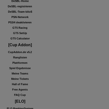
DeSBL-Home
DeSBL-registrieren
DeSBL-Team-kAo$
PSN-Network
PS3/4 deaktivieren
GT5 Racing
GT5 SetUp
GT5 Calculator
[Cup Addon]
CupAddon.de v5.2
Ranglisten
Plattformen
Spiel Ergebnisse
Meine Teams
Meine Tickets
Hall of Fame
Free Agents
FAQ Cup
[ELO]
ELO RankingSystem