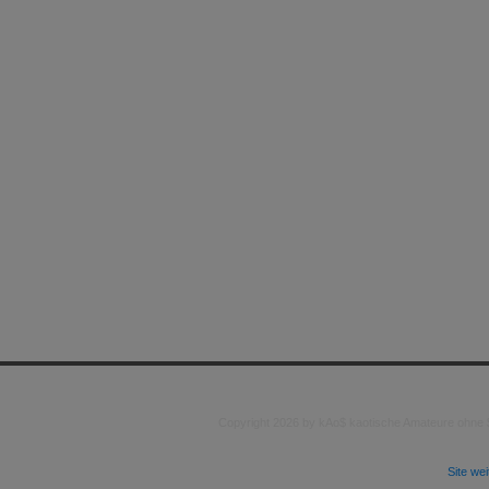
Copyright 2026 by kAo$ kaotische Amateure ohne
Site we