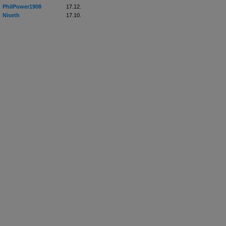
PhilPower1908
17.12.
Niseth
17.10.