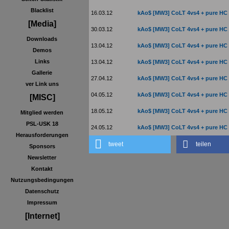
Blacklist
16.03.12
kAo$ [MW3] CoLT 4vs4 + pure HC
[Media]
30.03.12
kAo$ [MW3] CoLT 4vs4 + pure HC
Downloads
13.04.12
kAo$ [MW3] CoLT 4vs4 + pure HC
Demos
Links
13.04.12
kAo$ [MW3] CoLT 4vs4 + pure HC
Gallerie
27.04.12
kAo$ [MW3] CoLT 4vs4 + pure HC
ver Link uns
04.05.12
kAo$ [MW3] CoLT 4vs4 + pure HC
[MISC]
18.05.12
kAo$ [MW3] CoLT 4vs4 + pure HC
Mitglied werden
PSL-USK 18
24.05.12
kAo$ [MW3] CoLT 4vs4 + pure HC
Herausforderungen
tweet
teilen
Sponsors
Newsletter
Kontakt
Nutzungsbedingungen
Datenschutz
Impressum
[Internet]